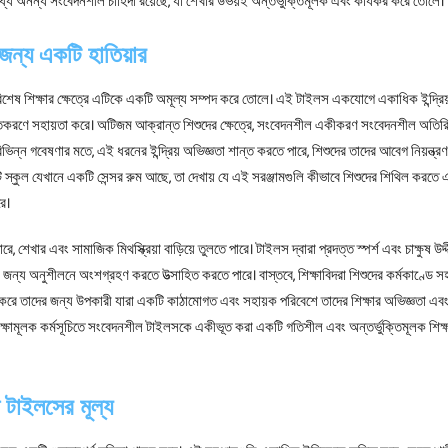
 মধ্যে অনন্য সংবেদনশীল চাহিদা রয়েছে, যা শেখার উভয়ই অন্তর্ভুক্তিমূলক এবং কার্যকর করে তোলে।
জন্য একটি হাতিয়ার
িশেষ শিক্ষার ক্ষেত্রে এটিকে একটি অমূল্য সম্পদ করে তোলে। এই টাইলস একযোগে একাধিক ইন্দ্রি
তকরণে সহায়তা করে। অটিজম আক্রান্ত শিশুদের ক্ষেত্রে, সংবেদনশীল একীকরণ সংবেদনশীল অতিরি
্ন গবেষণার মতে, এই ধরনের ইন্দ্রিয় অভিজ্ঞতা শান্ত করতে পারে, শিশুদের তাদের আবেগ নিয়ন্ত্র
ি স্কুল যেখানে একটি সেন্সর রুম আছে, তা দেখায় যে এই সরঞ্জামগুলি কীভাবে শিশুদের শিথিল করতে 
রে।
েখার এবং সামাজিক মিথস্ক্রিয়া বাড়িয়ে তুলতে পারে। টাইলস দ্বারা প্রদত্ত স্পর্শ এবং চাক্ষুষ উদ্
 জন্য অনুশীলনে অংশগ্রহণ করতে উত্সাহিত করতে পারে। বাস্তবে, শিক্ষাবিদরা শিশুদের কর্মকাণ্ডে 
শেষ করে তাদের জন্য উপকারী যারা একটি কাঠামোগত এবং সহায়ক পরিবেশে তাদের শিক্ষার অভিজ্ঞতা এব
িক্ষামূলক কর্মসূচিতে সংবেদনশীল টাইলসকে একীভূত করা একটি গতিশীল এবং অন্তর্ভুক্তিমূলক শিক্
 টাইলসের মূল্য