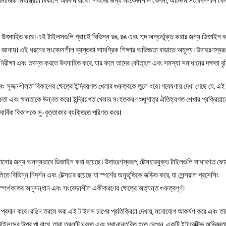
কি সামাজিক মিথস্ক্রিয়া বিকাশে অবদান রাখে। শিশুদের জন্য সংবেদনশীল খেলনা, অটিজম সংবেদনশীল খে
ে উৎসাহিত করে। এই টাইলসগুলি প্রায়ই বিভিন্ন রঙ, রঙ এবং শব্দ অন্তর্ভুক্ত করার জন্য ডিজাইন ক
ণ জানায়। এই ধরনের সংবেদনশীল ব্যস্ততা সামগ্রিক শিক্ষার অভিজ্ঞতা বাড়াতে অমূল্য। উদাহরণস্বর
ষা-নিরীক্ষা এবং তদন্ত করতে উৎসাহিত করে, যার ফলে তাদের কৌতূহল এবং সমস্যা সমাধানের দক্ষতা বৃদ্
 সৃজনশীলতা বিকাশের ক্ষেত্রে ইন্দ্রিয়গত খেলার গুরুত্বকে তুলে ধরে। গবেষণায় দেখা গেছে যে, এ
ষতা এবং ক্ষমতাকে উন্নত করে। ইন্দ্রিয়গত খেলার সংহতকরণ শুধুমাত্র ঐতিহ্যগত শেখার প্রক্রিয়াত
সার্বিক বিকাশকে সু-বৃত্তাকার ব্যক্তিতে পরিণত করে।
বাড়ানোর জন্য অনন্যভাবে ডিজাইন করা হয়েছে। উদাহরণস্বরূপ, টেক্সচারযুক্ত টাইলগুলি সাধারণত ফোম
বিভিন্ন নিদর্শন এবং টেক্সচার রয়েছে যা স্পর্শের অনুভূতিকে জড়িত করে, যা সেন্সরাল প্রসেসিং
পর্শকাতর অনুসন্ধান এবং সংবেদনশীল একীকরণের ক্ষেত্রে অত্যন্ত গুরুত্বপূর্ণ।
্রদান করে। রঙিন তরলে ভরা এই টাইলস চাপের প্রতিক্রিয়া দেখায়, মনোযোগ আকর্ষণ করে এবং তা
াইলসের উপর পা রাখে, তারা তরলটি ঘুরতে এবং স্থানান্তরিত হতে দেখেন, একটি ইন্টারেক্টিভ অভিজ্ঞতা