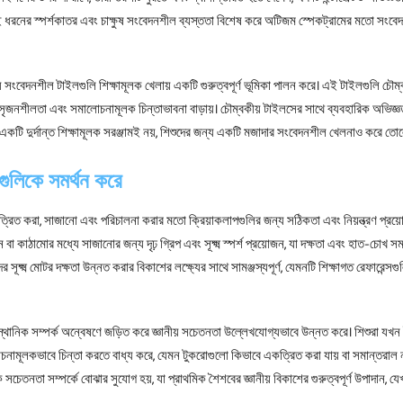
 এই ধরনের স্পর্শকাতর এবং চাক্ষুষ সংবেদনশীল ব্যস্ততা বিশেষ করে অটিজম স্পেকট্রামের মতো সংব
 সংবেদনশীল টাইলগুলি শিক্ষামূলক খেলায় একটি গুরুত্বপূর্ণ ভূমিকা পালন করে। এই টাইলগুলি চৌম্
 সৃজনশীলতা এবং সমালোচনামূলক চিন্তাভাবনা বাড়ায়। চৌম্বকীয় টাইলসের সাথে ব্যবহারিক অভিজ্ঞ
ল একটি দুর্দান্ত শিক্ষামূলক সরঞ্জামই নয়, শিশুদের জন্য একটি মজাদার সংবেদনশীল খেলনাও করে তো
ুলিকে সমর্থন করে
 একত্রিত করা, সাজানো এবং পরিচালনা করার মতো ক্রিয়াকলাপগুলির জন্য সঠিকতা এবং নিয়ন্ত্রণ প্রয়
 বা কাঠামোর মধ্যে সাজানোর জন্য দৃঢ় গ্রিপ এবং সূক্ষ্ম স্পর্শ প্রয়োজন, যা দক্ষতা এবং হাত-চোখ সম
্ষ্ম মোটর দক্ষতা উন্নত করার বিকাশের লক্ষ্যের সাথে সামঞ্জস্যপূর্ণ, যেমনটি শিক্ষাগত রেফারেন্সগু
ানিক সম্পর্ক অন্বেষণে জড়িত করে জ্ঞানীয় সচেতনতা উল্লেখযোগ্যভাবে উন্নত করে। শিশুরা যখন ইন্
ামূলকভাবে চিন্তা করতে বাধ্য করে, যেমন টুকরোগুলো কিভাবে একত্রিত করা যায় বা সমান্তরাল
 সচেতনতা সম্পর্কে বোঝার সুযোগ হয়, যা প্রাথমিক শৈশবের জ্ঞানীয় বিকাশের গুরুত্বপূর্ণ উপাদান, যে