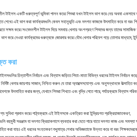
বেদনশীল টাইলস একটি গুরুত্বপূর্ণ ভূমিকা পালন করে। শিশুরা যখন টাইলস ভাগ করে নেয় অথবা একসাথে
 শেখে। এই ভাগ করা কার্যক্রমগুলি কেবল সহানুভূতি এবং দলগত কাজকে উৎসাহিত করে না বরং শি
রতে সক্ষম করে। সংবেদনশীল টাইলস দিয়ে সমবায় খেলায় অংশগ্রহণ শিশুদের জন্য তাদের সামাজিক 
 ভাগ করে নেওয়া কার্যক্রমের গুরুত্বকে জোরদার করে। যৌথ খেলার পরিবেশ গড়ে তোলার মাধ্যমে, ইন্দ্
ক্ত করা
গত টাইলসগুলির চিন্তাশীল নির্বাচন এবং বিন্যাস জড়িত। পিতা-মাতা বিভিন্ন ধরনের টাইলস নির্বাচন করে
দিষ্ট খেলার জায়গায় সাজান, নিশ্চিত করুন যে তারা অ্যাক্সেসযোগ্য এবং অনুসন্ধানকে উত্সাহিত ক
ে উৎসাহিত করার জন্য, যেখানে শিশুরা শিখতে এবং বৃদ্ধি পেতে পারে, পর্যায়ক্রমে বিন্যাস পরিবর
য সুবিধা প্রদান করে। পাঠ্যক্রমে এই টাইলসকে একত্রিত করা ইন্দ্রিয়গত প্রক্রিয়াজাতকরণ,
 বহুমুখী সরঞ্জাম যা দলগত ক্রিয়াকলাপে ব্যবহার করা যেতে পারে যাতে দলগত কাজ এবং সমস্যা 
 উত্সাহিত করা যায়। এই ধরনের সংহতকরণ শুধুমাত্র শেখার অভিজ্ঞতাকে উন্নত করে না বরং শিক্ষকদেরক