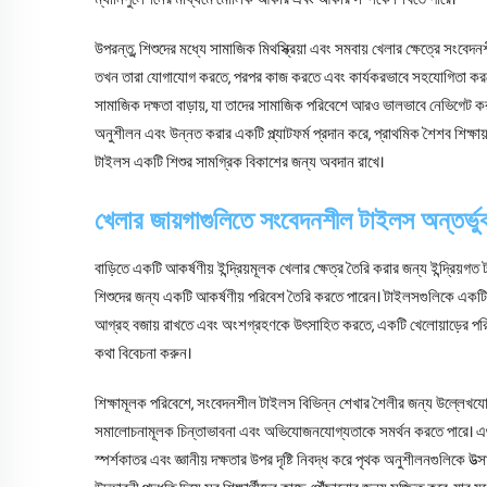
ম্যানিপুলেশনের মাধ্যমে মৌলিক আকার এবং আকার সম্পর্কে শিখতে পারে।
উপরন্তু, শিশুদের মধ্যে সামাজিক মিথস্ক্রিয়া এবং সমবায় খেলার ক্ষেত্রে সং
তখন তারা যোগাযোগ করতে, পরপর কাজ করতে এবং কার্যকরভাবে সহযোগিতা করতে
সামাজিক দক্ষতা বাড়ায়, যা তাদের সামাজিক পরিবেশে আরও ভালভাবে নেভিগেট ক
অনুশীলন এবং উন্নত করার একটি প্ল্যাটফর্ম প্রদান করে, প্রাথমিক শৈশব শিক্ষায়
টাইলস একটি শিশুর সামগ্রিক বিকাশের জন্য অবদান রাখে।
খেলার জায়গাগুলিতে সংবেদনশীল টাইলস অন্তর্ভু
বাড়িতে একটি আকর্ষণীয় ইন্দ্রিয়মূলক খেলার ক্ষেত্র তৈরি করার জন্য ইন্দ্রিয়
শিশুদের জন্য একটি আকর্ষণীয় পরিবেশ তৈরি করতে পারেন। টাইলসগুলিকে একটি নির্
আগ্রহ বজায় রাখতে এবং অংশগ্রহণকে উৎসাহিত করতে, একটি খেলোয়াড়ের পরিবেশক
কথা বিবেচনা করুন।
শিক্ষামূলক পরিবেশে, সংবেদনশীল টাইলস বিভিন্ন শেখার শৈলীর জন্য উল্লেখযোগ্
সমালোচনামূলক চিন্তাভাবনা এবং অভিযোজনযোগ্যতাকে সমর্থন করতে পারে। এগুলি
স্পর্শকাতর এবং জ্ঞানীয় দক্ষতার উপর দৃষ্টি নিবদ্ধ করে পৃথক অনুশীলনগুলিকে