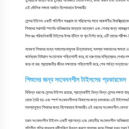
ইন্দ্রিয়কে জড়িত করে ইন্দ্রিয় অভিজ্ঞতা মোটর দক্ষতা, ভাষা অর্জন এবং এমন
এই মৌলিক দক্ষতা অর্জনে বিশেষভাবে উপকারী।
সেন্সর টাইলস একটি গতিশীল সরঞ্জাম যা পরিবেশের সাথে আকর্ষণীয় মিথস্ক্রিয়াক
শিশুদের সরাসরি স্পর্শের অভিজ্ঞতার মাধ্যমে অন্বেষণ এবং শেখার জন্য আমন্ত্র
শিশু রঙ পরিবর্তনকারী টাইলের উপর হাঁটলে যা শব্দ নির্গত করে, এটি তাদের পরীক্
গবেষণা শিশুদের মধ্যে সমালোচনামূলক চিন্তাভাবনা, সমস্যা সমাধানের ক্ষমতা এবং
কার্যক্রম নিউরাল সংযোগকে শক্তিশালী করে, যা তরুণদের মস্তিষ্কের শেখার দক্
করে না বরং প্রয়োজনীয় জীবন দক্ষতাকে শক্তিশালী করে, শেষ পর্যন্ত সন্তানের 
শিশুদের জন্য সংবেদনশীল টাইলসের প্রকারভেদ
বিভিন্ন ধরণের সেন্সর টাইলস রয়েছে, প্রত্যেকটিই ভিন্ন ভিন্ন সেন্সর দক্ষতা 
থেকে তৈরি হয় এবং স্পর্শ সংবেদনশীলতা বিকাশের জন্য চমৎকার। এই টাইলসগুলিতে 
সমস্যাযুক্ত শিশুদের জন্য বিশেষভাবে উপকারী। এই ধরনের সংবেদনশীল খেলনা স্
তরল সংবেদনশীল টাইলস একটি প্রাণবন্ত এবং মোহনীয় সংবেদনশীল অভিজ্ঞতা প
গতিশীল গতির মাধ্যমে দৃষ্টিশক্তি উন্নত করতে সাহায্য করে। শিশুরা যখন তরল ট