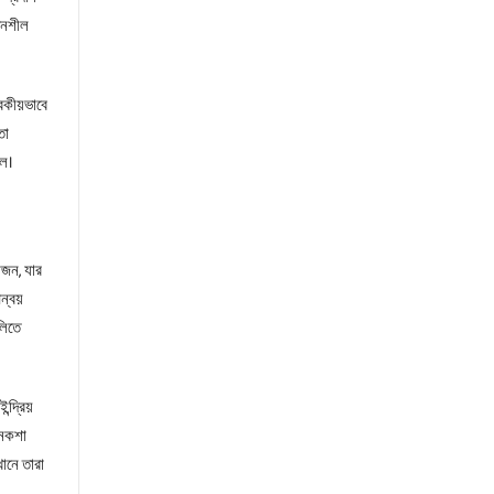
েদনশীল
বকীয়ভাবে
তা
লে।
োজন, যার
ন্বয়
লিতে
দ্রিয়
 নকশা
খানে তারা