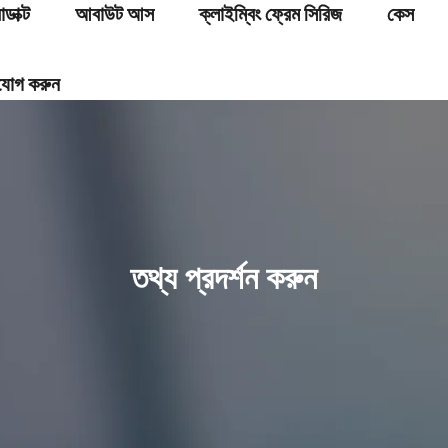
োডাক্ট
আবাউট আস
ক্লাইম্বিং ফ্রেম সিরিজ
কেস
যোগ করুন
তথ্য প্রদর্শন করুন