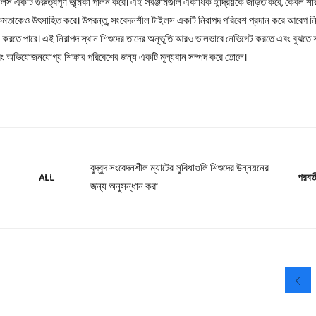
াইলস একটি গুরুত্বপূর্ণ ভূমিকা পালন করে। এই সরঞ্জামগুলি একাধিক ইন্দ্রিয়কে জড়িত করে, কেবল শা
 ক্ষমতাকেও উৎসাহিত করে। উপরন্তু, সংবেদনশীল টাইলস একটি নিরাপদ পরিবেশ প্রদান করে আবেগ নিয়
া করতে পারে। এই নিরাপদ স্থান শিশুদের তাদের অনুভূতি আরও ভালভাবে নেভিগেট করতে এবং বুঝতে স
এবং অভিযোজনযোগ্য শিক্ষার পরিবেশের জন্য একটি মূল্যবান সম্পদ করে তোলে।
বুদ্বুদ সংবেদনশীল ম্যাটের সুবিধাগুলি শিশুদের উন্নয়নের
পরবর্ত
ALL
জন্য অনুসন্ধান করা