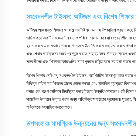
উদ্ভাবনী পদ্ধতি দিয়ে সব শিক্ষার্থীদের কাছে পৌঁছানোর জন্য সজ্জিত করে, যার
সংবেদনশীল টাইলস: অটিজম এবং বিশেষ শিক্ষার 
অটিজম আক্রান্ত শিশুদের জন্য সেন্সর টাইলস অনন্য উপকারিতা প্রদান করে, ব
জড়িত করে, একটি সংবেদনশীল সমৃদ্ধ পরিবেশ প্রদান করে যা সংবেদনশীল সংহ
হ্রাস করতে এবং মনোযোগ এবং শান্তিতে উন্নতি করতে সহায়তা করতে পারে। বিভিন
এবং শেখার কার্যক্রমের জন্য প্রস্তুত করতে সাহায্য করে। উদাহরণস্বরূপ, একট
সহকর্মীদের এবং শিক্ষাগত কাজগুলির সাথে পুনরায় জড়িত হতে সহায়তা করতে পা
বিশেষ শিক্ষার সেটিংসে, সংবেদনশীল টাইলস থেরাপিউটিক উদ্দেশ্যে কাজ করতে পারে, শ
বিভিন্ন চাহিদা সহ শিশুদের তাদের মোটর দক্ষতা এবং সামাজিক ব্যস্ততা বিকাশের
করার এবং গ্রুপ সেটিংসে মিথস্ক্রিয়া করার ইচ্ছায় উন্নতি দেখেছেন। এটি বি
সামাজিক উন্নয়ন উন্নত করার জন্য অতিরিক্ত সহায়তার প্রয়োজন। সুতরাং, শ
পরিবেশকে উৎসাহিত করতে পারে।
উপসংহারঃ সামগ্রিক উন্নয়নের জন্য সংবেদনশীল