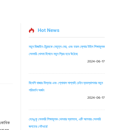
Hot News
নতুন ডিজাইন ট্রেন্ডকে নেতৃত্ব দেয়, এবং তরল ফ্লোর টাইল শিক্ষামূলক
সেনসরি খেলনা হিসাবে নতুন প্রিয় হয়ে উঠেছে
2024-06-17
বিদেশি বাজার বিস্তার এবং গ্লোবাল সাপ্লাই চেইন ব্যবস্থাপনায় নতুন
পরিবর্তন অর্জন
2024-06-17
হেনɡফু সেনসরি শিক্ষামূলক খেলনায় স্বাগতম, এটি আপনার সেনসরি
ত একাধিক
জগতের গেটওয়ে!