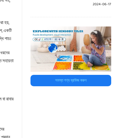
লনা সহ,
2024-06-17
রা হয়,
ূপ, একটি
ধি পায়।
ই ধরনের
ে সহায়তা
সমস্ত পণ্য ব্রাউজ করুন
 বা রাবার
দের
 প্রদান