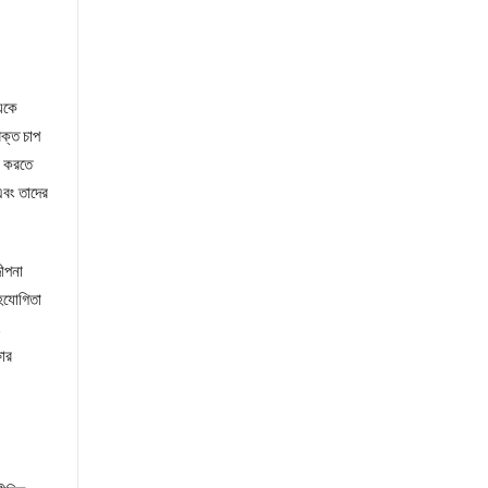
য়কে
ক্ত চাপ
ণ করতে
এবং তাদের
দীপনা
সহযোগিতা
ং
ষার