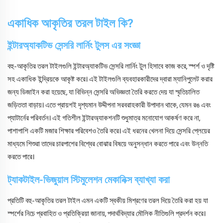
একাধিক আকৃতির তরল টাইল কি?
ইন্টারঅ্যাকটিভ সেন্সরি লার্নিং টুলস এর সংজ্ঞা
বহু-আকৃতির তরল টাইলগুলি ইন্টারঅ্যাকটিভ সেন্সরি লার্নিং টুল হিসাবে কাজ করে, স্পর্শ ও দৃষ্টি
সহ একাধিক ইন্দ্রিয়কে আকৃষ্ট করে। এই টাইলগুলি ব্যবহারকারীদের দ্বারা ম্যানিপুলেট করার
জন্য ডিজাইন করা হয়েছে, যা বিভিন্ন সেন্সরি অভিজ্ঞতা তৈরি করতে দেয় যা স্মৃতিচালিত
জড়িততা বাড়ায়। এতে প্রায়শই দৃশ্যমান উদ্দীপনা সরবরাহকারী উপাদান থাকে, যেমন রঙ এবং
প্যাটার্নের পরিবর্তন। এই গতিশীল ইন্টারঅ্যাকশনটি শুধুমাত্র মনোযোগ আকর্ষণ করে না,
পাশাপাশি একটি মজার শিক্ষার পরিবেশও তৈরি করে। এই ধরনের খেলনা দিয়ে সেন্সরি প্লেয়ের
মাধ্যমে শিশুরা তাদের চারপাশের বিশ্বের বোঝার বিষয়ে অনুসন্ধান করতে পারে এবং উন্নতি
করতে পারে।
ট্যাকটাইল-ভিজুয়াল স্টিমুলেশন মেকানিক্স ব্যাখ্যা করা
প্রতিটি বহু-আকৃতির তরল টাইল এমন একটি স্বকীয় মিশ্রণের তরল দিয়ে তৈরি করা হয় যা
স্পর্শের নিচে প্রবাহিত ও প্রতিক্রিয়া জানায়, পদার্থবিদ্যার মৌলিক নীতিগুলি প্রদর্শন করে।