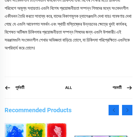
তরল সংবেদনশীল টাইলসগুলি কর্মকৌশল চিকিৎসা এবং বিশেষ শিক্ষার মতো চিকিৎসা
পরিবেশে অমূল্য সহায়তা। এগুলি বিশেষ প্রয়োজনীয়তা সম্পন্ন শিশুদের মধ্যে সংবেদনশীল
একীভবন তৈরি করতে সাহায্য করে, যাদের বিকাশমূলক চ্যালেঞ্জগুলি দেখা যায়। গবেষণায় দেখা
গেছে যে এগুলি আবেগগত সমর্থন এবং স্থায়ী মস্তিষ্কের উন্নয়নের ক্ষেত্রে খুবই কার্যকর,
বিশেষত অটিজম চিকিৎসার প্রয়োজনীয়তা সম্পন্ন শিশুদের জন্য এগুলি উপকারী। এই
সরঞ্জামগুলি সংবেদনশীল শেখার অভিজ্ঞতা বাড়িয়ে তোলে, যা চিকিৎসা পরিপ্রেক্ষিতে এগুলিকে
অপরিহার্য করে তোলে।
পূর্ববর্তী
পরবর্তী
ALL
Recommended Products