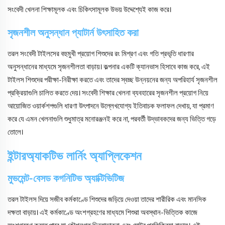
সংবেদী খেলনা শিক্ষামূলক এবং চিকিৎসামূলক উভয় উদ্দেশ্যেই কাজ করে।
সৃজনশীল অনুসন্ধান প্যাটার্ন উৎসাহিত করা
তরল সংবেদী টাইলসের বহুমুখী প্রয়োগ শিশুদের রং মিশ্রণ এবং গতি প্রভৃতি ধারণার
অনুসন্ধানের মাধ্যমে সৃজনশীলতা বাড়ায়। কল্পনার একটি ক্যানভাস হিসাবে কাজ করে, এই
টাইলস শিশুদের পরীক্ষা-নিরীক্ষা করতে এবং তাদের স্বচ্ছ উন্নয়নের জন্য অপরিহার্য সৃজনশীল
প্রক্রিয়াগুলি চালিত করতে দেয়। সংবেদী শিক্ষার খেলনা ব্যবহারের সৃজনশীল প্রয়োগ নিয়ে
আয়োজিত ওয়ার্কশপগুলি ধারণা উৎপাদনে উল্লেখযোগ্য ইতিবাচক ফলাফল দেখায়, যা প্রমাণ
করে যে এমন খেলনাগুলি শুধুমাত্র মনোরঞ্জনই করে না, পরবর্তী উদ্ভাবকদের জন্য ভিত্তি গড়ে
তোলে।
ইন্টারঅ্যাকটিভ লার্নিং অ্যাপ্লিকেশন
মুভমেন্ট-বেসড কগনিটিভ অ্যাক্টিভিটিজ
তরল টাইলস দিয়ে সজীব কর্মকাণ্ডে শিশুদের জড়িয়ে দেওয়া তাদের শারীরিক এবং মানসিক
দক্ষতা বাড়ায়। এই কর্মকাণ্ডে অংশগ্রহণের মাধ্যমে শিশুরা অবস্থান-ভিত্তিক কাজে