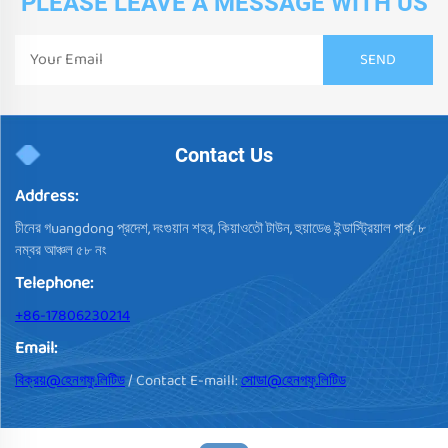
PLEASE LEAVE A MESSAGE WITH US
Contact Us
Address:
চীনের গuangdong প্রদেশ, দংগুয়ান শহর, কিয়াওতৌ টাউন, হুয়াডেঙ ইন্ডাস্ট্রিয়াল পার্ক, ৮
নম্বর আঞ্চল ৫৮ নং
Telephone:
+86-17806230214
Email:
বিক্রয়@হেনগফু.লিটিড
/ Contact E-maill:
সোডা@হেনগফু.লিটিড