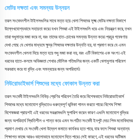
মোটর দক্ষতা এবং সমন্বয় উন্নয়ন
তরল সংবেদনশীল টাইলসগুলির সাথে মত্ত হয়ে খেলা শিশুদের সূক্ষ্ম মোটর দক্ষতা বিকাশে
উল্লেখযোগ্যভাবে সহায়তা করে। যখন শিশুরা এই টাইলসগুলি ধরে এবং নিয়ন্ত্রণ করে, তখন
তারা শুধুমাত্র মজা করে না, বরং তাদের হাত-চোখের সমন্বয় উন্নত করে। প্রচুর গবেষণায়
দেখা গেছে যে খেলার মাধ্যমে ক্ষুদ্র শিশুদের দক্ষতার উন্নতি হয়, যা প্রমাণ করে যে এমন
সংবেদনশীল খেলনা দিয়ে মত্ত হয়ে শুধু মজা করা নয়, বরং এটি বিকাশের এক অংশ। এই
ধরনের হাতে-কলমে অভিজ্ঞতা শেখার মৌলিক গতিগুলির জন্য একটি খেলাধুলার পরিবেশ
সরবরাহ করে যা বৃদ্ধি এবং সমন্বয়ের জন্য অপরিহার্য।
নিউরোডাইভার্স শিশুদের মধ্যে ফোকাস উন্নত করা
তরল সংবেদী টাইলসগুলি নিবিড় শ্রেণির পরিবেশ তৈরি করে বিশেষভাবে নিউরোডাইভার্স
শিশুদের মধ্যে মনোযোগ বৃদ্ধিতেও গুরুত্বপূর্ণ ভূমিকা পালন করতে পারে। বিশেষ শিক্ষা
বিশেষজ্ঞরা প্রায়শই এই ধরনের সরঞ্জামগুলি সুপারিশ করেন কারণ এগুলি মনোযোগ বৃদ্ধির
জন্য অপরিহার্য স্থিতিশীল ও শান্ত করে এমন সংগঠিত সংবেদী ইনপুট দেয়। শিশু মনোবিদদের
প্রমাণ দেখায় যে সংবেদী খেলা উদ্বেগ কমাতে কার্যকর হতে পারে, যার ফলে শিশুরা অন্যান্য
শিক্ষাগত কাজে আরও ভালোভাবে মনোযোগ দিতে পারে। সেই কারণে, এই ধরনের অটিজম