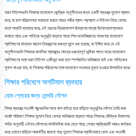
তরল টাইলসগুলি শিশুদের মনোযোগ কেন্দ্রিক অনুশীলনের জন্য একটি স্বতন্ত্র সুযোগ প্রদান
করে, যা চাপ পরিচালনায় সহায়তা করতে পারে। গভীর শ্বাস-প্রশ্বাস ও টাইলস নিয়ে খেলার
মতো পদ্ধতি ব্যবহার করে, এই ধরনের ক্রিয়াকলাপ উদ্বেগের মাত্রা উল্লেখযোগ্যভাবে
কমাতে পারে এবং শান্তির অনুভূতি বাড়াতে পারে। শিশু মনোবিজ্ঞানের গবেষণায় মনোযোগ
প্রশিক্ষণের মাধ্যমে আবেগ নিয়ন্ত্রণের গুরুত্ব তুলে ধরা হয়েছে, যা ইঙ্গিত করে যে এই
অনুশীলনগুলি শিশুদের মানসিক স্বাস্থ্যের ক্ষেত্রে গুরুত্বপূর্ণ ভূমিকা পালন করে। মনোযোগ
প্রশিক্ষণের সঙ্গে তরল টাইলস একীভূত করা হলে স্পর্শজনিত অভিজ্ঞতা ঘটে এবং শান্তিকর
সুফল পাওয়া যায়, যা শিশুদের পরিবেশের সঙ্গে মনোযোগ সহকারে যুক্ত হওয়ার উৎসাহিত করে।
শিক্ষার পরিবেশে অপটিমাল ব্যবহার
হোম প্লেয়ের জন্য সেন্সরি স্টেশন
শিশুর স্বতন্ত্র সংবেদী পছন্দগুলির সাথে খাপ খাইয়ে ঘরে বাড়িতে অনুভূতির স্টেশন তৈরি করা
যথেষ্ট পরিমাণে শিক্ষার সুযোগ নিয়ে খেলার অভিজ্ঞতা বাড়াতে পারে। শিশুদের বৌদ্ধিক বিকাশের
পর্যায় অনুযায়ী এইসব স্টেশনের কাস্টমাইজ করা যেতে পারে, শেখার প্রক্রিয়াটি আরও কার্যকর
করে তোলে। বাড়িতে আকর্ষণীয় জায়গা গড়ে তুললে শিশুদের স্বাধীনভাবে খেলা এবং সংবেদী