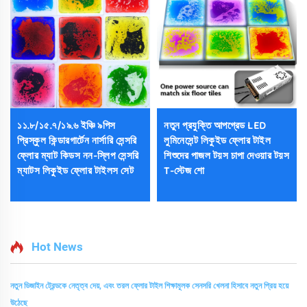
১১.৮/১৫.৭/১৯.৬ ইঞ্চি ৯পিস
নতুন প্রযুক্তি আপগ্রেড LED
প্রিস্কুল কিন্ডারগার্টেন নার্সারি সেন্সরি
লুমিনেসেন্ট লিকুইড ফ্লোর টাইল
ফ্লোর ম্যাট কিডস নন-স্লিপ সেন্সরি
শিশুদের পাজল টয়স চাপা দেওয়ার টয়স
ম্যাটস লিকুইড ফ্লোর টাইলস সেট
T-স্টেজ শো
Hot News
নতুন ডিজাইন ট্রেন্ডকে নেতৃত্ব দেয়, এবং তরল ফ্লোর টাইল শিক্ষামূলক সেনসরি খেলনা হিসাবে নতুন প্রিয় হয়ে
উঠেছে