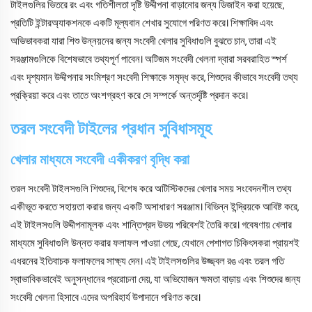
টাইলগুলির ভিতরে রং এবং গতিশীলতা দৃষ্টি উদ্দীপনা বাড়ানোর জন্য ডিজাইন করা হয়েছে,
প্রতিটি ইন্টারঅ্যাকশনকে একটি মূল্যবান শেখার সুযোগে পরিণত করে। শিক্ষাবিদ এবং
অভিভাবকরা যারা শিশু উন্নয়নের জন্য সংবেদী খেলার সুবিধাগুলি বুঝতে চান, তারা এই
সরঞ্জামগুলিকে বিশেষভাবে তথ্যপূর্ণ পাবেন। অটিজম সংবেদী খেলনা দ্বারা সরবরাহিত স্পর্শ
এবং দৃশ্যমান উদ্দীপনার সংমিশ্রণ সংবেদী শিক্ষাকে সমৃদ্ধ করে, শিশুদের কীভাবে সংবেদী তথ্য
প্রক্রিয়া করে এবং তাতে অংশগ্রহণ করে সে সম্পর্কে অন্তর্দৃষ্টি প্রদান করে।
তরল সংবেদী টাইলের প্রধান সুবিধাসমূহ
খেলার মাধ্যমে সংবেদী একীকরণ বৃদ্ধি করা
তরল সংবেদী টাইলসগুলি শিশুদের, বিশেষ করে অটিস্টিকদের খেলার সময় সংবেদনশীল তথ্য
একীভূত করতে সহায়তা করার জন্য একটি অসাধারণ সরঞ্জাম। বিভিন্ন ইন্দ্রিয়কে আবিষ্ট করে,
এই টাইলসগুলি উদ্দীপনামূলক এবং শান্তিপ্রদ উভয় পরিবেশই তৈরি করে। গবেষণায় খেলার
মাধ্যমে সুবিধাগুলি উন্নত করার ফলাফল পাওয়া গেছে, যেখানে পেশাগত চিকিৎসকরা প্রায়শই
এধরনের ইতিবাচক ফলাফলের সাক্ষ্য দেন। এই টাইলসগুলির উজ্জ্বল রঙ এবং তরল গতি
স্বাভাবিকভাবেই অনুসন্ধানের প্ররোচনা দেয়, যা অভিযোজন ক্ষমতা বাড়ায় এবং শিশুদের জন্য
সংবেদী খেলনা হিসাবে এদের অপরিহার্য উপাদানে পরিণত করে।