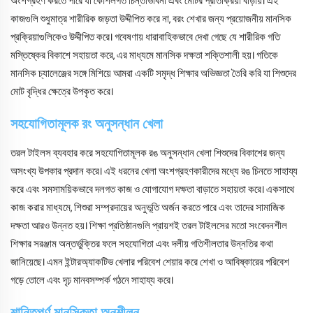
অংশগ্রহণ করতে পারে যা কৌশলগত চিন্তাভাবনা এবং মোটর প্রতিক্রিয়া বাড়ায়। এই
কাজগুলি শুধুমাত্র শারীরিক জড়তা উদ্দীপিত করে না, বরং শেখার জন্য প্রয়োজনীয় মানসিক
প্রক্রিয়াগুলিকেও উদ্দীপিত করে। গবেষণায় ধারাবাহিকভাবে দেখা গেছে যে শারীরিক গতি
মস্তিষ্কের বিকাশে সহায়তা করে, এর মাধ্যমে মানসিক দক্ষতা শক্তিশালী হয়। গতিকে
মানসিক চ্যালেঞ্জের সঙ্গে মিশিয়ে আমরা একটি সমৃদ্ধ শিক্ষার অভিজ্ঞতা তৈরি করি যা শিশুদের
মোট বৃদ্ধির ক্ষেত্রে উপকৃত করে।
সহযোগিতামূলক রং অনুসন্ধান খেলা
তরল টাইলস ব্যবহার করে সহযোগিতামূলক রঙ অনুসন্ধান খেলা শিশুদের বিকাশের জন্য
অসংখ্য উপকার প্রদান করে। এই ধরনের খেলা অংশগ্রহণকারীদের মধ্যে রঙ চিনতে সাহায্য
করে এবং সমসাময়িকভাবে দলগত কাজ ও যোগাযোগ দক্ষতা বাড়াতে সহায়তা করে। একসাথে
কাজ করার মাধ্যমে, শিশুরা সম্প্রদায়ের অনুভূতি অর্জন করতে পারে এবং তাদের সামাজিক
দক্ষতা আরও উন্নত হয়। শিক্ষা প্রতিষ্ঠানগুলি প্রায়শই তরল টাইলসের মতো সংবেদনশীল
শিক্ষার সরঞ্জাম অন্তর্ভুক্তির ফলে সহযোগিতা এবং দলীয় গতিশীলতার উন্নতির কথা
জানিয়েছে। এমন ইন্টারঅ্যাকটিভ খেলার পরিবেশ শেয়ার করে শেখা ও আবিষ্কারের পরিবেশ
গড়ে তোলে এবং দৃঢ় মানবসম্পর্ক গঠনে সাহায্য করে।
শান্তিপূর্ণ মানসিকতা অনুশীলন