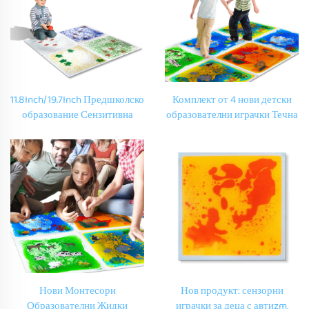
11.8Inch/19.7Inch Предшколско
Комплект от 4 нови детски
образование Сензитивна
образователни играчки Течна
течна гелова плочка за под
течност с принт на животни
Сензорно оборудване Игрови
за детска играчка Матяра за
играчки за автистични деца
детски текучи подове
Нови Монтесори
Нов продукт: сензорни
Образователни Жидки
играчки за деца с автиzm,