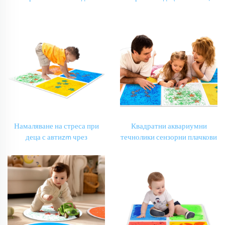
Пласти за Под Сензорна
пазел играчки за деца,
Играчка Падалища за
светещи квадратни
Лечебно Влияние при
течнолики плачкови плочи.
Автиzm Премиални
Стискащи Играчки за Деца
Намаляване на стреса при
Квадратни аквариумни
деца с автиzm чрез
течнолики сензорни плачкови
популярни играчки за
плочи, подходящи за лечение
стискане. Светещи квадратни
на деца с автиzm. Пазел
аквариумни сензорни
играчки за деца, играчки за
течнолики плачкови плочи.
стискане.