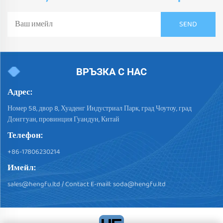
ВРЪЗКА С НАС
Адрес:
Номер 58, двор 8, Хуаденг Индустриал Парк, град Чоутоу, град
Донггуан, провинция Гуандун, Китай
Телефон:
+86-17806230214
Имейл:
sales@hengfu.ltd
/ Contact E-maill:
soda@hengfu.ltd