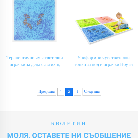
фиджетс
Отражателни чувствителни
топки за под
Терапевтични чувствителни
Униформни чувствителни
играчки за деца с автиzm,
топки за под и играчки Ноути
жидкови плочки за под,
на автиzm Чувствителни
детски пъзелни играчки,
играчки
чувствителни играчки за
автиzm
Предишна
1
2
3
Следваща
БЮЛЕТИН
МОЛЯ, ОСТАВЕТЕ НИ СЪОБЩЕНИЕ