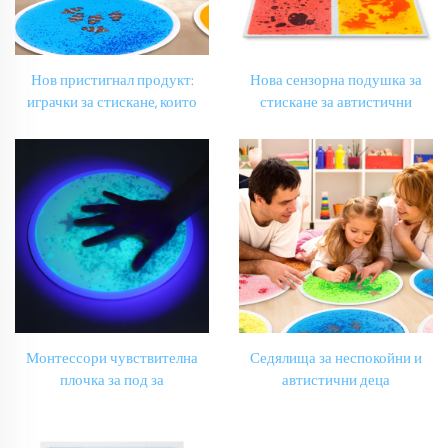
Нов пристигнал продукт:
Нова сензорна подушка за
играчки за стискане, които
стискане за автистични
намаляват стреса при
сензорни помещения.
особени деца. Нощен светен
Прекупяване на тревога.
аквариумен кръгъл сензорен
Нощен светен квадратен
течнолик плачкови плочи.
сензорен течнолик плачкови
плочи.
Монтессори чувствителна
Седялища за неспокойни и
плочка за под за
автистични деца
образователни играчки УВ
Образователни играчки
Отражателни чувствителни
Монтессори чувствителна
топки за под за играчки за
плочка за под УВ