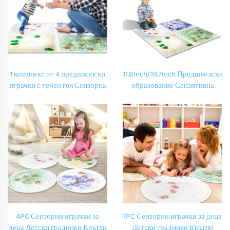
1 комплект от 4 предшколски
11.8Inch/19.7Inch Предшколско
играчки с течен гел Сензорна
образование Сензитивна
плочка за под Сензорна стая
течна гелова плочка за под
Играчки за автистични деца
Сензорно оборудване Игрови
играчки за автистични деца
4PC Сензорни играчки за
1PC Сензорни играчки за деца
деца Детски градинки Кръгли
Детски градинки Кръгли