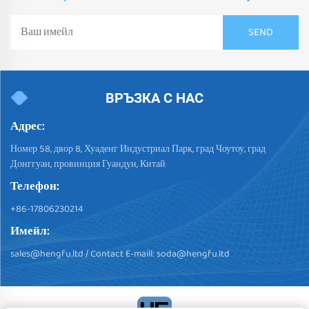
ВРЪЗКА С НАС
Адрес:
Номер 58, двор 8, Хуаденг Индустриал Парк, град Чоутоу, град
Донггуан, провинция Гуандун, Китай
Телефон:
+86-17806230214
Имейл:
sales@hengfu.ltd
/ Contact E-maill:
soda@hengfu.ltd