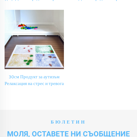
динамични течни плочки
динамични течни плочки
Сензорен течен под за малки
Сензорен течен под за малки
деца Гелова плочка за деца
деца Гелова плочка за деца
30см Продукт за аутизъм
Релаксация на стрес и тревога
Образователна течна подова
плочка Сензорна гелева
подова плочка за аутистични
деца
БЮЛЕТИН
МОЛЯ, ОСТАВЕТЕ НИ СЪОБЩЕНИЕ