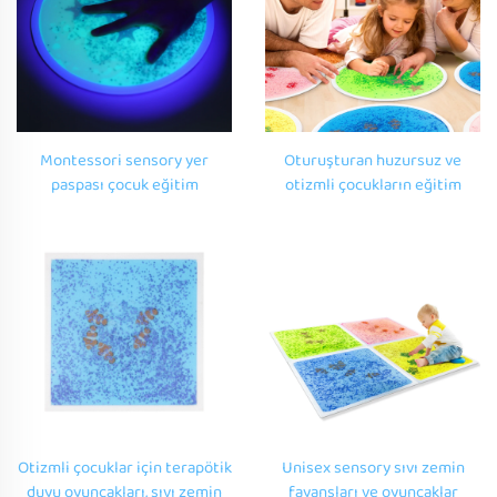
Montessori sensory yer
Oturuşturan huzursuz ve
paspası çocuk eğitim
otizmli çocukların eğitim
oyuncakları için uv yansıtıcı
oyuncakları Montessori
sensory sıvı yer paspası
duyarlı zemin mat uv yansıtıcı
fidgets oyuncakları için
duyarlı sıvı zemin karoları
Otizmli çocuklar için terapötik
Unisex sensory sıvı zemin
duyu oyuncakları, sıvı zemin
fayansları ve oyuncaklar