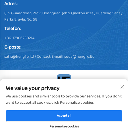
Adres:
Çin, Guangdong Prov., Dongguan şehri, Qiaotou ilçesi, Huadeng Sanayi
Parkı, 8. avlu, No. 58
Telefon:
+86-17806230214
E-posta:
satış@hengfu.ltd
/ Contact E-maill:
soda@hengfu.ltd
We value your privacy
Telif Hakkı © 2024, Dongguan Hengfu Plastic Products Co., Ltd.
We use cookies and similar tools to provide our services. If you don't
Tüm Hakları Saklıdır
Gizlilik Politikası
want to accept all cookies, click Personalize cookies.
Accept all
Personalize cookies