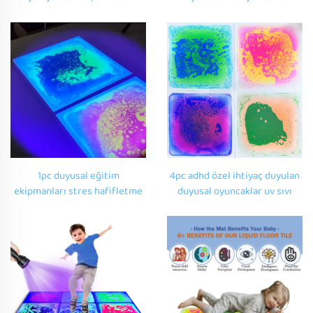
karoları, çocuk bulmaca
yenilik otizm sensory ekipman
oyuncakları, otizm duyu
oyuncakları
1pc duyusal eğitim
4pc adhd özel ihtiyaç duyulan
ekipmanları stres hafifletme
duyusal oyuncaklar uv sıvı
oyuncakları UV sıvı duyusal
duyusal fayanslar
zemin paspası özel ihtiyaçlar
dropshipping fidget set
için duyusal oyuncaklar çocuk
otistik gençler için duyusal
otistik
oyuncaklar