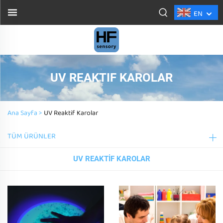
EN
UV REAKTIF KAROLAR
Ana Sayfa >
UV Reaktif Karolar
TÜM ÜRÜNLER
UV REAKTIF KAROLAR