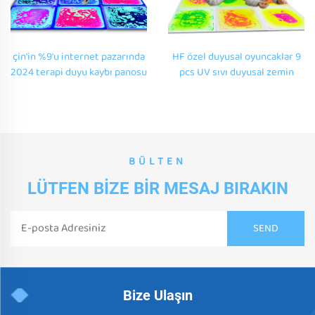
çin'in %9'u internet pazarında
HF özel duyusal oyuncaklar 9
2024 terapi duyu kaybı panosu
pcs UV sıvı duyusal zemin
otistik çocuklar için UV
fayansları duyusal paspaslar
aktivite sıvı zemin paspası
duyusal sıvı gel bantlar
çocuklar için otizm kaygılı
BÜLTEN
LÜTFEN BIZE BIR MESAJ BIRAKIN
Bize Ulaşın