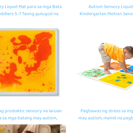
ry Liquid Mat para sa mga Bata
Autism Sensory Liquid
oddlers 5-7 Taong gulugod na
Kindergarten Motion Sens
apakita ng Visual Perception
Tiles Sensory Play Mat pa
Stress Relief Squeeze Toy
Bata na May Autism Senso
Tiles
g produkto: sensory na laruan
Pagbawas ng stress sa mg
a sa mga batang may autism,
may autism, mainit na pag
an ng puzzle para sa mga bata,
mga laruan na nag-aalis,
anag na kuwadrado na likidong
na parisukat na sensory