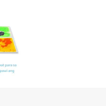
laruan ng pag-ipit
at para sa
apawi ang
g square
 tile