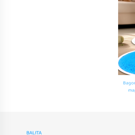
Bagon
map
espes
bi
BALITA