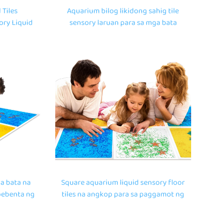
 Tiles
Aquarium bilog likidong sahig tile
ory Liquid
sensory laruan para sa mga bata
ra sa mga
puzzle laruan angkop para sa
ry Liquid
paggamot ng autism sa mga bata
a bata na
Square aquarium liquid sensory floor
bebenta ng
tiles na angkop para sa paggamot ng
 maliwanag
mga bata na may autism, mga laruan
 aquarium
ng palaisipan para sa mga bata, mga