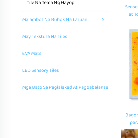
Tile Na Tema Ng Hayop
Senso
at T
Malambot Na Buhok Na Laruan
Pagp
May Tekstura Na Tiles
EVA Mats
LED Sensory Tiles
Mga Bato Sa Paglalakad At Pagbabalanse
Bagon
par
laru
maliw