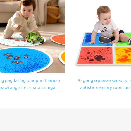
mga tile sa sahig
liquid floor tiles
g pagdating pinupunit laruan
Bagong squeeze sensory m
awi ang stress para sa mga
autistic sensory room m
yal na bata gabi ilaw aquarium
pagkabalisa gabi liwana
log sensory likido sahig tile
sensory likidong sahig