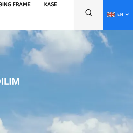
BING FRAME
KASE
EN
ILIM