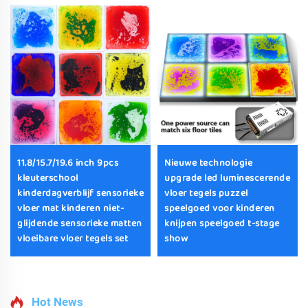
11.8/15.7/19.6 inch 9pcs
Nieuwe technologie
kleuterschool
upgrade led luminescerende
kinderdagverblijf sensorieke
vloer tegels puzzel
vloer mat kinderen niet-
speelgoed voor kinderen
glijdende sensorieke matten
knijpen speelgoed t-stage
vloeibare vloer tegels set
show
Hot News