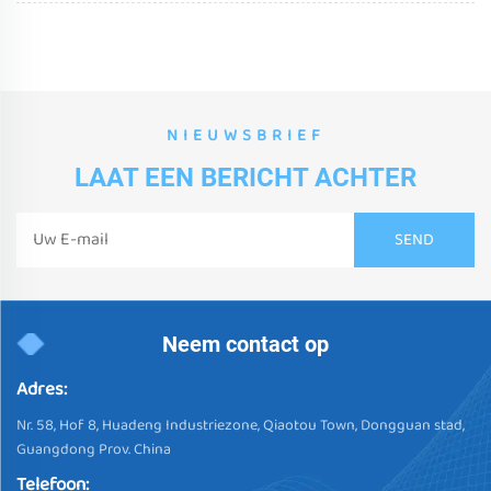
NIEUWSBRIEF
LAAT EEN BERICHT ACHTER
Neem contact op
Adres:
Nr. 58, Hof 8, Huadeng Industriezone, Qiaotou Town, Dongguan stad,
Guangdong Prov. China
Telefoon: