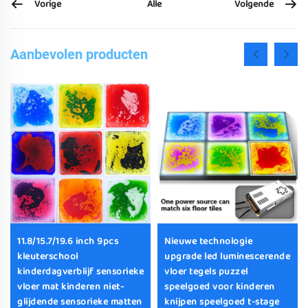
Vorige
Volgende
Alle
Aanbevolen producten
11.8/15.7/19.6 inch 9pcs
Nieuwe technologie
kleuterschool
upgrade led luminescerende
kinderdagverblijf sensorieke
vloer tegels puzzel
vloer mat kinderen niet-
speelgoed voor kinderen
glijdende sensorieke matten
knijpen speelgoed t-stage