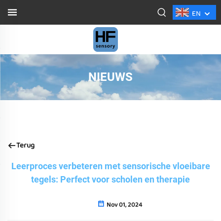
EN
NIEUWS
Terug
Leerproces verbeteren met sensorische vloeibare
tegels: Perfect voor scholen en therapie
Nov 01, 2024