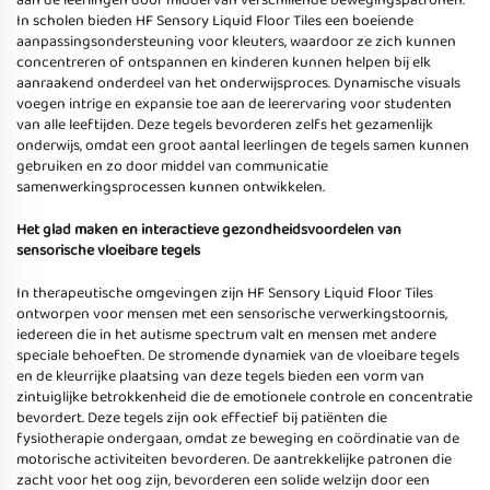
aan de leerlingen door middel van verschillende bewegingspatronen.
In scholen bieden HF Sensory Liquid Floor Tiles een boeiende
aanpassingsondersteuning voor kleuters, waardoor ze zich kunnen
concentreren of ontspannen en kinderen kunnen helpen bij elk
aanraakend onderdeel van het onderwijsproces. Dynamische visuals
voegen intrige en expansie toe aan de leerervaring voor studenten
van alle leeftijden. Deze tegels bevorderen zelfs het gezamenlijk
onderwijs, omdat een groot aantal leerlingen de tegels samen kunnen
gebruiken en zo door middel van communicatie
samenwerkingsprocessen kunnen ontwikkelen.
Het glad maken en interactieve gezondheidsvoordelen van
sensorische vloeibare tegels
In therapeutische omgevingen zijn HF Sensory Liquid Floor Tiles
ontworpen voor mensen met een sensorische verwerkingstoornis,
iedereen die in het autisme spectrum valt en mensen met andere
speciale behoeften. De stromende dynamiek van de vloeibare tegels
en de kleurrijke plaatsing van deze tegels bieden een vorm van
zintuiglijke betrokkenheid die de emotionele controle en concentratie
bevordert. Deze tegels zijn ook effectief bij patiënten die
fysiotherapie ondergaan, omdat ze beweging en coördinatie van de
motorische activiteiten bevorderen. De aantrekkelijke patronen die
zacht voor het oog zijn, bevorderen een solide welzijn door een