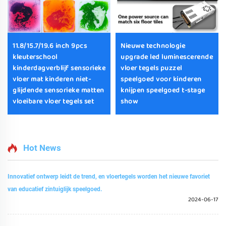
11.8/15.7/19.6 inch 9pcs
Nieuwe technologie
kleuterschool
upgrade led luminescerende
kinderdagverblijf sensorieke
vloer tegels puzzel
vloer mat kinderen niet-
speelgoed voor kinderen
glijdende sensorieke matten
knijpen speelgoed t-stage
vloeibare vloer tegels set
show
Hot News
Innovatief ontwerp leidt de trend, en vloertegels worden het nieuwe favoriet
van educatief zintuiglijk speelgoed.
2024-06-17