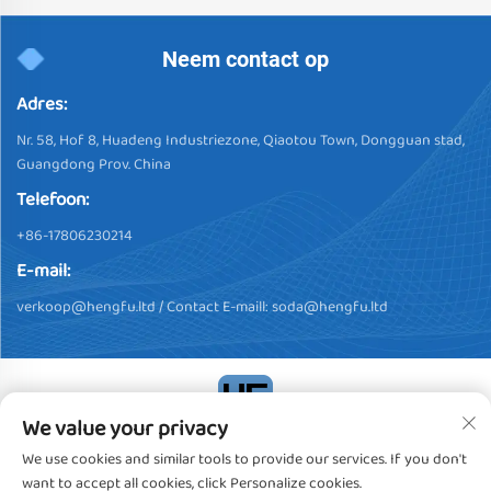
Neem contact op
Adres:
Nr. 58, Hof 8, Huadeng Industriezone, Qiaotou Town, Dongguan stad,
Guangdong Prov. China
Telefoon:
+86-17806230214
E-mail:
verkoop@hengfu.ltd
/ Contact E-maill:
soda@hengfu.ltd
We value your privacy
Copyright © 2024, Dongguan Hengfu Plastic Products Co., Ltd.
We use cookies and similar tools to provide our services. If you don't
Alle rechten voorbehouden
Privacybeleid
want to accept all cookies, click Personalize cookies.