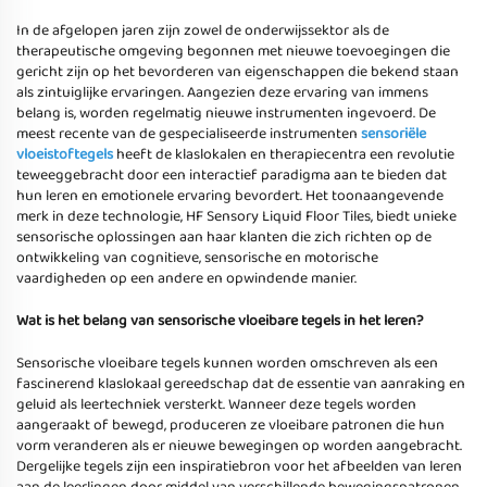
In de afgelopen jaren zijn zowel de onderwijssektor als de
therapeutische omgeving begonnen met nieuwe toevoegingen die
gericht zijn op het bevorderen van eigenschappen die bekend staan
als zintuiglijke ervaringen. Aangezien deze ervaring van immens
belang is, worden regelmatig nieuwe instrumenten ingevoerd. De
meest recente van de gespecialiseerde instrumenten
sensoriële
vloeistoftegels
heeft de klaslokalen en therapiecentra een revolutie
teweeggebracht door een interactief paradigma aan te bieden dat
hun leren en emotionele ervaring bevordert. Het toonaangevende
merk in deze technologie, HF Sensory Liquid Floor Tiles, biedt unieke
sensorische oplossingen aan haar klanten die zich richten op de
ontwikkeling van cognitieve, sensorische en motorische
vaardigheden op een andere en opwindende manier.
Wat is het belang van sensorische vloeibare tegels in het leren?
Sensorische vloeibare tegels kunnen worden omschreven als een
fascinerend klaslokaal gereedschap dat de essentie van aanraking en
geluid als leertechniek versterkt. Wanneer deze tegels worden
aangeraakt of bewegd, produceren ze vloeibare patronen die hun
vorm veranderen als er nieuwe bewegingen op worden aangebracht.
Dergelijke tegels zijn een inspiratiebron voor het afbeelden van leren