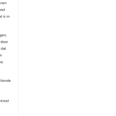
enen
niet
 is in
gen.
 door
 dat
an
ke
illende
ntieel