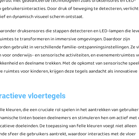
itgerust met geavanceerde technologieën zoals druksensores en LED-
p gebruikersinteracties. Door druk of beweging te detecteren, verlich
tief en dynamisch visueel scherm ontstaat.
waaronder druksensores die stappen detecteren en LED-lampen die lev
 ruimtes te transformeren in immersive omgevingen. Daardoor zijn
orden gebruikt in verschillende familie-ontspanningsinstellingen. Ze 
en voor onderwijs- en sensorische activiteiten, en evenementruimtes v
rokkenheid en deelname trekken. Met de opkomst van sensorische spee
e ruimtes voor kinderen, krijgen deze tegels aandacht als innovatieve
ractieve vloertegels
le kleuren, die een cruciale rol spelen in het aantrekken van gebruiker
dynamische tinten boeien deelnemers en stimuleren hen om actief met 
catieve doeleinden. De toepassing van felle kleuren voegt niet alleen
de sfeer die gebruikers aantrekt, waardoor interacties met de vloer