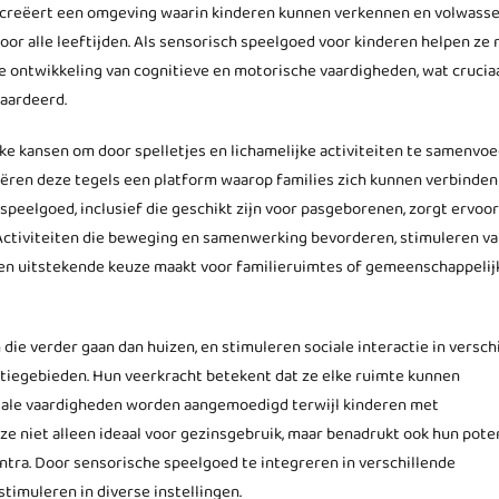
it creëert een omgeving waarin kinderen kunnen verkennen en volwass
or alle leeftijden. Als sensorisch speelgoed voor kinderen helpen ze 
de ontwikkeling van cognitieve en motorische vaardigheden, wat cruciaal
aardeerd.
ke kansen om door spelletjes en lichamelijke activiteiten te samenvoe
eëren deze tegels een platform waarop families zich kunnen verbinden
speelgoed, inclusief die geschikt zijn voor pasgeborenen, zorgt ervoor
 Activiteiten die beweging en samenwerking bevorderen, stimuleren v
een uitstekende keuze maakt voor familieruimtes of gemeenschappelij
die verder gaan dan huizen, en stimuleren sociale interactie in versch
tiegebieden. Hun veerkracht betekent dat ze elke ruimte kunnen
ociale vaardigheden worden aangemoedigd terwijl kinderen met
ze niet alleen ideaal voor gezinsgebruik, maar benadrukt ook hun pote
tra. Door sensorische speelgoed te integreren in verschillende
timuleren in diverse instellingen.