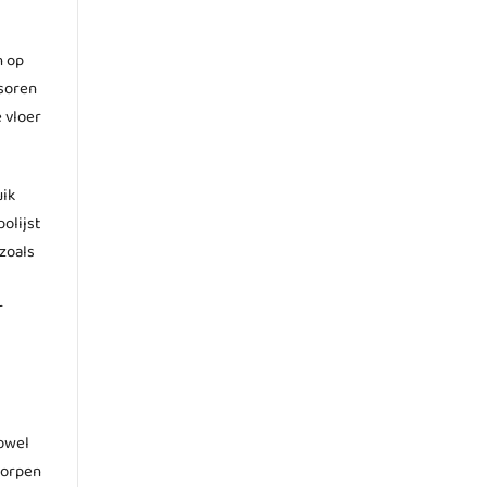
n op
nsoren
 vloer
uik
olijst
zoals
r
zowel
worpen