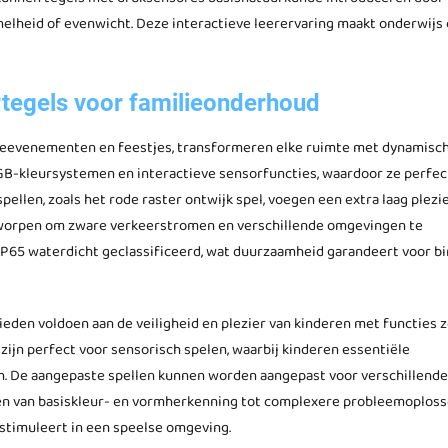
nelheid of evenwicht. Deze interactieve leerervaring maakt onderwijs
ertegels voor familieonderhoud
lieevenementen en feestjes, transformeren elke ruimte met dynamisc
GB-kleursystemen en interactieve sensorfuncties, waardoor ze perfect
ellen, zoals het rode raster ontwijk spel, voegen een extra laag plezie
tworpen om zware verkeerstromen en verschillende omgevingen te
 IP65 waterdicht geclassificeerd, wat duurzaamheid garandeert voor b
ieden voldoen aan de veiligheid en plezier van kinderen met functies z
zijn perfect voor sensorisch spelen, waarbij kinderen essentiële
n. De aangepaste spellen kunnen worden aangepast voor verschillende
ren van basiskleur- en vormherkenning tot complexere probleemoplos
 stimuleert in een speelse omgeving.