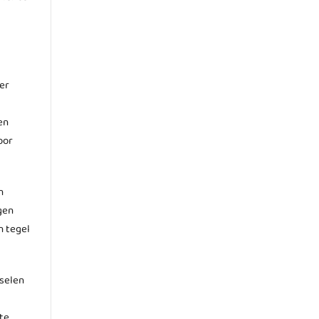
er
en
oor
n
gen
n tegel
nselen
te