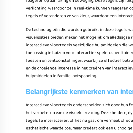
reageren op aanraking en beweging. Deze tegels zijn u
verlichting, waardoor ze in real-time kunnen reageren o
tegels of veranderen ze van kleur, waardoor een interac
De technologieën die worden gebruikt in deze tegels, 
visualisaties bieden, maken het mogelijk om alledaagse
interactieve vloertegels veelzijdige hulpmiddelen die w
toepassing in huizen voor interactief spelen, speeltuin
feesten en tentoonstellingen, waarbij ze effectief bet
en de groeiende interesse in het creëren van interactiev
hulpmiddelen in familie-ontspanning.
Belangrijkste kenmerken van inte
Interactieve vloertegels onderscheiden zich door hun fel
het verbeteren van de visuele ervaring. Deze heldere, 
tegels te interacteren, of het nu gaat om vermaak of edu
esthetische waarde toe, maar creëert ook een uitnodigen