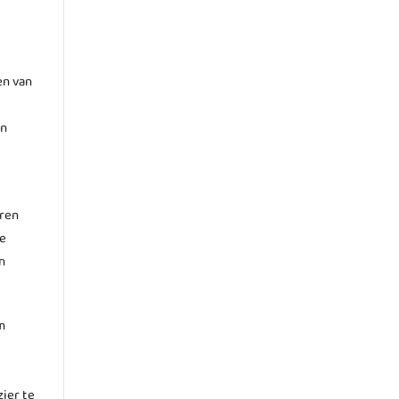
en van
en
eren
te
n
m
zier te