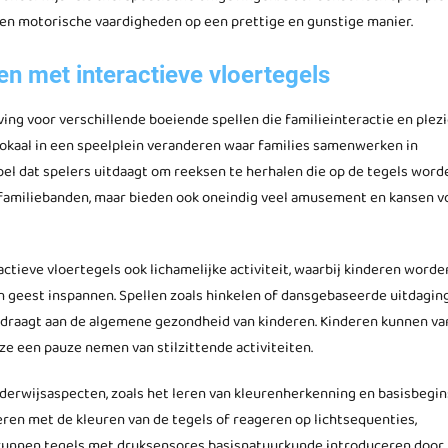
 en motorische vaardigheden op een prettige en gunstige manier.
en met interactieve vloertegels
ng voor verschillende boeiende spellen die familieinteractie en plezi
okaal in een speelplein veranderen waar families samenwerken in
pel dat spelers uitdaagt om reeksen te herhalen die op de tegels word
 familiebanden, maar bieden ook oneindig veel amusement en kansen v
tieve vloertegels ook lichamelijke activiteit, waarbij kinderen worde
 geest inspannen. Spellen zoals hinkelen of dansgebaseerde uitdagin
ijdraagt aan de algemene gezondheid van kinderen. Kinderen kunnen va
ze een pauze nemen van stilzittende activiteiten.
onderwijsaspecten, zoals het leren van kleurenherkenning en basisbegi
eren met de kleuren van de tegels of reageren op lichtsequenties,
kunnen tegels met druksensores basisnatuurkunde introduceren door 