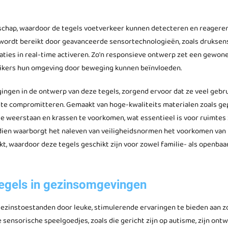
schap, waardoor de tegels voetverkeer kunnen detecteren en reagere
d wordt bereikt door geavanceerde sensortechnologieën, zoals drukse
aties in real-time activeren. Zo'n responsieve ontwerp zet een gewone
uikers hun omgeving door beweging kunnen beïnvloeden.
ingen in de ontwerp van deze tegels, zorgend ervoor dat ze veel gebr
 te compromitteren. Gemaakt van hoge-kwaliteits materialen zoals gep
te weerstaan en krassen te voorkomen, wat essentieel is voor ruimtes 
ien waarborgt het naleven van veiligheidsnormen het voorkomen van
kt, waardoor deze tegels geschikt zijn voor zowel familie- als openbaa
tegels in gezinsomgevingen
gezinstoestanden door leuke, stimulerende ervaringen te bieden aan 
 sensorische speelgoedjes, zoals die gericht zijn op autisme, zijn ont