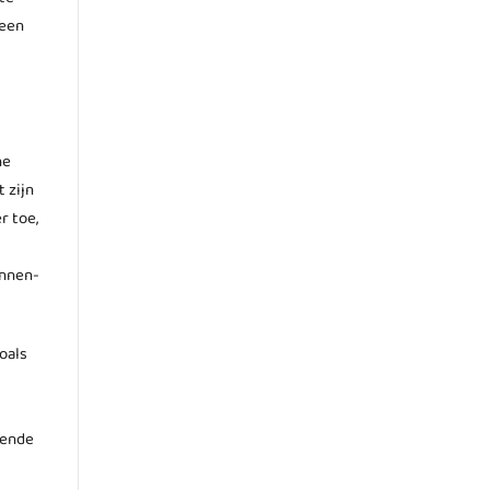
 een
he
 zijn
r toe,
innen-
oals
sende