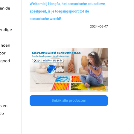
Welkom bij Hengfu, het sensorische educatieve
ten de
speelgoed, is je toegangspoort tot de
sensorische wereld!
2024-06-17
endige
vinden
oor
lgoed
Bekijk alle producten
s en
de