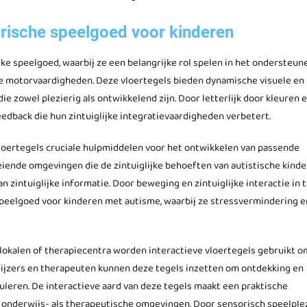
sorische speelgoed voor kinderen
ijke speelgoed, waarbij ze een belangrijke rol spelen in het ondersteun
jke motorvaardigheden. Deze vloertegels bieden dynamische visuele en
die zowel plezierig als ontwikkelend zijn. Door letterlijk door kleuren 
edback die hun zintuiglijke integratievaardigheden verbetert.
vloertegels cruciale hulpmiddelen voor het ontwikkelen van passende
oeiende omgevingen die de zintuiglijke behoeften van autistische kind
 zintuiglijke informatie. Door beweging en zintuiglijke interactie in 
 speelgoed voor kinderen met autisme, waarbij ze stressvermindering e
slokalen of therapiecentra worden interactieve vloertegels gebruikt o
wijzers en therapeuten kunnen deze tegels inzetten om ontdekking en
leren. De interactieve aard van deze tegels maakt een praktische
el onderwijs- als therapeutische omgevingen. Door sensorisch speelple