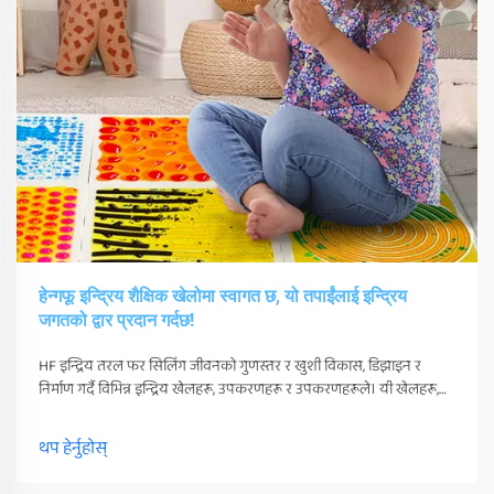
हेन्गफू इन्द्रिय शैक्षिक खेलोमा स्वागत छ, यो तपाईंलाई इन्द्रिय
जगतको द्वार प्रदान गर्दछ!
HF इन्द्रिय तरल फर सिलिंग जीवनको गुणस्तर र खुशी विकास, डिझाइन र
निर्माण गर्दै विभिन्न इन्द्रिय खेलहरू, उपकरणहरू र उपकरणहरूले। यी खेलहरू,
उपकरणहरू र उपकरणहरू तिनीहरूको इन्द्रियहरूलाई धक्का दिन सक्दछ र
त्यसैगरी...
थप हेर्नुहोस्