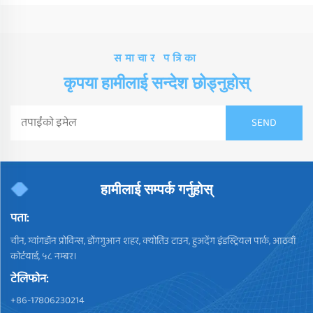
समाचार पत्रिका
कृपया हामीलाई सन्देश छोड्नुहोस्
हामीलाई सम्पर्क गर्नुहोस्
पता:
चीन, ग्वांगडॉन प्रोविन्स, डोंगगुआन शहर, क्योतिउ टाउन, हुअदेंग इंडस्ट्रियल पार्क, आठवाँ
कोर्टयार्ड, ५८ नम्बर।
टेलिफोन:
+86-17806230214