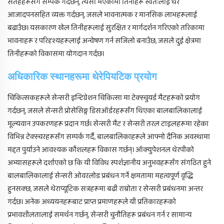
सतहहरूसँग सम्पर्क गर्दछन्, त्यसो भएकोमा तिनीहरू स्वतःलाई धेरै
आजादपनसहित व्यक्त गर्दछन्, जसले भावनात्मक र मानसिक लाभहरूलाई
बढाउँछ। यसकारण खेल तिनीहरूलाई सुरक्षित र मार्गदर्शन गरिएको तरिकामा
भावनाहरू र परिदृश्यहरूलाई अन्वेषण गर्न सजिलो बनाउँछ, जसले दुई क्षेत्रमा
तिनीहरूको विकासमा योगदान गर्दछ।
अधिकारिक स्थानहरूमा थेरेपियटिक प्रयोग
चिकित्सकहरूले सेन्सरी इन्टिग्रेशन चिकित्सा मा टेक्स्चुयर्ड मैटहरूको प्रयोग
गर्दछन्, जसले सेन्सरी प्रोसेसिङ्ग डिसऑर्डरहरूसँग थिएका बालबालिकालाई
मूल्यवान उपकरणहरू प्रदान गर्छ। सेन्सरी मैट र सेन्सरी तरल टाइलहरूमा रहेका
विभिन्न टेक्स्चरहरूसँग सम्पर्क गर्दै, बालबालिकाहरूले आफ्नो दैनिक अवस्थामा
मद्दत पुर्याउने आवश्यक कौशलहरू विकास गर्छन्। ऑक्युपेशनल थेरपीको
अभ्यासहरूले दर्शाएको छ कि यी विविध स्पर्शज्ञानीय अनुभवहरूसँग संगठित हुने
बालबालिकालाई सेन्सरी ओवरलोड प्रबंधन गर्ने क्षमतामा महत्वपूर्ण वृद्धि
हुनसक्छ, जसले थेराप्यूटिक सत्रहरूमा बढी राम्रोता र सेन्सरी प्रबंधनमा अन्तर
गर्दछ। अनेक अध्ययनहरूबाट प्राप्त प्रमाणहरूले यी प्रतिकारहरूको
प्रभावशीलतालाई समर्थन गर्छन्, सेन्सरी चुनौतिहरू प्रबंधन गर्न र सामान्य