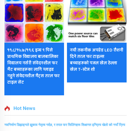
११.८/१५.७/१९.६ इन्च ९ पिसे
नयाँ तकनीक अपग्रेड LED रौशनी
प्राथमिक विद्यालय बालबालिका
दिने तरल फर टाइल्स
विद्यालय नर्सरी संवेदनशील फर
बच्चाहरूको पजल खेल ठेल्ला
मैट बच्चाहरूका लागि ग्लाइड
खेल T-स्टेज शो
नहुने संवेदनशील मैट्स तरल फर
टाइल सेट
Hot News
नवनिर्माण डिझाइनले झुकाव नेतृत्व गर्दछ, र तरल फर सिलिंगहरू शिक्षागत इन्द्रिय खेलो को नयाँ प्रिय