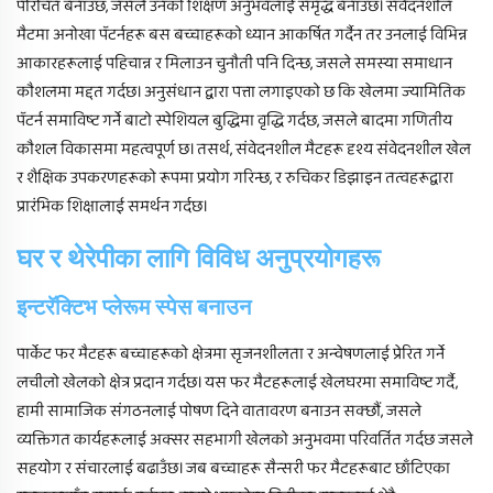
परिचित बनाउँछ, जसले उनको शिक्षण अनुभवलाई समृद्ध बनाउँछ। संवेदनशील
मैटमा अनोखा पॅटर्नहरू बस बच्चाहरूको ध्यान आकर्षित गर्दैन तर उनलाई विभिन्न
आकारहरूलाई पहिचान्न र मिलाउन चुनौती पनि दिन्छ, जसले समस्या समाधान
कौशलमा मद्दत गर्दछ। अनुसंधान द्वारा पत्ता लगाइएको छ कि खेलमा ज्यामितिक
पॅटर्न समाविष्ट गर्ने बाटो स्पेशियल बुद्धिमा वृद्धि गर्दछ, जसले बादमा गणितीय
कौशल विकासमा महत्वपूर्ण छ। तसर्थ, संवेदनशील मैटहरू दृश्य संवेदनशील खेल
र शैक्षिक उपकरणहरूको रूपमा प्रयोग गरिन्छ, र रुचिकर डिझाइन तत्वहरूद्वारा
प्रारंभिक शिक्षालाई समर्थन गर्दछ।
घर र थेरेपीका लागि विविध अनुप्रयोगहरू
इन्टरॅक्टिभ प्लेरूम स्पेस बनाउन
पार्केट फर मैटहरू बच्चाहरूको क्षेत्रमा सृजनशीलता र अन्वेषणलाई प्रेरित गर्ने
लचीलो खेलको क्षेत्र प्रदान गर्दछ। यस फर मैटहरूलाई खेलघरमा समाविष्ट गर्दै,
हामी सामाजिक संगठनलाई पोषण दिने वातावरण बनाउन सक्छौं, जसले
व्यक्तिगत कार्यहरूलाई अक्सर सहभागी खेलको अनुभवमा परिवर्तित गर्दछ जसले
सहयोग र संचारलाई बढाउँछ। जब बच्चाहरू सैन्सरी फर मैटहरूबाट छाँटिएका