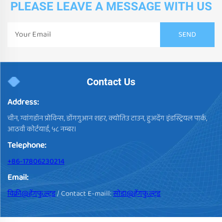
PLEASE LEAVE A MESSAGE WITH US
Contact Us
Address:
चीन, ग्वांगडॉन प्रोविन्स, डोंगगुआन शहर, क्योतिउ टाउन, हुअदेंग इंडस्ट्रियल पार्क,
आठवाँ कोर्टयार्ड, ५८ नम्बर।
Telephone:
+86-17806230214
Email:
विक्री@हेंगफु.ल्ट्ड
/ Contact E-maill:
सोडा@हेंगफु.ल्ट्ड