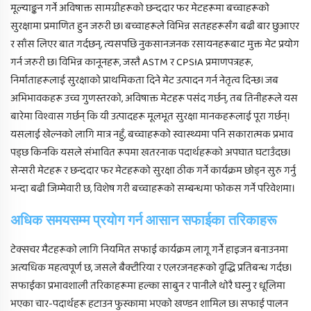
मूल्याङ्कन गर्ने अविषाक्त सामग्रीहरूको छन्ददार फर मेटहरूमा बच्चाहरूको
सुरक्षामा प्रमाणित हुन जरुरी छ। बच्चाहरूले विभिन्न सतहहरूसँग बढी बार छुआएर
र साँस लिएर बात गर्दछन्, त्यसपछि नुकसानजनक रसायनहरूबाट मुक्त मेट प्रयोग
गर्न जरुरी छ। विभिन्न कानूनहरू, जस्तै ASTM र CPSIA प्रमाणपत्रहरू,
निर्माताहरूलाई सुरक्षाको प्राथमिकता दिने मेट उत्पादन गर्न नेतृत्व दिन्छ। जब
अभिभावकहरू उच्च गुणस्तरको, अविषाक्त मेटहरू पसंद गर्छन्, तब तिनीहरूले यस
बारेमा विश्वास गर्छन् कि यी उत्पादहरू मूलभूत सुरक्षा मानकहरूलाई पूरा गर्छन्।
यसलाई खेल्नको लागि मात्र नहुँ, बच्चाहरूको स्वास्थ्यमा पनि सकारात्मक प्रभाव
पड्छ किनकि यसले संभावित रूपमा खतरनाक पदार्थहरूको अपघात घटाउँदछ।
सेन्सरी मेटहरू र छन्ददार फर मेटहरूको सुरक्षा ठीक गर्ने कार्यक्रम छोड्न सुरु गर्नु
भन्दा बढी जिम्मेवारी छ, विशेष गरी बच्चाहरूको सम्बन्धमा फोकस गर्ने परिवेशमा।
अधिक समयसम्म प्रयोग गर्न आसान सफाईका तरिकाहरू
टेक्सचर मैटहरूको लागि नियमित सफाई कार्यक्रम लागू गर्ने हाइजन बनाउनमा
अत्यधिक महत्वपूर्ण छ, जसले बैक्टीरिया र एलरजनहरूको वृद्धि प्रतिबन्ध गर्दछ।
सफाईका प्रभावशाली तरिकाहरूमा हल्का साबुन र पानीले थोरै घस्नु र धूलिमा
भएका चार-पदार्थहरू हटाउन फुस्कामा भएको खण्डन शामिल छ। सफाई पालन