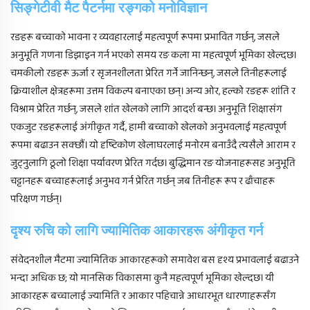
सिङ्गेटीवी मैट पैटर्नमा रङ्गको मनोविज्ञान
रङहरू बच्चाको भावना र व्यवहारलाई महत्वपूर्ण रूपमा प्रभावित गर्छन्, जसले
अनुभूति गणना डिझाइन गर्न भएको समय रङ कला मा महत्वपूर्ण भूमिका खेल्दछ।
चमकीलो रङहरू ऊर्जा र सृजनशीलता प्रेरित गर्ने जानिन्छन्, जसले तिनीहरूलाई
क्रियाशील क्षेत्रहरूमा उत्तम विकल्प बनाएका छन्। अन्य ओर, हल्को रङहरू शांति र
विश्राम प्रेरित गर्छन्, जसले शांत खेलको लागि आदर्श बन्छ। अनुभूति शिक्षासंग
एकजुट रङहरूलाई अंगीकृत गर्दै, हामी बच्चाको खेलको अनुभवलाई महत्वपूर्ण
रूपमा बढाउन सक्छौं। यो दृष्टिकोण खेलाघरलाई मनोरम बनाउँदै त्यसैले आराम र
जुट्नुलागि ठूलो शिक्षा पर्यावरण प्रेरित गर्दछ। बुद्धिमान रङ योजनाहरूसह अनुभूति
चट्टानहरू बच्चाहरूलाई अनुभव गर्न प्रेरित गर्छन् जब तिनीहरू रूप र ढाँचाहरू
परिक्षण गर्छन्।
दृश्य रुचि को लागि ज्यामितिक आकारहरू अंगीकृत गर्न
संवेदनशील मैटमा ज्यामितिक आकारहरूको समावेश बस दृश्य प्रभावलाई बढाउने
भन्दा अधिक छ; यो मानसिक विकासमा कुनै महत्वपूर्ण भूमिका खेल्दछ। यी
आकारहरू बच्चालाई ज्यामिति र आकार पहिचान्ने आधारभूत धारणाहरूसँग