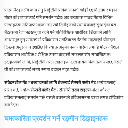
पाठ्य मैटहरूसँग काम गर्नु सिङ्गेटीवी प्रविकासनको बाहिरै छ; यो उत्तम र महान
मोटर कौशलहरूलाई पनि समर्थन गर्दछ। जब बच्चाहरू पाठ्य मैटमा विभिन्न
पाठ्यहरूमा गतिप्राप्त भएका छन्, त्यो तिनीहरूको समन्वयलाई सुधार्दछ। यस
मैटहरूमा रेज़ी भइरहनु वा चल्ने गर्ने गतिविधिहरू शारीरिक शिक्षाको लागि
आधारभूत हुन् र मांसपेशी प्रविकासन र गतिकरण पैटर्नमा महत्वपूर्ण योगदान
दिन्छन्। अनुसंधान दर्शाउँछ कि त्याक्त अनुभवजनक बारेमा अगाडि मोटर कौशल
प्रविकासन शारीरिक र शैक्षिक रूपमा बादपनी सफलतासँग सम्बन्धित छ।
उदाहरणको लागि, सिङ्गेटीवी तरल टाइलहरू एउटा डायनामिक तत्व थप्दछ, जसले
यी कौशलहरूलाई समग्र रूपमा बढाउन मद्दत गर्दछ।
संवेदनशील मैट
र
बच्चाहरूको लागि टेक्स्चर्ड सेन्सरी फ्लोर मैट
अन्वेषणलाई
प्रेरित गर्छ, जबकि
सेन्सरी फ्लोर मैट
र
सेन्सोरी तरल टाइल्स
मोटर कौशल
प्रविकासनलाई समर्थन गर्छ, यसले बचपनको प्रविकासनमा एउटा समग्र दृष्टिकोण
बनाउँदछ।
चमत्कारिता प्रदर्शन गर्ने रङ्गीन डिझाइनहरू