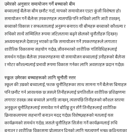
उमेरको अनुसार समायोजन गर्ने बच्चाको बीम
बच्चालाई बैलेन्स बीम छनौट गर्दा, मापको समायोजन एउटा कुंजी विशेषता हो।
समायोजन गर्ने बैलेन्स उपकरणहरू त्यसपछि पनि रुचिको लागि जारी राख्छन्,
बच्चाको विकास र सफलतालाई अनुरूप बनाएर। यी बीमहरू बच्चाको कौशल्य र
रुचिको साथै सम्मिलित रूपमा जटिलतामा बढ्ने खेलको चुनौतीहरू दिन्छन्।
अध्ययनहरूले देखाउनु भएको छ कि समायोजन गर्ने उपकरणहरूले लगातार
शारीरिक विकासमा सहयोग गर्दछ, जीवनभरको शारीरिक गतिविधिहरूलाई
समर्थन गर्दछ। बैलेन्स उपकरणहरूमा यो समायोजन बच्चालाई उनीहरूको बैलेन्स
र मोटर कौशल्यलाई प्रभावी रूपमा विकास गर्नका लागि अवसरहरू प्रदान गर्दछ।
स्कूल उमेरका बच्चाहरूको लागि चुनौती स्तर
स्कूल की उम्रको बच्चालाई, फरक चुनौतिहरूका साथ सामना गर्ने बैलेन्स बिमाहरू
पनि छनौट गर्न आवश्यक छ जसले तिनीहरूलाई प्रगतिशील शारीरिक प्रशिक्षणमा
लगाएर राख्छ। जब बच्चाले अगाडि जान्छन्, त्यसपछि तिनीहरूको कौशल स्तरमा
अनुकूल चुनौतिहरूलाई समावेश गर्न बोरिङ्ग हुन सँगै तिनीहरूलाई शारीरिक
क्रियाकलापमा सहभागी बनाउन मदद गर्दछ। विशेषज्ञहरूको मतलाई यस
कार्यक्रमको समर्थन गर्दछ, जसले चुनौतिहरू सिर्जना गर्ने कार्यक्रमलाई रुचि
बनाउन र शारीरिक विकासमा प्रोत्साहन दिनको लागि महत्वपूर्ण भन्छ। कठिनताका