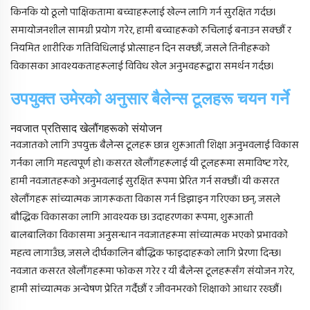
किनकि यो ठूलो पाक्षिकतामा बच्चाहरूलाई खेल्न लागि गर्न सुरक्षित गर्दछ।
समायोजनशील सामग्री प्रयोग गरेर, हामी बच्चाहरूको रुचिलाई बनाउन सक्छौं र
नियमित शारीरिक गतिविधिलाई प्रोत्साहन दिन सक्छौं, जसले तिनीहरूको
विकासका आवश्यकताहरूलाई विविध खेल अनुभवहरूद्वारा समर्थन गर्दछ।
उपयुक्त उमेरको अनुसार बैलेन्स टूलहरू चयन गर्ने
नवजात प्रतिसाद खेलौंगहरूको संयोजन
नवजातको लागि उपयुक्त बैलेन्स टूलहरू छान्न शुरूआती शिक्षा अनुभवलाई विकास
गर्नका लागि महत्वपूर्ण हो। कसरत खेलौंगहरूलाई यी टूलहरूमा समाविष्ट गरेर,
हामी नवजातहरूको अनुभवलाई सुरक्षित रूपमा प्रेरित गर्न सक्छौं। यी कसरत
खेलौंगहरू सांच्यात्मक जागरूकता विकास गर्न डिझाइन गरिएका छन्, जसले
बौद्धिक विकासका लागि आवश्यक छ। उदाहरणका रूपमा, शुरूआती
बालबालिका विकासमा अनुसन्धान नवजातहरूमा सांच्यात्मक भएको प्रभावको
महत्व लागाउँछ, जसले दीर्घकालिन बौद्धिक फाइदाहरूको लागि प्रेरणा दिन्छ।
नवजात कसरत खेलौंगहरूमा फोकस गरेर र यी बैलेन्स टूलहरूसँग संयोजन गरेर,
हामी सांच्यात्मक अन्वेषण प्रेरित गर्दैछौं र जीवनभरको शिक्षाको आधार रख्छौं।