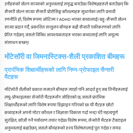
उनीहरूको खेल्न सान्चाको अनुभवलाई समृद्ध बनाउँछ। विशेषज्ञहरूले बताउँछन् कि
सैन्सरी खेल्न सान्चा सैन्सरी प्रोसेसिङ्ग कौशल्यहरू सुधार्नका लागि प्रभावी
रणनीति हो, विशेष रूपमा ऑटिज्म र ADHD भएका बच्चालाई। बहु-सैन्सरी खेल्न
सान्चा प्रदान गर्दै, प्रकाशित सन्तुलन बीमहरू बढी सैन्सरी एकीकरणको लागि
प्रेरित गर्दछन्, जसले विविध आवश्यकताहरू भएका बच्चालाई लागि अमूल्य
संसाधन बन्छन्।
मोंटेसॉरी वा जिमनास्टिक्स-शैली प्रकाशित बीमहरू
प्रारंभिक शिक्षार्थीहरूको लागि निम्न-प्रोफाइल सैन्सरी
मैटहरू
मोंटेसॉरी शैलीको प्रकाश सजाउने बीमहरू त्याहाँ पनि आदर्श हुन् जब तिनीहरूलाई
लघु-प्रोफाइलका सेन्सोरी मैटहरूसँग जोडिएको छ, जसले प्रारंभिक
शिक्षार्थीहरूको लागि विशेष रूपमा डिझाइन गरिएको छ। यी मैटहरू छोटो
बच्चाहरूले अपनो मोटर कौशल र जिज्ञासा विकास गर्दा भन्दा धेरै महत्वपूर्ण
सुरक्षित, खोजी गर्ने पर्यावरण तयार गर्दछ। विशेष रूपमा, सेन्सोरी मैटहरू टैक्टाइल
अनुभवलाई बढाउँछन्, जसले बीमहरूको दृश्य विशेषतालाई पूरा गर्दछ र समग्र