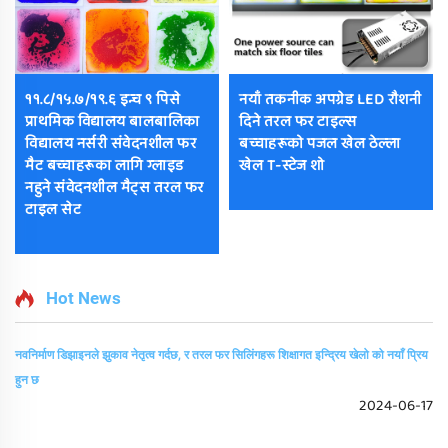
११.८/१५.७/१९.६ इन्च ९ पिसे
नयाँ तकनीक अपग्रेड LED रौशनी
प्राथमिक विद्यालय बालबालिका
दिने तरल फर टाइल्स
विद्यालय नर्सरी संवेदनशील फर
बच्चाहरूको पजल खेल ठेल्ला
मैट बच्चाहरूका लागि ग्लाइड
खेल T-स्टेज शो
नहुने संवेदनशील मैट्स तरल फर
टाइल सेट
Hot News
नवनिर्माण डिझाइनले झुकाव नेतृत्व गर्दछ, र तरल फर सिलिंगहरू शिक्षागत इन्द्रिय खेलो को नयाँ प्रिय
हुन छ
2024-06-17