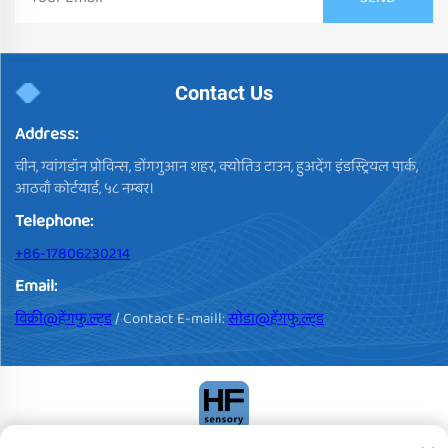
Contact Us
Address:
चीन, ग्वांगडॉन प्रोविन्स, डोंगगुआन शहर, क्योतिउ टाउन, हुअदेंग इंडस्ट्रियल पार्क,
आठवाँ कोर्टयार्ड, ५८ नम्बर।
Telephone:
+86-17806230214
Email:
विक्री@हेंगफु.ल्ट्ड
/ Contact E-maill:
सोडा@हेंगफु.ल्ट्ड