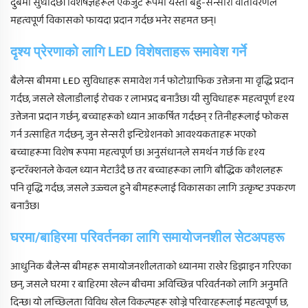
दुबैमा सुधार्दछ। विशेषज्ञहरूले एकजुट रूपमा यस्ता बहु-सेन्सोरी वातावरणले
महत्वपूर्ण विकासको फायदा प्रदान गर्दछ भनेर सहमत छन्।
दृश्य प्रेरणाको लागि LED विशेषताहरू समावेश गर्ने
बैलेन्स बीममा LED सुविधाहरू समावेश गर्न फोटोग्राफिक उत्तेजना मा वृद्धि प्रदान
गर्दछ, जसले खेलाडीलाई रोचक र लाभप्रद बनाउँछ। यी सुविधाहरू महत्वपूर्ण दृश्य
उत्तेजना प्रदान गर्छन्, बच्चाहरूको ध्यान आकर्षित गर्दछन् र तिनीहरूलाई फोकस
गर्न उत्साहित गर्दछन्, जुन सेन्सरी इन्टिग्रेशनको आवश्यकताहरू भएको
बच्चाहरूमा विशेष रूपमा महत्वपूर्ण छ। अनुसंधानले समर्थन गर्छ कि दृश्य
इन्टरॅक्शनले केवल ध्यान मेटाउँदै छ तर बच्चाहरूका लागि बौद्धिक कौशलहरू
पनि वृद्धि गर्दछ, जसले उज्ज्वल हुने बीमहरूलाई विकासका लागि उत्कृष्ट उपकरण
बनाउँछ।
घरमा/बाहिरमा परिवर्तनका लागि समायोजनशील सेटअपहरू
आधुनिक बैलेन्स बीमहरू समायोजनशीलताको ध्यानमा राखेर डिझाइन गरिएका
छन्, जसले घरमा र बाहिरमा खेल्न बीचमा अविच्छिन्न परिवर्तनको लागि अनुमति
दिन्छ। यो लच्छिलता विविध खेल विकल्पहरू खोज्ने परिवारहरूलाई महत्वपूर्ण छ,