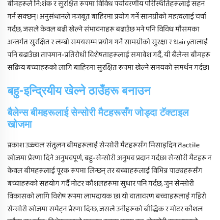
बीमहरूले नि:शंक र सुरक्षित रूपमा विविध पर्यावरणीय परिस्थितिहरूलाई सहन
गर्न सक्छन्। अनुसंधानले मजबूत बाहिरमा प्रयोग गर्ने सामग्रीको महत्वलाई चर्चा
गर्दछ, जसले केवल बढी खेल्ने संभावनाहरू बढाउँछ भने पनि विविध मौसमका
अन्तर्गत सुरक्षित र लम्बो समयसम्म प्रयोग गर्ने सामग्रीको सुरक्षा र धairyतालाई
पनि बढाउँछ। तापमान-प्रतिरोधी विशेषताहरूलाई समावेश गर्दै, यी बैलेन्स बीमहरू
सक्रिय बच्चाहरूको लागि बाहिरमा सुरक्षित रूपमा खेल्ने समयको समर्थन गर्दछ।
बहु-इन्द्रियीय खेल्ने ठाउँहरू बनाउन
बैलेन्स बीमहरूलाई सेन्सोरी मैटहरूसँग जोड्दा टॅक्टाइल
खोजमा
प्रकाश उज्ज्वल संतुलन बीमहरूलाई सेन्सोरी मैटहरूसँग मिसाइदिन तactile
खोजमा प्रेरणा दिने अनुभवपूर्ण, बहु-सेन्सोरी अनुभव प्रदान गर्दछ। सेन्सोरी मैटहरू न
केवल बीमहरूलाई पूरक रूपमा लिन्छन् तर बच्चाहरूलाई विभिन्न पाठ्यहरूसँग
बच्चाहरूको सहयोग गर्दै मोटर कौशलहरूमा सुधार पनि गर्दछ, जुन सेन्सोरी
विकासको लागि विशेष रूपमा लाभदायक छ। यो वातावरण बच्चाहरूलाई गहिरो
सेन्सोरी खोजमा समेट्न प्रेरणा दिन्छ, जसले उनीहरूको बौद्धिक र मोटर कौशल