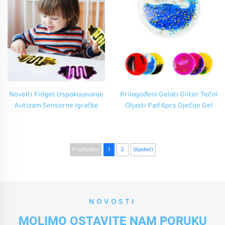
Novelti Fidget Uspokojavanje
Prilagođeni Gelati Gliter Tečni
Autizam Sensorne Igračke
Oljasti Pad 6pcs Dječije Gel
Ispod 2 Dolarautistična Dječja
Sensorne Oblike Igračke
Squishy Cijevi Igračka Za
Fidget Uspokojiti Stres Za
Djece
Autizam
Prethodni
1
2
Sljedeći
NOVOSTI
MOLIMO OSTAVITE NAM PORUKU