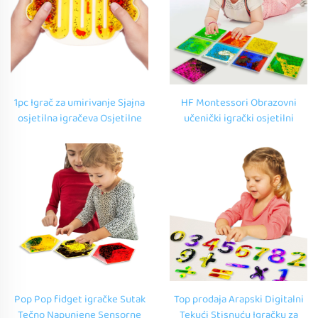
1pc Igrač za umirivanje Sjajna
HF Montessori Obrazovni
osjetilna igračeva Osjetilne
učenički igrački osjetilni
vrećice s bijelim Obrazovni
vrećice sa sjajnim osjetilnim
prilagođeni tečni meki
oblicima Prilagođeni meki
igračevi za autism
sisavci za djecu 3D mekni PVC
Pop Pop fidget igračke Sutak
Top prodaja Arapski Digitalni
Tečno Napunjene Sensorne
Tekući Stisnuću Igračku za