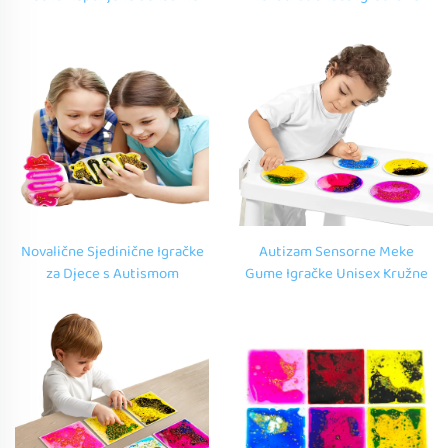
Gel Igračke Sensorna Iskustva
Rano Dječje Obrazovanje za
Sobna Sensorne Igračke Za
Autistične Djece uzrasta 2 do
Autističnu Dječaku
5 Godina
Novalične Sjedinične Igračke
Autizam Sensorne Meke
za Djece s Autismom
Gume Igračke Unisex Kružne
Razmrsne Igračke Squid Tube
Sutak Igračke za 5 do 7 Godina
Dizajn Meki Guma Igračke
Autistična Dječaka