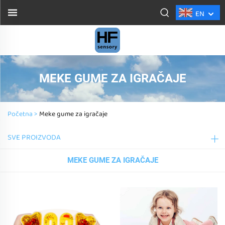
EN
MEKE GUME ZA IGRAČAJE
Početna >
Meke gume za igračaje
SVE PROIZVODA
MEKE GUME ZA IGRAČAJE