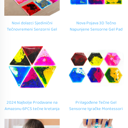
Novi dolazci Sjedinični
Nova Pojava 3D Tečno
Tečnovremeni Senzorni Gel
Napunjene Sensorne Gel Pad
Igračke za Djece Senzorna
Edukativne TPU Taktilne
Soba TPU Taktilne Senzorne
Sensorne Igračke Za
Igračke za Djece s Autismom
Autističnu Dječaku
2024 Najbolje Prodavane na
Prilagođene Tečne Gel
Amazonu 6PCS tečne kretanja
Sensorne Igračke Montessori
Igračke Multibojne 3D
Aktivnosti 3D TPU Gel Fidget
Savijanje Oblika Igračke Za
Igračke Za Autističnu Dječinu
Autistične Fidget Djece
Uspokojavanje Anksioznosti