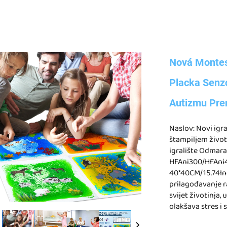
Nová Montes
Placka Senzo
Autizmu Pre
Naslov: Novi igr
štampiljem životi
igralište Odmara
HFAni300/HFAni40
40*40CM/15.74In
prilagođavanje ra
svijet životinja
olakšava stres i s