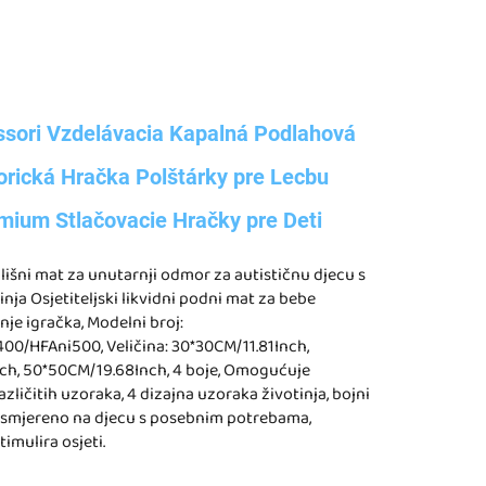
sori Vzdelávacia Kapalná Podlahová
rická Hračka Polštárky pre Lecbu
mium Stlačovacie Hračky pre Deti
ališni mat za unutarnji odmor za autističnu djecu s
nja Osjetiteljski likvidni podni mat za bebe
nje igračka, Modelni broj:
0/HFAni500, Veličina: 30*30CM/11.81Inch,
ch, 50*50CM/19.68Inch, 4 boje, Omogućuje
zličitih uzoraka, 4 dizajna uzoraka životinja, bojni
, usmjereno na djecu s posebnim potrebama,
timulira osjeti.