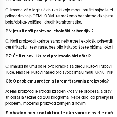
O: Imamo više logističkih tvrtki koje mogu pružiti najbolje ci
prilagođavanja OEM i ODM, te možemo besplatno dizajnirati 
boje/oblika/veličine i drugih karakteristika.
P6: jesu li naši proizvodi ekološki prihvatljivi?
O: Naši proizvodi koriste samo neštetne i ekološki prihvatljive
certifikaciju i testiranje, bez bilo kakvog štete bićima i okolišu
P7: Će li rubovi i kutovi proizvoda biti oštri?
O: Imajući na umu da je ovo igračka za djecu, kutovi i rubovi n
ljude. Nadalje, kutovi našeg proizvoda imaju malu luknju i nisu p
Q8: O problemu prašenja i promrštavanja proizvoda?
A: Naš proizvod je strogo izrađen kroz više procesa, a pravil
tri odrasla težine od 200 kilograma. Neće doći do prsenja ili 
problemi, možemo proizvod zamijeniti novim.
Slobodno nas kontaktirajte ako vam se svidje naši p