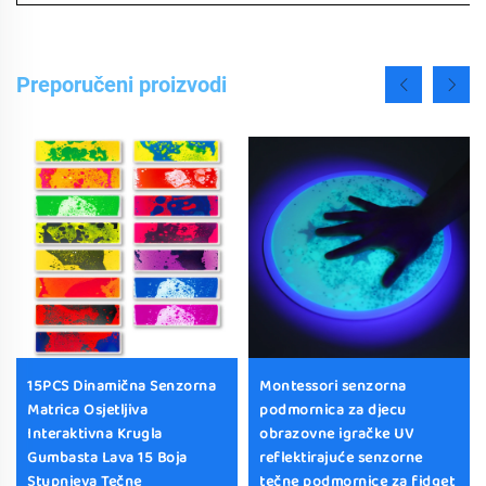
Preporučeni proizvodi
15PCS Dinamična Senzorna
Montessori senzorna
Matrica Osjetljiva
podmornica za djecu
Interaktivna Krugla
obrazovne igračke UV
Gumbasta Lava 15 Boja
reflektirajuće senzorne
Stupnjeva Tečne
tečne podmornice za fidget