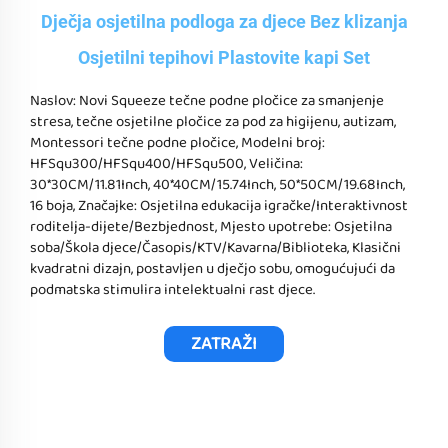
Dječja osjetilna podloga za djece Bez klizanja
Osjetilni tepihovi Plastovite kapi Set
Naslov: Novi Squeeze tečne podne pločice za smanjenje
stresa, tečne osjetilne pločice za pod za higijenu, autizam,
Montessori tečne podne pločice, Modelni broj:
HFSqu300/HFSqu400/HFSqu500, Veličina:
30*30CM/11.81Inch, 40*40CM/15.74Inch, 50*50CM/19.68Inch,
16 boja, Značajke: Osjetilna edukacija igračke/Interaktivnost
roditelja-dijete/Bezbjednost, Mjesto upotrebe: Osjetilna
soba/Škola djece/Časopis/KTV/Kavarna/Biblioteka, Klasični
kvadratni dizajn, postavljen u dječjo sobu, omogućujući da
podmatska stimulira intelektualni rast djece.
ZATRAŽI
PONUDU