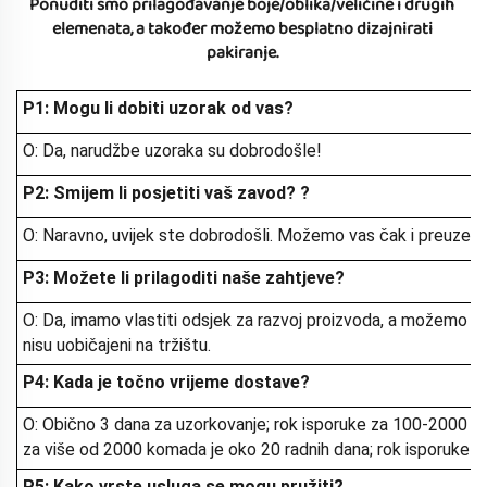
Ponuditi smo prilagođavanje boje/oblika/veličine i drugih 
elemenata, a također možemo besplatno dizajnirati 
pakiranje. 
P1: Mogu li dobiti uzorak od vas?
O: Da, narudžbe uzoraka su dobrodošle!
P2: Smijem li posjetiti vaš zavod?
?
O: Naravno, uvijek ste dobrodošli. Možemo vas čak i preuzeti 
P3: Možete li prilagoditi naše zahtjeve?
O: Da, imamo vlastiti odsjek za razvoj proizvoda, a možemo v
nisu uobičajeni na tržištu.
P4: Kada je točno vrijeme dostave?
O: Obično 3 dana za uzorkovanje; rok isporuke za 100-2000 k
za više od 2000 komada je oko 20 radnih dana; rok isporuke ovis
P5: Kako vrste usluga se mogu pružiti?