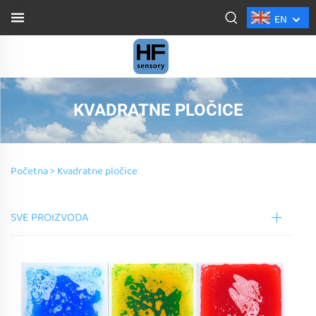
EN
KVADRATNE PLOČICE
Početna >
Kvadratne pločice
SVE PROIZVODA