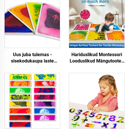
Uus juba tulemas -
Hariduslikud Montessori
sisekodukaupa laste
Looduslikud Mängutooted
mängu- ja õppevahendid,
Tekstuurilised
veentugune sensorne
Massaažplaadid
gelipinna trampliinid
Looduslikud Laste
varase õppeks
Mänguplaidid Autistlike
Lastega