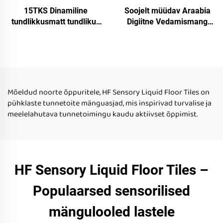
15TKS Dinamiline
Soojelt müüdav Araabia
tundlikkusmatt tundlikud
Digiitne Vedamismang
interaktiivsed ümmargune
Aastate 2-5 Vihklaste
klaviatuur nupud lava 15
Varajase Õppeks
värvi staaride vedelik
Autistlike Lastega
põrandaplaadid
Mõeldud noorte õppuritele, HF Sensory Liquid Floor Tiles on
pühklaste tunnetoite mänguasjad, mis inspirivad turvalise ja
meelelahutava tunnetoimingu kaudu aktiivset õppimist.
HF Sensory Liquid Floor Tiles –
Populaarsed sensorilised
mängulooled lastele