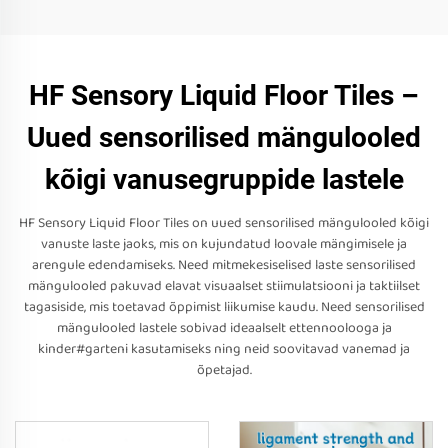
HF Sensory Liquid Floor Tiles –
Uued sensorilised mängulooled
kõigi vanusegruppide lastele
HF Sensory Liquid Floor Tiles on uued sensorilised mängulooled kõigi
vanuste laste jaoks, mis on kujundatud loovale mängimisele ja
arengule edendamiseks. Need mitmekesiselised laste sensorilised
mängulooled pakuvad elavat visuaalset stiimulatsiooni ja taktiilset
tagasiside, mis toetavad õppimist liikumise kaudu. Need sensorilised
mängulooled lastele sobivad ideaalselt ettennoolooga ja
kinder#garteni kasutamiseks ning neid soovitavad vanemad ja
õpetajad.