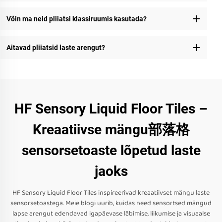
Võin ma neid pliiatsi klassiruumis kasutada?
Aitavad pliiatsid laste arengut?
HF Sensory Liquid Floor Tiles –
Kreaatiivse mängu部落格
sensorsetoaste lõpetud laste
jaoks
HF Sensory Liquid Floor Tiles inspireerivad kreaatiivset mängu laste
sensorsetoastega. Meie blogi uurib, kuidas need sensortsed mängud
lapse arengut edendavad igapäevase läbimise, liikumise ja visuaalse