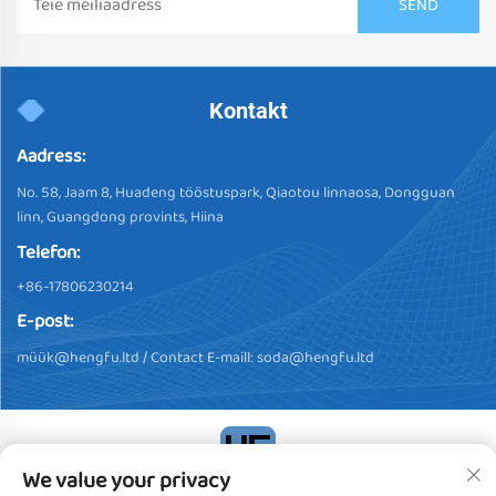
Kontakt
Aadress:
No. 58, Jaam 8, Huadeng tööstuspark, Qiaotou linnaosa, Dongguan
linn, Guangdong provints, Hiina
Telefon:
+86-17806230214
E-post:
müü
k@hengfu.ltd
/ Contact E-maill:
soda@hengfu.ltd
We value your privacy