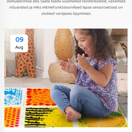
stimuleerimise abil. Saate teada uusimatest tendentsidest, vanemate
nõuandest ja miks mitmefunktsioonilised lapse sensorsetoast on
olulised varajases õppimises.
09
Aug