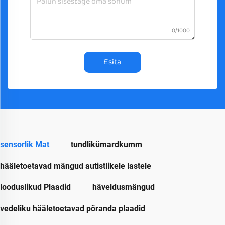
0/1000
Esita
sensorlik Mat
tundlikümardkumm
hääletoetavad mängud autistlikele lastele
looduslikud Plaadid
häveldusmängud
vedeliku hääletoetavad põranda plaadid