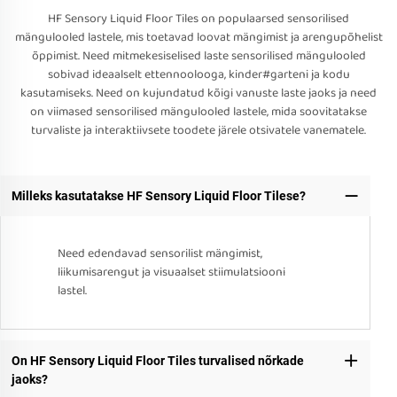
HF Sensory Liquid Floor Tiles on populaarsed sensorilised
mängulooled lastele, mis toetavad loovat mängimist ja arengupõhelist
õppimist. Need mitmekesiselised laste sensorilised mängulooled
sobivad ideaalselt ettennoolooga, kinder#garteni ja kodu
kasutamiseks. Need on kujundatud kõigi vanuste laste jaoks ja need
on viimased sensorilised mängulooled lastele, mida soovitatakse
turvaliste ja interaktiivsete toodete järele otsivatele vanematele.
Milleks kasutatakse HF Sensory Liquid Floor Tilese?
Need edendavad sensorilist mängimist,
liikumisarengut ja visuaalset stiimulatsiooni
lastel.
On HF Sensory Liquid Floor Tiles turvalised nõrkade
jaoks?