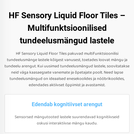
HF Sensory Liquid Floor Tiles –
Multifunktsioonilised
tundeelusmängud lastele
HF Sensory Liquid Floor Tiles pakuvad multifunktsioonilisi
tundeelusmänge lastele kõigest vanusest, toetades loovat mängu ja
tundeelu arengut. Kui uusimad tundeelusmängud lastele, soovitatakse
neid väga kaasaegsete vanemate ja õpetajate poolt. Need lapse
tundeelusmängud on ideaalsed enesekoolides ja nööbrikoolides,
edendades aktiivset õppimist ja avastamist.
Edendab kognitiivset arengut
Sensorsed mängutooted lastele suurendavad kognitiivseid
oskusi interaktiivse mängu kaudu.