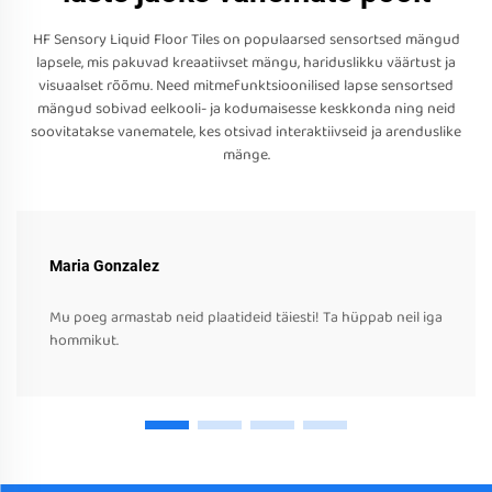
HF Sensory Liquid Floor Tiles on populaarsed sensortsed mängud
lapsele, mis pakuvad kreaatiivset mängu, hariduslikku väärtust ja
visuaalset rõõmu. Need mitmefunktsioonilised lapse sensortsed
mängud sobivad eelkooli- ja kodumaisesse keskkonda ning neid
soovitatakse vanematele, kes otsivad interaktiivseid ja arenduslike
mänge.
Maria Gonzalez
Mu poeg armastab neid plaatideid täiesti! Ta hüppab neil iga
hommikut.