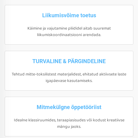
Liikumisvõime toetus
Käimine ja vajutamine pliididel aitab suuremat
liikumiskoordinaatsiooni arendada.
TURVALINE & PÄRGINDELINE
Tehtud mitte-toksilistest materjalidest, ehitatud aktiivsete laste
igapäevase kasutamiseks.
Mitmekülgne õppetööriist
Idealne klassiruumides, teraapiasisudes või kodust kreatiivse
mängu jaoks.