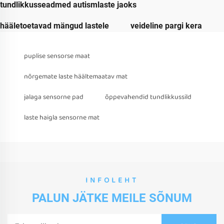
tundlikkusseadmed autismlaste jaoks
hääletoetavad mängud lastele
veideline pargi kera
puplise sensorse maat
nõrgemate laste häältemaatav mat
jalaga sensorne pad
õppevahendid tundlikkussild
laste haigla sensorne mat
INFOLEHT
PALUN JÄTKE MEILE SÕNUM