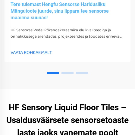
Tere tulemast Hengfu Sensorse Haridusliku
Mängutoote juurde, sinu lippara tee sensorse
maailma suunas!
HF Sensorse Vedel Põrandakeraamika elu kvaliteediga ja
õnnelikkusega arendades, projekteerides ja toodetes erinevaid
sensorsetoobe, tööriistu ja seadmeid. Need mängud, tööriistad
ja seadmed võivad mitte ainult stimuleerida nende sensorseid
VAATA ROHKAEMALT
tunneid
HF Sensory Liquid Floor Tiles –
Usaldusväärsete sensorsetoaste
laste jaoks vanemate poolt