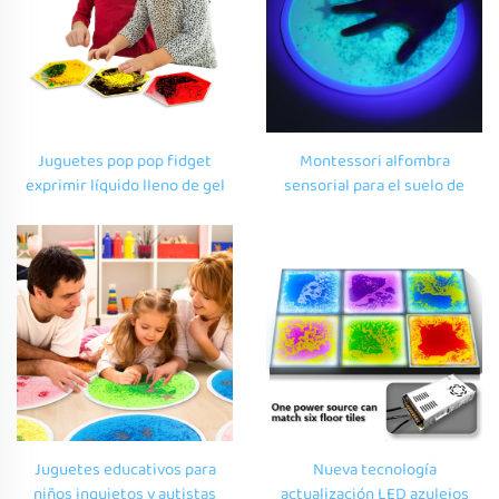
Juguetes pop pop fidget
Montessori alfombra
exprimir líquido lleno de gel
sensorial para el suelo de
sensorial juguete experiencia
juguetes educativos para
sensorial habitación juguetes
niños azulejos de suelo
sensoriales para niños con
líquidos sensoriales UV
autismo
reflectores para juguetes de
movimiento
Juguetes educativos para
Nueva tecnología
niños inquietos y autistas
actualización LED azulejos