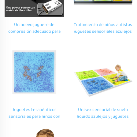
Un nuevo juguete de
Tratamiento de niños autistas
compresión adecuado para
juguetes sensoriales azulejos
niños con autismo almohadilla
líquidos luminiscentes LED
sensorial infantil LED de color
escuela jardín de infantes
cambiante azulejos de suelo
espectáculo de etapa t
luminiscente
Juguetes terapéuticos
Unisex sensorial de suelo
sensoriales para niños con
líquido azulejos y juguetes
autismo, baldosas de suelo
novedad autismo equipo
líquido, juguetes de
sensorial
rompecabezas para niños,