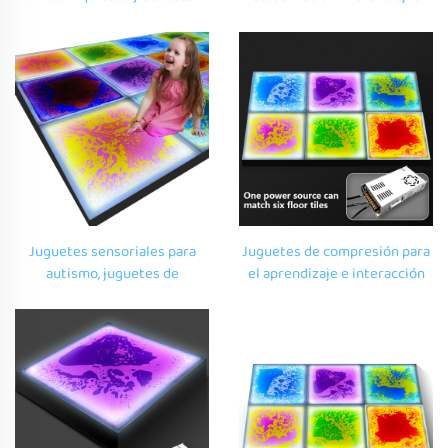
Montessori tapón de suelo
fluidos luminiscentes de
sensorial uv azulejos de suelo
suelo juguetes de
líquido sensorial reflectante
rompecabezas para niños
juguetes de compresión show
de escenario
Juguetes sensoriales para
Juguetes de compresión para
autismo, juguetes de
el aprendizaje e interacción
rompecabezas para autismo,
en niños con autismo, esteras
juguetes para el tratamiento
para niños, azulejos
del autismo, espectáculos de
luminiscentes con LED que
pasarela en etapa t, azulejos
cambian de color
de suelo líquidos de LED que
cambian de color