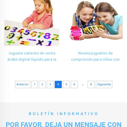
juguetes sensoriales para
niños con autismo
Juguete caliente de venta
Novela juguetes de
árabe digital líquido para la
compresión para niños con
educación infantil para niños
autismo juguetes de
autistas de 2 a 5 años
descompresión ansiosa
diseño de tubo de calamar
juguetes de goma blanda
...
Anterior
1
2
3
4
5
6
9
Siguiente
BOLETÍN INFORMATIVO
POR FAVOR, DEJA UN MENSAJE CON