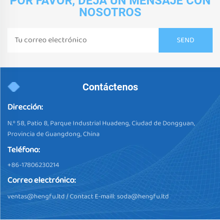
POR FAVOR, DEJA UN MENSAJE CON
NOSOTROS
Contáctenos
Dirección:
N.º 58, Patio 8, Parque Industrial Huadeng, Ciudad de Dongguan,
Provincia de Guangdong, China
Teléfono:
+86-17806230214
Correo electrónico:
ventas@hengfu.ltd
/ Contact E-maill:
soda@hengfu.ltd