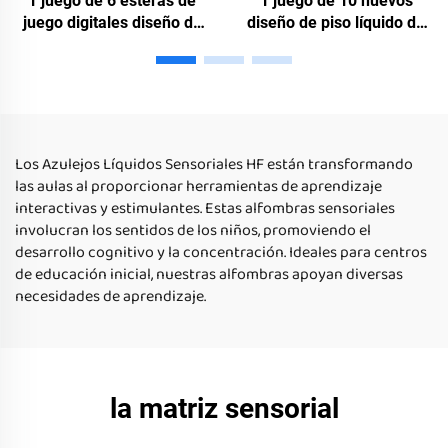
1 juego de 6 esteras de
1 juego de 10 nuevos
juego digitales diseño de
diseño de piso líquido de
piso líquido para la
alfombra de juego digital
palomita jugar juguete
para niños juguete
educativo para niños
educativo para uso en el
autistas uso en el hogar
hogar de niños autistas
Los Azulejos Líquidos Sensoriales HF están transformando
las aulas al proporcionar herramientas de aprendizaje
interactivas y estimulantes. Estas alfombras sensoriales
involucran los sentidos de los niños, promoviendo el
desarrollo cognitivo y la concentración. Ideales para centros
de educación inicial, nuestras alfombras apoyan diversas
necesidades de aprendizaje.
la matriz sensorial