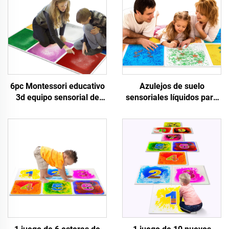
6pc Montessori educativo
Azulejos de suelo
3d equipo sensorial de
sensoriales líquidos para
autismo color juguetes de
acuarios cuadrados
PVC de baile azulejos de
adecuados para el
suelo líquido lava al aire
tratamiento de niños con
libre alfombra de juego
autismo, juguetes de
para niños
rompecabezas para niños,
juguetes de compresión