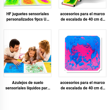
HF juguetes sensoriales
accesorios para el marco
personalizados 9pcs UV
de escalada de 40 cm de
azulejos de suelo
PVC para niños juguetes
sensoriales líquidos
de extrusión seguros
esteras sensoriales gel
confiables azulejos de
líquido sensoriales
suelo sensoriales líquidos
almohadillas para niños
para 0-14 años
autismo inquietantes
Azulejos de suelo
accesorios para el marco
sensoriales líquidos para
de escalada de 40 cm de
acuarios cuadrados
PVC para niños juguetes
adecuados para el
de extrusión seguros
tratamiento de niños con
confiables azulejos de
autismo, juguetes de
suelo sensoriales líquidos