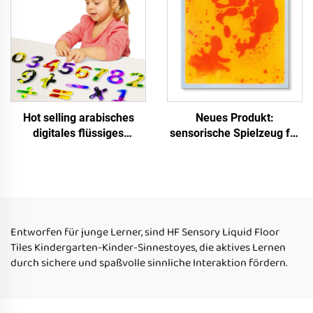
Hot selling arabisches
Neues Produkt:
digitales flüssiges
sensorische Spielzeug für
Quetschspielzeug für
Kinder mit Autismus,
Frühkindheitsbildung für
Puzzlespielzeug für
autistische Kinder im Alter
Kinder, leuchtende
von 2 bis 5 Jahren
quadratische
Flüssigfußbodenfliesen
Entworfen für junge Lerner, sind HF Sensory Liquid Floor
Tiles Kindergarten-Kinder-Sinnestoyes, die aktives Lernen
durch sichere und spaßvolle sinnliche Interaktion fördern.