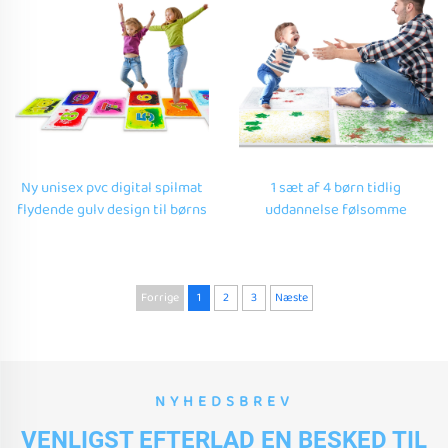
Ny unisex pvc digital spilmat
1 sæt af 4 børn tidlig
flydende gulv design til børns
uddannelse følsomme
vandleg undervisningslegetøj
flydende gel gulv fliser
til autistiske børn
sensoriske værelse autistiske
hjemmebrug
børns legetøj
Forrige
1
2
3
Næste
NYHEDSBREV
VENLIGST EFTERLAD EN BESKED TIL