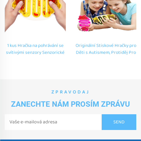
1 kus Hračka na pohrávání se
Originální Stiskové Hračky pro
svítivými senzory Senzorické
Děti s Autismem, Protiděj Pro
tašky s fazolemi Vzdělávací
Anxietu, Tužkový Design,
přizpůsobitelné kapalné
Měkké Gumiakové Hračky
měkké hračky pro autismus
ZPRAVODAJ
ZANECHTE NÁM PROSÍM ZPRÁVU