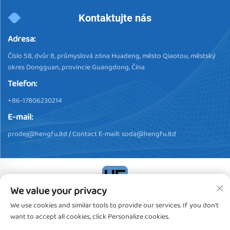
Kontaktujte nás
Adresa:
Číslo 58, dvůr 8, průmyslová zóna Huadeng, město Qiaotou, městský
okres Dongguan, provincie Guangdong, Čína
Telefon:
+86-17806230214
E-mail:
prodej@hengfu.ltd
/ Contact E-maill:
soda@hengfu.ltd
We value your privacy
Všechna práva vyhrazena, Dongguan Hengfu Plastic Products Co.,
We use cookies and similar tools to provide our services. If you don't
Ltd. Copyright © 2024
Ochrana soukromí
want to accept all cookies, click Personalize cookies.