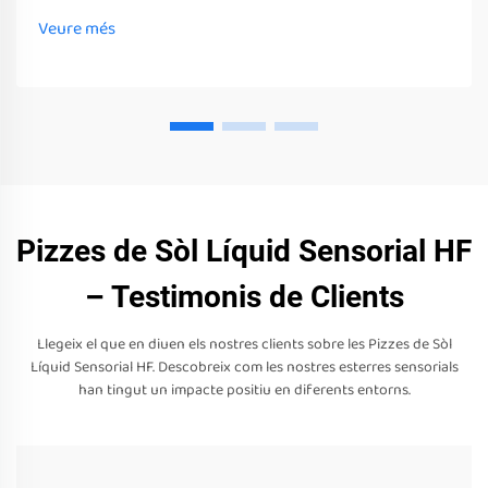
equips poden estimular els seus sentits
Veure més
Pizzes de Sòl Líquid Sensorial HF
– Testimonis de Clients
Llegeix el que en diuen els nostres clients sobre les Pizzes de Sòl
Líquid Sensorial HF. Descobreix com les nostres esterres sensorials
han tingut un impacte positiu en diferents entorns.