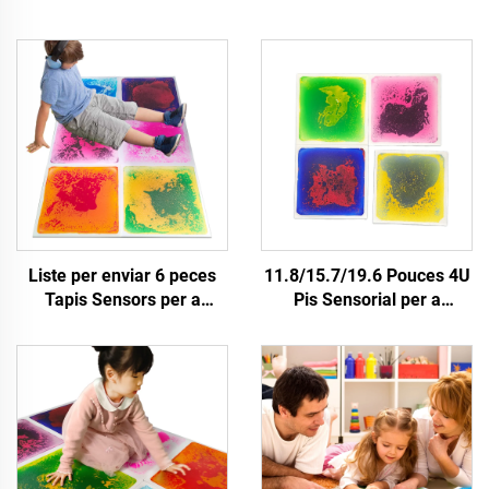
Liste per enviar 6 peces
11.8/15.7/19.6 Pouces 4U
Tapis Sensors per a
Pis Sensorial per a
Juguetes Educatius
Preschool, Guarderia, Mat
Montessori per a Nens
Sensorial per a Nens,
Rellevament d'Anxietat
Conjunt de Teules de Pis
Tiles Sensors Líquids
Líquid Antideslissant