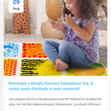
09
Aug
Benvingut a Hengfu Sensory Educational Toy, la
vostra porta d'entrada al món sensorial!
Les plagues de terra líquida sensorials HF milloren la qualitat de
vida i la felicitat desenvolupant, dissenyant i produint diferents
juguetes, eines i equips sensorials. Aquests juguetes, eines i