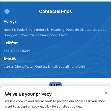
Contacteu-nos
Adreça:
Num. 58, Patio 8, Parc Industrial Huadeng, Poble de Qiaotou, Ciutat de
Dongguan, Província de Guangdong, China
Telèfon:
+86-17806230214
E-mail:
ventes@hengfu.ltd
/ Contact E-maill:
soda@hengfu.ltd
We value your privacy
Drets d'autor © 2024, Dongguan Hengfu Plastic Products Co., Ltd.
We use cookies and similar tools to provide our services. If you don't
Tots els drets reservats
Política de privacitat
want to accept all cookies, click Personalize cookies.