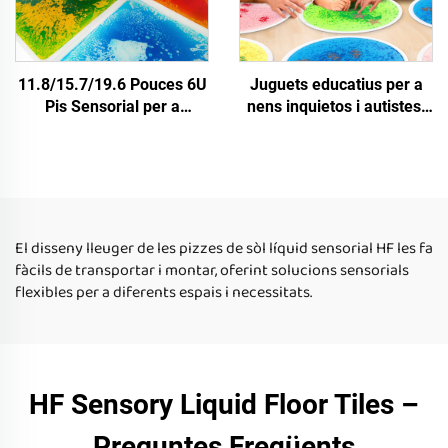
11.8/15.7/19.6 Pouces 6U
Juguets educatius per a
Pis Sensorial per a
nens inquietos i autistes,
Preschool, Guarderia, Mat
targetes de soler sensorial
Sensorial per a Nens,
Montessori, targetes de
Conjunt de Teules de Pis
soler líquid reflectant UV
Líquid Antideslissant
El disseny lleuger de les pizzes de sòl líquid sensorial HF les fa
fàcils de transportar i montar, oferint solucions sensorials
flexibles per a diferents espais i necessitats.
HF Sensory Liquid Floor Tiles –
Preguntes Freqüents