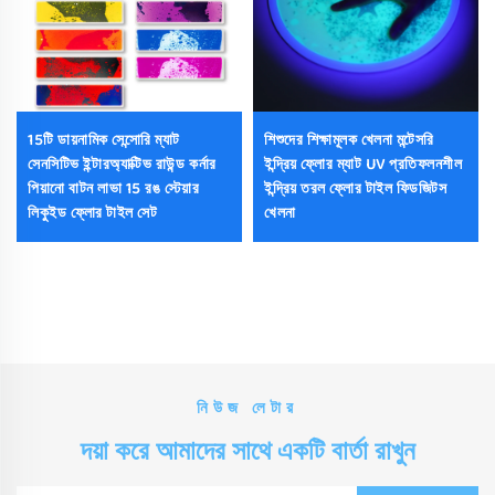
15টি ডায়নামিক সেন্সোরি ম্যাট
শিশুদের শিক্ষামূলক খেলনা মন্টেসরি
সেনসিটিভ ইন্টারঅ্যাক্টিভ রাউন্ড কর্নার
ইন্দ্রিয় ফ্লোর ম্যাট UV প্রতিফলনশীল
পিয়ানো বাটন লাভা 15 রঙ স্টেয়ার
ইন্দ্রিয় তরল ফ্লোর টাইল ফিডজিটস
লিকুইড ফ্লোর টাইল সেট
খেলনা
নিউজ লেটার
দয়া করে আমাদের সাথে একটি বার্তা রাখুন