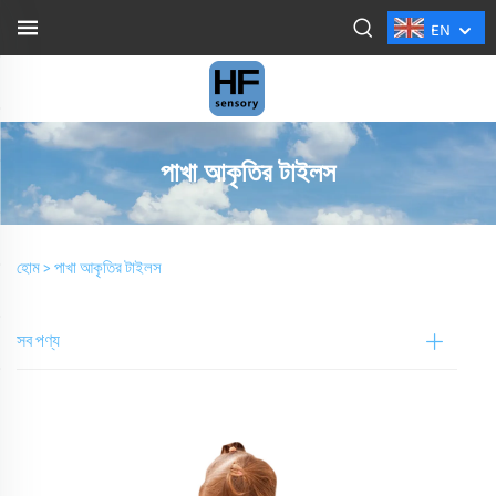
EN
পাখা আকৃতির টাইলস
হোম >
পাখা আকৃতির টাইলস
সব পণ্য