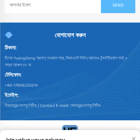
যোগাযোগ করুন
ঠিকানা:
চীনের গuangdong প্রদেশ, দংগুয়ান শহর, কিয়াওতৌ টাউন, হুয়াডেঙ ইন্ডাস্ট্রিয়াল পার্ক, ৮
নম্বর আঞ্চল ৫৮ নং
টেলিফোন:
+86-17806230214
ইমেইল:
বিক্রয়@হেনগফু.লিটিড
/ Contact E-maill:
সোডা@হেনগফু.লিটিড