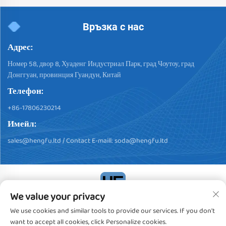
Връзка с нас
Адрес:
Номер 58, двор 8, Хуаденг Индустриал Парк, град Чоутоу, град
Донггуан, провинция Гуандун, Китай
Телефон:
+86-17806230214
Имейл:
sales@hengfu.ltd
/ Contact E-maill:
soda@hengfu.ltd
We value your privacy
Авторски права © 2024, Dongguan Hengfu Plastic Products Co.,
We use cookies and similar tools to provide our services. If you don't
Ltd. Всички права запазени
Политика за поверителност
want to accept all cookies, click Personalize cookies.