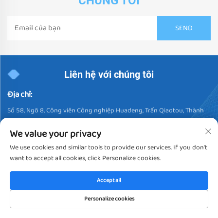
CHÚNG TÔI
Liên hệ với chúng tôi
Địa chỉ:
Số 58, Ngõ 8, Công viên Công nghiệp Huadeng, Trấn Qiaotou, Thành
phố Dongguan, Tỉnh Quảng Đông, Trung Quốc
We value your privacy
Điện thoại:
We use cookies and similar tools to provide our services. If you don't
+86-17806230214
want to accept all cookies, click Personalize cookies.
Email:
Accept all
bán hà
ng@hengfu.ltd
/ Contact E-maill:
soda@hengfu.ltd
Personalize cookies
TRANG CHỦ
SẢN PHẨM
EMAIL
ĐIỆN THOẠI