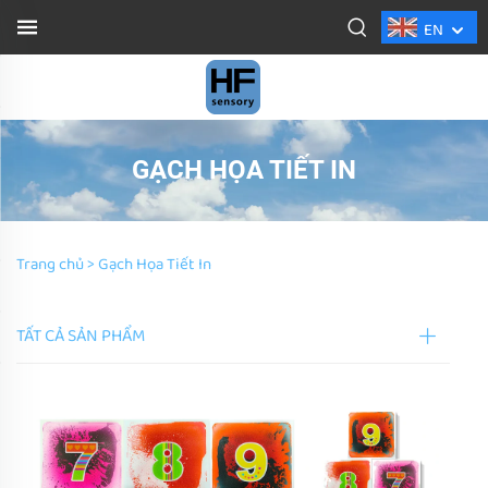
EN
GẠCH HỌA TIẾT IN
Trang chủ >
Gạch Họa Tiết In
TẤT CẢ SẢN PHẨM