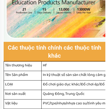
Các thuộc tính chính các thuộc tính
khác
Tên thương hiệu
Hf
Tên Sản phẩm
In kỹ thuật số sàn sàn chất lỏng cảm giá
LOẠI
Đồ chơi giáo dục khác/Đồ chơi ép/Đồ ch
Nơi sản xuất
Quảng Đông, Trung Quốc
Vật liệu
PVC/tpe/nhựa/nhựa cao su/tình yêu môi