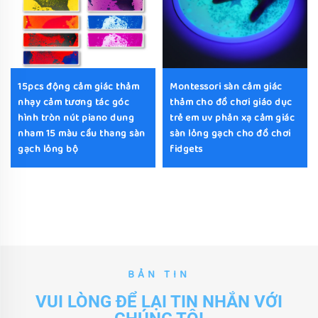
15pcs động cảm giác thảm
Montessori sàn cảm giác
nhạy cảm tương tác góc
thảm cho đồ chơi giáo dục
hình tròn nút piano dung
trẻ em uv phản xạ cảm giác
nham 15 màu cầu thang sàn
sàn lỏng gạch cho đồ chơi
gạch lỏng bộ
fidgets
BẢN TIN
VUI LÒNG ĐỂ LẠI TIN NHẮN VỚI