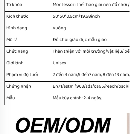
Từ khóa
Montessori thể thao giải nén đồ chơi / 
Kích thước
50*50*0.6cm/19.68inch
Hình dạng
Vuông
Mô tả
Đồ chơi giáo dục mẫu giáo
Chức năng
Thân thiện với môi trường/vật liệu/ bền
Giới tính
Unisex
Phạm vi độ tuổi
2 đến 4 năm,5 đến7 năm, 8 đến 13 năm, 
Chứng nhận
En71/astm f963/sds/ca65/reach/bscl/is
Mẫu
Mẫu tùy chỉnh: 2-4 ngày.