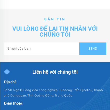
BẢN TIN
VUI LÒNG ĐỂ LẠI TIN NHẮN VỚI
CHÚNG TÔI
Liên hệ với chúng tôi
Địa chỉ:
Số 58, Ngõ 8, Công viên Công nghiệp Huadeng, Trấn Qiaotou, Thành
phố Dongguan, Tỉnh Quảng Đông, Trung Quốc
Điện thoại: