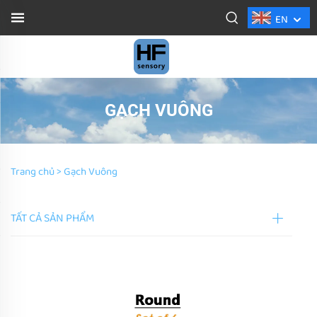
EN
GẠCH VUÔNG
Trang chủ >
Gạch Vuông
TẤT CẢ SẢN PHẨM