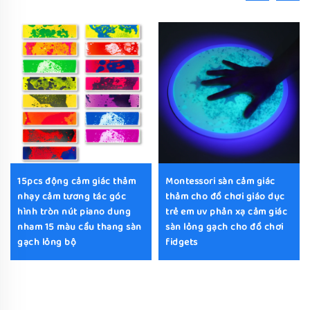
15pcs động cảm giác thảm
Montessori sàn cảm giác
nhạy cảm tương tác góc
thảm cho đồ chơi giáo dục
hình tròn nút piano dung
trẻ em uv phản xạ cảm giác
nham 15 màu cầu thang sàn
sàn lỏng gạch cho đồ chơi
gạch lỏng bộ
fidgets