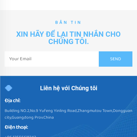
BẢN TIN
XIN HÃY ĐỂ LẠI TIN NHẮN CHO
CHÚNG TÔI.
Liên hệ với Chúng tôi
Địa chỉ:
Building NO.2,No.9 Yufeng Yinling Road,Zhangmutou Town,Dongguan
city,Guangdong Prov.China
Điện thoại: