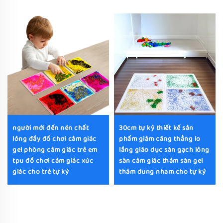
người mới đến nén chất
30cm tự kỷ thiết kế sản
lỏng đầy đồ chơi cảm giác
phẩm giảm căng thẳng lo
gel phòng cảm giác trẻ em
lắng giáo dục sàn gạch lỏng
tpu đồ chơi cảm giác xúc
sàn cảm giác thảm sàn gel
giác cho trẻ tự kỷ
thảm dung nham cho tự kỷ