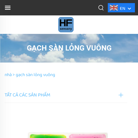
EN
GẠCH SÀN LỎNG VUÔNG
nhà >
gạch sàn lỏng vuông
TẤT CẢ CÁC SẢN PHẨM