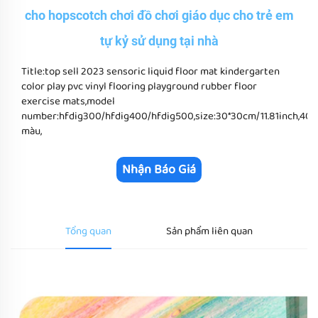
cho hopscotch chơi đồ chơi giáo dục cho trẻ em
tự kỷ sử dụng tại nhà
Title:top sell 2023 sensoric liquid floor mat kindergarten
color play pvc vinyl flooring playground rubber floor
exercise mats,model
number:hfdig300/hfdig400/hfdig500,size:30*30cm/11.81inch,40*
màu,
Nhận Báo Giá
Tổng quan
Sản phẩm liên quan