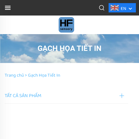
EN
GẠCH HỌA TIẾT IN
Trang chủ >
Gạch Họa Tiết In
TẤT CẢ SẢN PHẨM