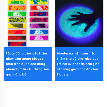
15pcs động cảm giác thảm
Montessori sàn cảm giác
nhạy cảm tương tác góc
thảm cho đồ chơi giáo dục
hình tròn nút piano dung
trẻ em uv phản xạ cảm giác
nham 15 màu cầu thang sàn
sàn lỏng gạch cho đồ chơi
gạch lỏng bộ
fidgets