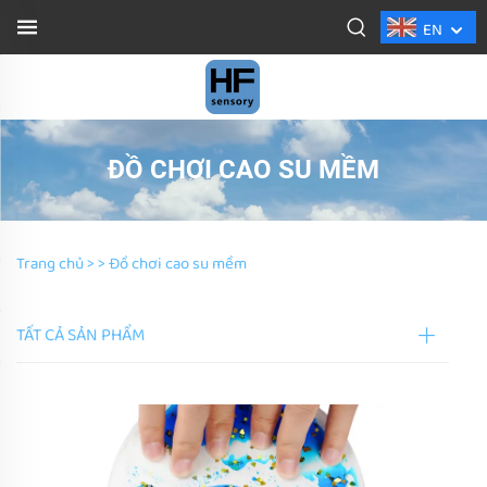
EN
ĐỒ CHƠI CAO SU MỀM
Trang chủ >
>
Đồ chơi cao su mềm
TẤT CẢ SẢN PHẨM