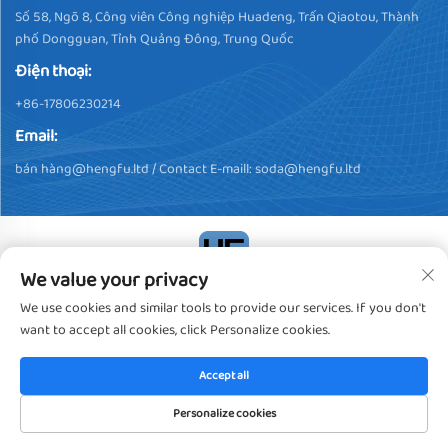
Số 58, Ngõ 8, Công viên Công nghiệp Huadeng, Trấn Qiaotou, Thành
phố Dongguan, Tỉnh Quảng Đông, Trung Quốc
Điện thoại:
+86-17806230214
Email:
bán hà
ng@hengfu.ltd
/ Contact E-maill:
soda@hengfu.ltd
We value your privacy
Bản quyền © 2024, Dongguan Hengfu Plastic Products Co., Ltd.
We use cookies and similar tools to provide our services. If you don't
Tất cả các quyền được bảo lưu
Chính sách bảo mật
want to accept all cookies, click Personalize cookies.
Accept all
Personalize cookies
TRANG CHỦ
SẢN PHẨM
EMAIL
ĐIỆN THOẠI