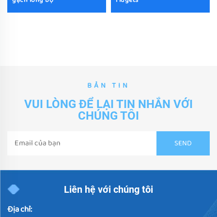
gạch lỏng bộ
fidgets
BẢN TIN
VUI LÒNG ĐỂ LẠI TIN NHẮN VỚI
CHÚNG TÔI
Liên hệ với chúng tôi
Địa chỉ: