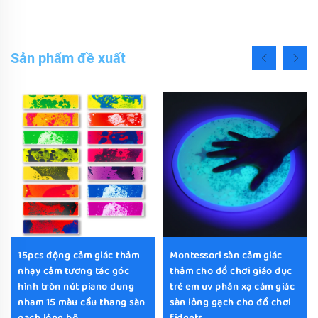
Sản phẩm đề xuất
15pcs động cảm giác thảm
Montessori sàn cảm giác
nhạy cảm tương tác góc
thảm cho đồ chơi giáo dục
hình tròn nút piano dung
trẻ em uv phản xạ cảm giác
nham 15 màu cầu thang sàn
sàn lỏng gạch cho đồ chơi