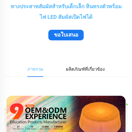
ทางประสาทสัมผัสสำหรับเด็กเล็ก หินทรงตัวพร้อม
ไฟ LED สัมผัสเปิดไฟได้
ขอใบเสนอ
ราคา
ภาพรวม
ผลิตภัณฑ์ที่เกี่ยวข้อง