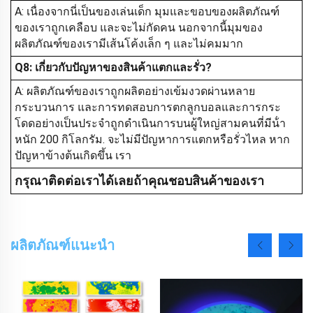
A: เนื่องจากนี่เป็นของเล่นเด็ก มุมและขอบของผลิตภัณฑ์
ของเราถูกเคลือบ และจะไม่กัดคน นอกจากนี้มุมของ
ผลิตภัณฑ์ของเรามีเส้นโค้งเล็ก ๆ และไม่คมมาก
Q8: เกี่ยวกับปัญหาของสินค้าแตกและรั่ว?
A: ผลิตภัณฑ์ของเราถูกผลิตอย่างเข้มงวดผ่านหลาย
กระบวนการ และการทดสอบการตกลูกบอลและการกระ
โดดอย่างเป็นประจําถูกดําเนินการบนผู้ใหญ่สามคนที่มีน้ํา
หนัก 200 กิโลกรัม. จะไม่มีปัญหาการแตกหรือรั่วไหล หาก
ปัญหาข้างต้นเกิดขึ้น เรา
กรุณาติดต่อเราได้เลยถ้าคุณชอบสินค้าของเรา
ผลิตภัณฑ์แนะนำ