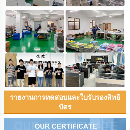
รายงานการทดสอบและใบรับรองสิทธิ
บัตร