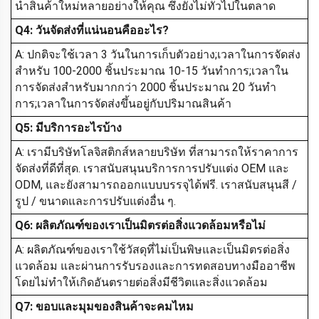
นําสินค้าใหม่หลายอย่างให้คุณ ซึ่งยังไม่ทั่วไปในตลาด
Q4: วันจัดส่งที่แน่นอนคืออะไร?
A: ปกติจะใช้เวลา 3 วันในการเก็บตัวอย่าง;เวลาในการจัดส่ง
สําหรับ 100-2000 ชิ้นประมาณ 10-15 วันทําการ;เวลาใน
การจัดส่งสําหรับมากกว่า 2000 ชิ้นประมาณ 20 วันทํา
การ;เวลาในการจัดส่งขึ้นอยู่กับปริมาณสินค้า
Q5: มีบริการอะไรบ้าง
A: เรามีบริษัทโลจิสติกส์หลายบริษัท ที่สามารถให้ราคาการ
จัดส่งที่ดีที่สุด. เราสนับสนุนบริการการปรับแต่ง OEM และ
ODM, และยังสามารถออกแบบบรรจุได้ฟรี. เราสนับสนุนสี /
รูป / ขนาดและการปรับแต่งอื่น ๆ.
Q6: ผลิตภัณฑ์ของเราเป็นมิตรต่อสิ่งแวดล้อมหรือไม่
A: ผลิตภัณฑ์ของเราใช้วัสดุที่ไม่เป็นพิษและเป็นมิตรต่อสิ่ง
แวดล้อม และผ่านการรับรองและการทดสอบทางมืออาชีพ
โดยไม่ทําให้เกิดอันตรายต่อสิ่งมีชีวิตและสิ่งแวดล้อม
Q7: ขอบและมุมของสินค้าจะคมไหม