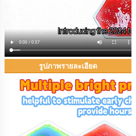
รูปภาพรายละเอียด