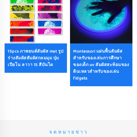
15pcs ภาพยนต์สัมผัส mat รูป
Montessori แผ่นพื้นสัมผัส
ร่างสัมผัสสัมผัสกลมมุม ปุ่ม
สําหรับของเล่นการศึกษา
เปียโน ลาวา 15 สีบันได
ของเด็ก uv สัมผัสสะท้อนของ
ดินเหลวสําหรับของเล่น
fidgets
จดหมายข่าว