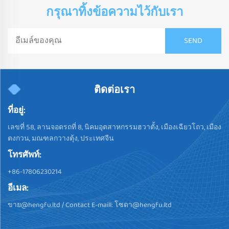
กรุณาทิ้งข้อความไว้กับเรา
ติดต่อเรา
ที่อยู่:
เลขที่ 58, ลานจอดรถที่ 8, นิคมอุตสาหกรรมฮวาตั้ง, เมืองเฉียวโถว, เมือง
ตงกวน, มณฑลกวางตุ้ง, ประเทศจีน
โทรศัพท์:
+86-17806230214
อีเมล:
ขาย@hengfu.ltd
/ Contact E-maill:
โซดา@hengfu.ltd