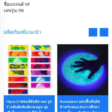
ชื่อแบรนด์: hf
เลขรุ่น: 119
ผลิตภัณฑ์แนะนำ
15pcs ภาพยนต์สัมผัส mat รูป
Montessori แผ่นพื้นสัมผัส
ร่างสัมผัสสัมผัสกลมมุม ปุ่ม
สําหรับของเล่นการศึกษา