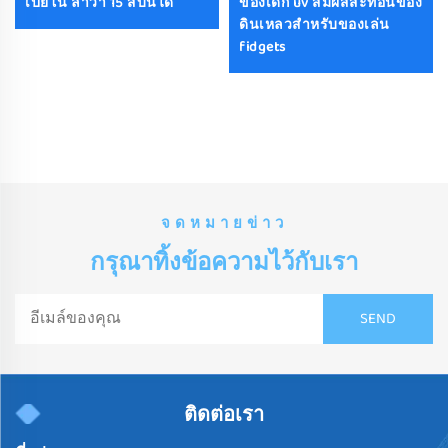
เปียโน ลาวา 15 สีบันได
ของเด็ก uv สัมผัสสะท้อนของ
ดินเหลวสําหรับของเล่น
fidgets
จดหมายข่าว
กรุณาทิ้งข้อความไว้กับเรา
ติดต่อเรา