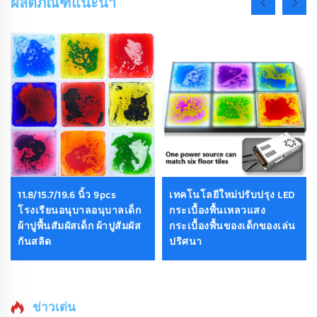
ผลิตภัณฑ์แนะนำ
11.8/15.7/19.6 นิ้ว 9pcs
เทคโนโลยีใหม่ปรับปรุง LED
โรงเรียนอนุบาลอนุบาลเด็ก
กระเบื้องพื้นเหลวแสง
ผ้าปูพื้นสัมผัสเด็ก ผ้าปูสัมผัส
กระเบื้องพื้นของเด็กของเล่น
กันสลิด
ปริศนา
ข่าวเด่น