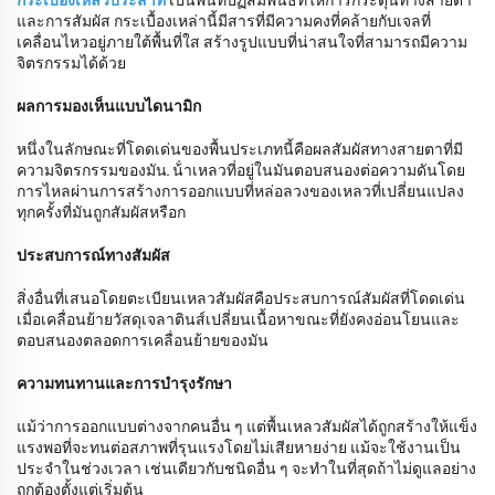
กระเบื้องเหลวประสาท
เป็นพื้นที่ปฏิสัมพันธ์ที่ให้การกระตุ้นทางสายตา
และการสัมผัส กระเบื้องเหล่านี้มีสารที่มีความคงที่คล้ายกับเจลที่
เคลื่อนไหวอยู่ภายใต้พื้นที่ใส สร้างรูปแบบที่น่าสนใจที่สามารถมีความ
จิตรกรรมได้ด้วย
ผลการมองเห็นแบบไดนามิก
หนึ่งในลักษณะที่โดดเด่นของพื้นประเภทนี้คือผลสัมผัสทางสายตาที่มี
ความจิตรกรรมของมัน. น้ําเหลวที่อยู่ในมันตอบสนองต่อความดันโดย
การไหลผ่านการสร้างการออกแบบที่หล่อลวงของเหลวที่เปลี่ยนแปลง
ทุกครั้งที่มันถูกสัมผัสหรือก
ประสบการณ์ทางสัมผัส
สิ่งอื่นที่เสนอโดยตะเบียนเหลวสัมผัสคือประสบการณ์สัมผัสที่โดดเด่น
เมื่อเคลื่อนย้ายวัสดุเจลาตินส์เปลี่ยนเนื้อหาขณะที่ยังคงอ่อนโยนและ
ตอบสนองตลอดการเคลื่อนย้ายของมัน
ความทนทานและการบำรุงรักษา
แม้ว่าการออกแบบต่างจากคนอื่น ๆ แต่พื้นเหลวสัมผัสได้ถูกสร้างให้แข็ง
แรงพอที่จะทนต่อสภาพที่รุนแรงโดยไม่เสียหายง่าย แม้จะใช้งานเป็น
ประจําในช่วงเวลา เช่นเดียวกับชนิดอื่น ๆ จะทําในที่สุดถ้าไม่ดูแลอย่าง
ถูกต้องตั้งแต่เริ่มต้น