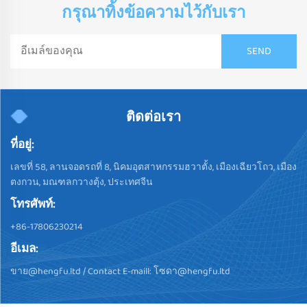
กรุณาทิ้งข้อความไว้กับเรา
ติดต่อเรา
ที่อยู่:
เลขที่ 58, ลานจอดรถที่ 8, นิคมอุตสาหกรรมฮวาตั้ง, เมืองเฉียวโถว, เมือง
ตงกวน, มณฑลกวางตุ้ง, ประเทศจีน
โทรศัพท์:
+86-17806230214
อีเมล:
ขาย@hengfu.ltd
/ Contact E-maill:
โซดา@hengfu.ltd