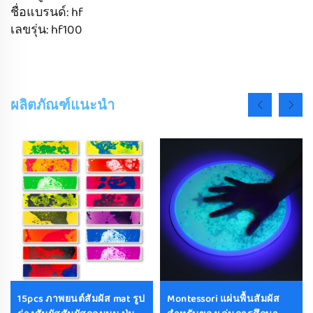
ชื่อแบรนด์: hf
เลขรุ่น: hf100
ผลิตภัณฑ์แนะนำ
15pcs ภาพยนต์สัมผัส mat รูป
Montessori แผ่นพื้นสัมผัส