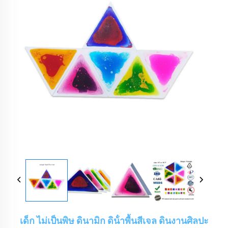
เด็ก ไม่เป็นพิษ ดินามิก ดิน้ําพื้นสีเจล ดินงานศิลปะ