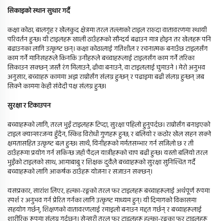
सिकाइको स्थान सुधार गर्दै
कक्षा कोठा, बालगृह र खेलकुद क्षेत्रमा तरल तल्लाको टाइल राख्दा वातावरणमा स्थायी
परिवर्तन हुन्छ। यी टाइलहरू खाली ठाउँहरूको सौन्दर्य बढाउन मात्र होइन तर खेलहरू पनि
बढाउनका लागि उत्कृष्ट छन्। कक्षा कोठालाई गतिशील र रचनात्मक बनाउँछ टाइलसँग
काम गर्ने मानिसहरुले किनकि उनीहरुले बच्चाहरुलाई टाइलसँग काम गर्ने तरिका
सिकाउन सक्छन् जस्तै रंग मिलाउने, ढाँचा बनाउने, वा टाइललाई घुमाउने । मेरो अनुभव
अनुसार, बच्चाहरु काममा अझ राम्रोसँग संलग्न हुन्छन् र पढाइमा बढी संलग्न हुन्छन् जब
सिक्ने काममा केही संवेदी पक्ष संलग्न हुन्छ।
सुरक्षा र टिकाउपन
बच्चाहरूको लागि, तरल भुइँ टाइलहरू टिप्दा, सुरक्षा पहिलो हुनुपर्दछ। राम्रोसँग बनाइएको
टाइल क्यान्सरजन्य हुँदैन, स्किड विरोधी गुणहरू हुन्छ, र बलियो र कठोर खेल सहन सक्ने
क्षमतासहित उत्कृष्ट बल हुन्छ। साथै, यिनीहरूको मर्मतसम्भार गर्न सजिलो छ र ती
ठाउँहरूमा प्रयोग गर्न सकिन्छ जहाँ पैदल यात्रीहरूको चाप बढी हुन्छ। यस्तो बलियो तरल
भुइँको टाइलको साथ, आमाबाबु र शिक्षक दुवैले बच्चाहरूको सुरक्षा सुनिश्चित गर्दै
बच्चाहरूको लागि आकर्षक ठाउँहरू योजना र सजाउन सक्छन्।
यसप्रकार, सारांश लिएर, हल्का-रङ्गको तरल फर टाइलहरू बच्चाहरूलाई अर्थपूर्ण रुपमा
स्पर्श र अनुभव गर्न प्रेरित गर्नका लागि उत्कृष्ट माध्यम हुन्। यी दिमागको विकासमा
सहयोग गर्छन्, शिक्षणको वातावरणलाई रमाइलो बनाउन मद्दत गर्छन् र बच्चाहरूलाई
शारीरिक रूपमा संलग्न गर्दछन्। सेन्सरी तरल फर टाइलहरू हल्का-रङ्गका फर टाइलहरू