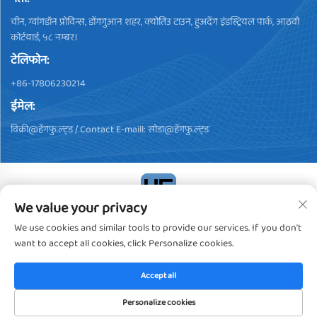
चीन, ग्वांगडॉन प्रोविन्स, डोंगगुआन शहर, क्योतिउ टाउन, हुअदेंग इंडस्ट्रियल पार्क, आठवाँ
कोर्टयार्ड, ५८ नम्बर।
टेलिफोन:
+86-17806230214
ईमेल:
विक्री@हेंगफु.ल्ट्ड
/ Contact E-maill:
सोडा@हेंगफु.ल्ट्ड
We value your privacy
कॉपीराइट © 2024, डोंगग्वान हेंगफू प्लास्टिक प्रोडक्ट्स को., ल्ट्ड. सबai
We use cookies and similar tools to provide our services. If you don't
अधिकार सुरक्षित
गोपनीयता नीति
want to accept all cookies, click Personalize cookies.
Accept all
Personalize cookies