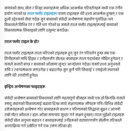
समयको साथ, खेल र शिक्षा स्थानहरूमा अधिक आकर्षक परिवर्तनहरू मध्ये एक रंगीन
प्रयोग भएको छ
तरल फ्लोर टाइलहरू।
यस्ता टाइलहरू धेरै दृश्य आकर्षक हुन्छन् र एक
ठूलो उद्देश्यको सेवा गर्दछ जुन बच्चाको संवेदी अन्वेषणमा सहयोग पुर्याउँछ। थप
विकासले विभिन्न रंग र गति थप गरेको छ जसले तरल फ्लोर टाइलहरूलाई बच्चाको
विकासात्मक सिकाइको लागि उत्कृष्ट बनाउँछ।
तरल फ्लोर टाइल के हो?
तरल फ्लोर टाइलहरू तरल भरिएको टाइलहरू हुन् जुन रंग परिवर्तन हुन्छ जब एक
तिनीहरूको माथि हिंड्छ र उनीहरूसँग खेल्छ। बच्चाहरू तरल पदार्थबाट मोहित हुनेछन् र
यसले कसरी बग्छ र बच्चाको आँखामा सुन्दर आन्दोलन गर्दछ। यस्तो दृश्य अनुभवले
रुचि र रचनात्मकता जगाउनेछ र बढाउनेछ जुन कुनै पनि सिकाई र रमाईलो स्थानको
लागि धेरै उपयोगी हुनेछ।
इन्द्रिय अन्वेषणका फाइदाहरू
संवेदी अन्वेषण बच्चाको विकासको लागि महत्वपूर्ण चीजहरू मध्ये एक हो किनकि यसले
स्नायु जडानको विकासलाई बढावा दिन्छ साथै संज्ञानात्मक सीपहरू पनि। विभिन्न संवेदी
उत्तेजनाहरूको अन्वेषण गरेर बच्चाहरूले कारण र परिणामको सिद्धान्त बुझ्न र आफ्नो
राम्रो मोटर कौशल र हात-आँखा समन्वय सुधार गर्न सक्षम हुन्छन्। तरल भुइँको टाइलहरू
संवेदी खेल अनुभव बढाउन र बच्चाहरूलाई उनीहरूको वातावरणसँग खेलौना तरिकाले
अन्तरक्रिया गर्न उत्प्रेरित गर्न एक उत्तम तरिका हो।