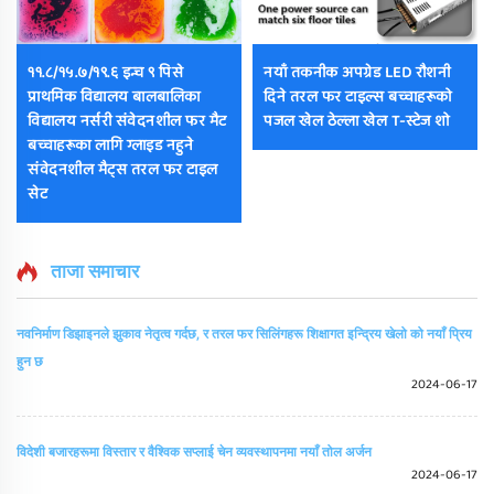
११.८/१५.७/१९.६ इन्च ९ पिसे
नयाँ तकनीक अपग्रेड LED रौशनी
प्राथमिक विद्यालय बालबालिका
दिने तरल फर टाइल्स बच्चाहरूको
विद्यालय नर्सरी संवेदनशील फर मैट
पजल खेल ठेल्ला खेल T-स्टेज शो
बच्चाहरूका लागि ग्लाइड नहुने
संवेदनशील मैट्स तरल फर टाइल
सेट
ताजा समाचार
नवनिर्माण डिझाइनले झुकाव नेतृत्व गर्दछ, र तरल फर सिलिंगहरू शिक्षागत इन्द्रिय खेलो को नयाँ प्रिय
हुन छ
2024-06-17
विदेशी बजारहरूमा विस्तार र वैश्विक सप्लाई चेन व्यवस्थापनमा नयाँ तोल अर्जन
2024-06-17