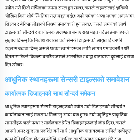
लाभहरू मध्ये एक हो। नियमित राखरखाव सामान्यतया हल्का साबुन र पानीको
प्रयोग गरी छिटो मप्पिङको रूपमा सरल हुन सक्छ, जसले टाइल्सलाई क्षतिको
जोखिम बिना शीर्ष स्थितिमा राख्न मद्दत गर्दछ। बढी जमेको धब्बा भएको अवस्थामा,
सिरका र बेकिङ सोडाको मिश्रण प्रभावकारी हुन सक्छ, जसले समयको साथै
टाइल्सको सौन्दर्य र कार्यात्मक अखण्डता बनाए राख्न मद्दत गर्दछ। प्रमाणहरूले
सुझाव दिन्छन् कि निर्बाध राखरखावले सेन्सरी टाइल्सको आयुलाई काफी
हदसम्म बढावा दिन्छ, जसले घरका स्वामीहरूका लागि लागत प्रभावकारी र धेरै
दिनसम्म टिक्ने विकल्प बनाउँछ जसले आन्तरिक र बाह्य वातावरण दुवैलाई बढावा
दिन खोज्छ।
आधुनिक स्थानहरूमा सेन्सरी टाइल्सको समावेशन
कार्यात्मक डिजाइनको साथ सौन्दर्य समेकन
आधुनिक स्थानहरूमा सेन्सरी टाइलहरूको प्रयोग गर्दा डिजाइनको सौन्दर्य र
कार्यात्मकतालाई एकसाथ मिलाउनु आवश्यक हुन्छ। नयाँ प्रवृत्तिहरू प्राकृतिक
सामग्रीहरू जस्तै पत्थर र मार्बलबाट प्रेरित डिजाइनहरूलाई जोड दिन्छ, जसले
आफ्नो अमर सुन्दरता प्रदर्शित गर्ने साथै आधुनिक वातावरणमा सजिलै एकीकृत
हुन्छ। ऐतिहासिक होटलहरूदेखि आधुनिक कार्यालयहरूसम्मका धेरै ठूला