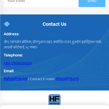
Contact Us
Address:
चीन, ग्वांगडॉन प्रोविन्स, डोंगगुआन शहर, क्योतिउ टाउन, हुअदेंग इंडस्ट्रियल पार्क,
आठवाँ कोर्टयार्ड, ५८ नम्बर।
Telephone:
+86-17806230214
Email:
विक्री@हेंगफु.ल्ट्ड
/ Contact E-maill:
सोडा@हेंगफु.ल्ट्ड