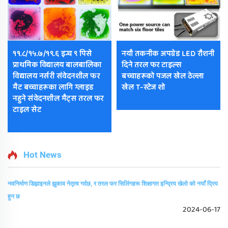
११.८/१५.७/१९.६ इन्च ९ पिसे
नयाँ तकनीक अपग्रेड LED रौशनी
प्राथमिक विद्यालय बालबालिका
दिने तरल फर टाइल्स
विद्यालय नर्सरी संवेदनशील फर
बच्चाहरूको पजल खेल ठेल्ला
मैट बच्चाहरूका लागि ग्लाइड
खेल T-स्टेज शो
नहुने संवेदनशील मैट्स तरल फर
टाइल सेट
Hot News
नवनिर्माण डिझाइनले झुकाव नेतृत्व गर्दछ, र तरल फर सिलिंगहरू शिक्षागत इन्द्रिय खेलो को नयाँ प्रिय
हुन छ
2024-06-17