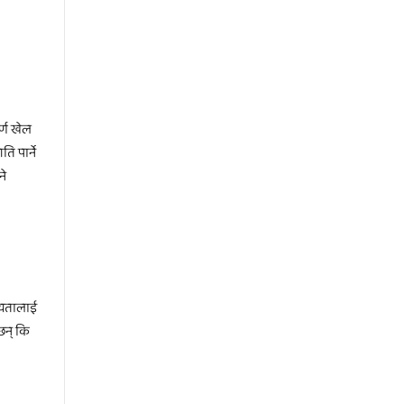
र्ण खेल
ि पार्ने
ने
न्यतालाई
छन् कि