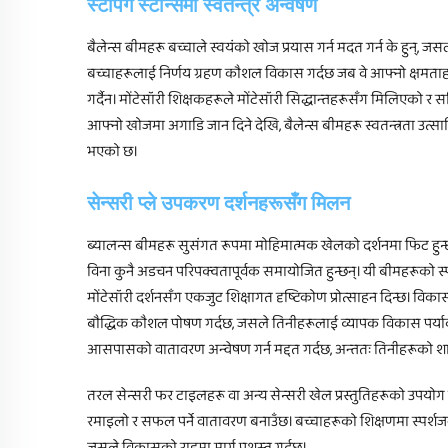
स्टेपिंग स्टोन्समा स्वतन्त्र अन्वेषण
बैलेन्स बीमहरू बच्चाले स्वयंको खोज प्रयास गर्न मदत गर्न के हुन्, 
बच्चाहरूलाई निर्णय ग्रहण कौशल विकास गर्दछ जब वे आफ्नो क्षमताहरू
गर्दैन। मोंटेसॉरी शिक्षकहरूले मोंटेसॉरी सिद्धान्तहरूसँग मिलिएको र सक
आफ्नो खोजमा अगाडि जान दिने देखि, बैलेन्स बीमहरू स्वतन्त्रता उत
भएको छ।
सेन्सरी प्ले उपकरण दर्शनहरूसँग मिलन
ब्यालन्स बीमहरू सुसंगत रूपमा मोहिमात्मक खेलको दर्शनमा फिट हुन्छन
विना कुनै अडचन परिपक्वतापूर्वक समायोजित हुन्छन्। यी बीमहरूको 
मोंटेसॉरी दर्शनसँग एकजुट शिक्षागत दृष्टिकोण प्रोत्साहन दिन्छ। विक
बौद्धिक कौशल पोषण गर्दछ, जसले तिनीहरूलाई व्यापक विकास पर्यावरणम
आसपासको वातावरण अन्वेषण गर्न मद्दत गर्दछ, अन्ततः तिनीहरूको श
तरल सेन्सरी फर टाइलहरू वा अन्य सेन्सरी खेल प्रस्तुतिहरूको उपयोग ग
रमाइलो र सफल पर्ने वातावरण बनाउँछ। बच्चाहरूको शिक्षणमा स्पर्शजन