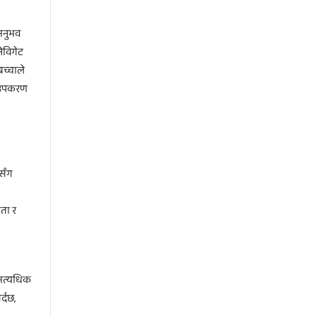
 अनुभव
ेविगेट
बच्चाले
े उपकरण
ूसँग
कता र
 अत्यधिक
्दछ,