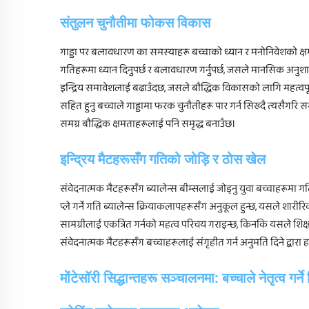
संतुलन चुनौतीमा फोकस विकास
गाड्डा पर बलावधारण का समस्याहरू बच्चाको ध्यान र मनोनिवेशको क्षमत
गतिहरूमा ध्यान दिनुपर्छ र बलावधारण गर्नुपर्छ, जसले मानसिक अनुशासनल
इन्द्रिय समावेशलाई बढाउँदछ, जसले बौद्धिक विकासको लागि महत्वपूर्
सहित हुनु बच्चाले गाड्डामा फरक चुनौतीहरू पार गर्न सिख्दै त्यसैगरि
समग्र बौद्धिक क्षमताहरूलाई पनि समृद्ध बनाउँछ।
इन्द्रिय मैटहरूसँग गतिको जोड़ि र ठोस खेल
संवेदनात्मक मैटहरूसँग ब्यालेन्स बीम्सलाई जोड्नु युवा बच्चाहरूमा 
प्ले गर्ने गति ब्यालेन्स क्रियाकलापहरूसँग अनुकूल हुन्छ, यसले शा
सामग्रीलाई एकत्रित गर्नको महत्व परिचय गराइन्छ, किनकि यसले शिक्ष
संवेदनात्मक मैटहरूसँग बच्चाहरूलाई संगृहीत गर्न अनुमति दिने द्व
मोंटेसॉरी सिद्धान्तहरू सञ्चालनमा: बच्चाले नेतृत्व गर्ने 