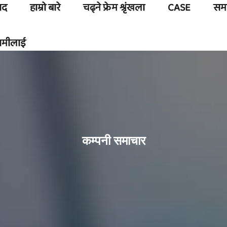
पाद
हाम्रो बारे
चढ्ने फ्रेम श्रृंखला
CASE
सम
 हामीलाई
कम्पनी समाचार