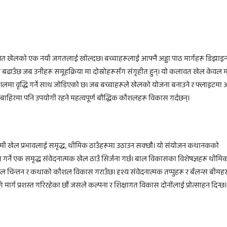
लावत खेलको एक नयाँ जगतलाई खोल्दछ। बच्चाहरूलाई आफ्नै अड्डा पाठ मार्गहरू डिझाइन ग
ढाउँछ जब उनीहरू समूहक्रिया मा दोस्रोहरूसँग संगृहीत हुन्। यो कलावत खेल केवल
मा वृद्धि गर्ने साथ जोडिएको छ। जब बच्चाहरूले खेलको योजना बनाउने र फ्लाइटमा
ो बाहिरमा पनि उपयोगी रहने महत्वपूर्ण बौद्धिक कौशलहरू विकास गर्दछन्।
, हामी खेल प्रभावलाई समृद्ध, थीमिक ठाउँहरूमा उठाउन सक्छौ। यो संयोजन कथानकको
र्ने एक समृद्ध संवेदनात्मक खेल ठाउँ सिर्जना गर्छ। बाल विकासका विशेषज्ञहरू थीमि
ल चिन्तन र कथाको कौशल विकास गराउँछ। दृश्य संवेदनात्मक तप्पुहरू र बँलन्स बीमह
र्ग प्रशस्त गरिरहेका छौं जसले कल्पना र शिक्षागत विकास दोनोंलाई प्रोत्साहन दिन्छ।