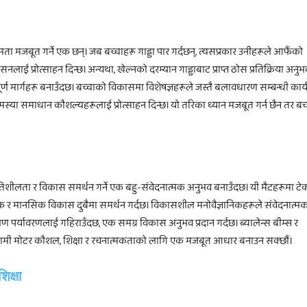
ा मजबूत गर्ने एक छन्। जब बच्चाहरू गाड्डा पार गर्दछन्, त्यसप्रकार उनीहरूले आफैंको
ाई प्रोत्साहन दिन्छ। अन्यथा, खेल्नको दरम्यान गाड्डाबाट प्राप्त ठोस प्रतिक्रिया अनु
ण मार्गहरू बनाउँदछ। बच्चाको विकासमा विशेषज्ञहरूले जस्तै बलावधारण सम्बन्धी कार्
 समस्या समाधान कौशल्यहरूलाई प्रोत्साहन दिन्छ। यो तरिका ध्यान मजबूत गर्न छैन तर ब
गतिशीलता र विकास समर्थन गर्ने एक बहु-संवेदनात्मक अनुभव बनाउँदछ। यी मैटहरूमा टेक
रीरिक र मानसिक विकास दुबैमा समर्थन गर्दछ। विकासशील मनोवैज्ञानिकहरूले संवेदनात्म
ण पर्यावरणलाई गहिराउँदछ, एक समग्र विकास अनुभव प्रदान गर्दछ। ब्यालेन्स बीम्स र
ारा हामी मोटर कौशल, शिक्षा र रचनात्मकताको लागि एक मजबूत आधार बनाउन सक्छौं।
शिक्षा