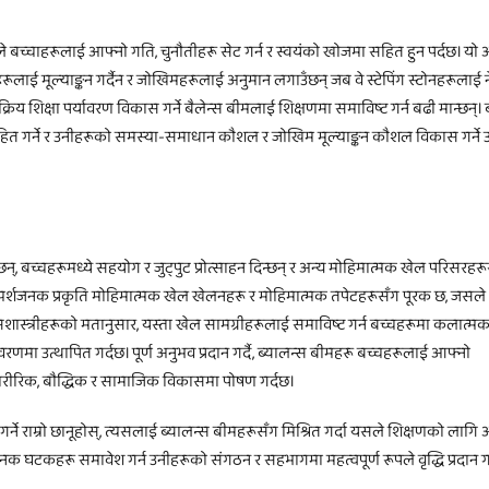
जसले बच्चाहरूलाई आफ्नो गति, चुनौतीहरू सेट गर्न र स्वयंको खोजमा सहित हुन पर्दछ। यो
लाई मूल्याङ्कन गर्दैन र जोखिमहरूलाई अनुमान लगाउँछन् जब वे स्टेपिंग स्टोनहरूलाई न
्रिय शिक्षा पर्यावरण विकास गर्ने बैलेन्स बीमलाई शिक्षणमा समाविष्ट गर्न बढी मान्छन्। 
्साहित गर्ने र उनीहरूको समस्या-समाधान कौशल र जोखिम मूल्याङ्कन कौशल विकास गर्न
्, बच्चहरूमध्ये सहयोग र जुट्पुट प्रोत्साहन दिन्छन् र अन्य मोहिमात्मक खेल परिसरहर
स्पर्शजनक प्रकृति मोहिमात्मक खेल खेलनहरू र मोहिमात्मक तपेटहरूसँग पूरक छ, जसले
ासशास्त्रीहरूको मतानुसार, यस्ता खेल सामग्रीहरूलाई समाविष्ट गर्न बच्चहरूमा कलात्म
ा उत्थापित गर्दछ। पूर्ण अनुभव प्रदान गर्दै, ब्यालन्स बीमहरू बच्चहरूलाई आफ्नो
ारीरिक, बौद्धिक र सामाजिक विकासमा पोषण गर्दछ।
र्ने राम्रो छानूहोस्, त्यसलाई ब्यालन्स बीमहरूसँग मिश्रित गर्दा यसले शिक्षणको लागि
क घटकहरू समावेश गर्न उनीहरूको संगठन र सहभागमा महत्वपूर्ण रूपले वृद्धि प्रदान गर