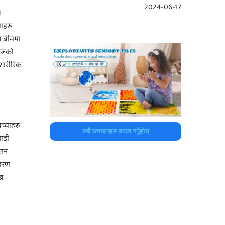
2024-06-17
त
चाहरू
्स बीममा
हरूको
 शारीरिक
च्चाहरू
सबै उत्पादनहरू ब्राउज गर्नुहोस्
लाडी
ुलन
धारण
्न