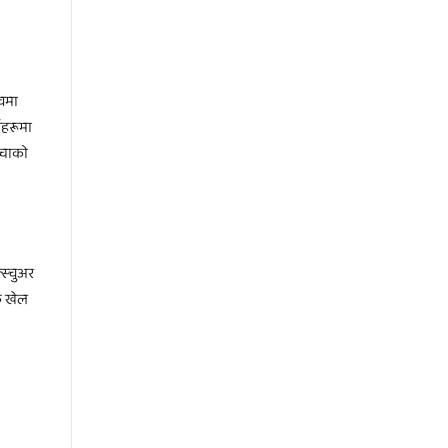
भवमा
यहरूमा
च्चाको
्स्चुअर
क खेल