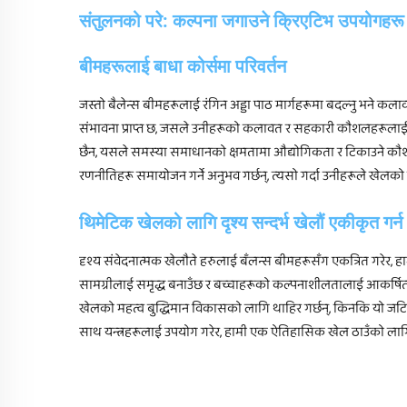
संतुलनको परे: कल्पना जगाउने क्रिएटिभ उपयोगहरू
बीमहरूलाई बाधा कोर्समा परिवर्तन
जस्तो बैलेन्स बीमहरूलाई रंगिन अड्डा पाठ मार्गहरूमा बदल्नु भने क
संभावना प्राप्त छ, जसले उनीहरूको कलावत र सहकारी कौशलहरूलाई ब
छैन, यसले समस्या समाधानको क्षमतामा औद्योगिकता र टिकाउने कौशल
रणनीतिहरू समायोजन गर्ने अनुभव गर्छन्, त्यसो गर्दा उनीहरूले खेलक
थिमेटिक खेलको लागि दृश्य सन्दर्भ खेलौं एकीकृत गर्न
दृश्य संवेदनात्मक खेलौते हरुलाई बँलन्स बीमहरूसँग एकत्रित गरेर
सामग्रीलाई समृद्ध बनाउँछ र बच्चाहरूको कल्पनाशीलतालाई आकर्षित ग
खेलको महत्व बुद्धिमान विकासको लागि थाहिर गर्छन्, किनकि यो जटि
साथ यन्त्रहरूलाई उपयोग गरेर, हामी एक ऐतिहासिक खेल ठाउँको लागि मा