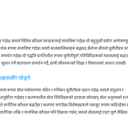
 गर्दछ, जसले विभिन्न कौशल स्तरहरूलाई समाविष्ट गर्दछ। यो बहुमुखी प्रयोग आमंत्रणपू
 रूपमा समाविष्ट गर्दछ। जस्तो बालबालिकाहरू बढ्छन्, बैलेन्स बीमले चुनौतीहरू प्रगत
मर्थन गर्दछ। यो पद्धति प्रगतिशील रूपमा चुनौतीपूर्ण गतिविधिहरूको महत्वलाई बढाउ
धार गर्ने वातावरण समर्थन गर्दै, हामी जीवनभरको शिक्षा र विकासको आधार राख्छौं।
लहरूसँग जोड्ने
ामन्य रूपमा खेल पर्यावरणमा नविन र रुचिकर चुनौतीहरू प्रदान गर्दछ, जसले संतुलन र
ालाई अनुप्रेरित गर्दछन् र कल्पनाशील खेल स्थितिहरूको दरवाजा खोल्छन्, खेल अनुभवको ध
सले शारीरिक कौशल बढाउँछ र कल्पना जगाउँछ। विशेषज्ञहरूले एकजुट रूपमा कहिरहेका 
 तर शारीरिक शक्ति र मानसिक कौशल पनि विकास गर्छन्, जसले खेललाई एउटा पूर्ण शैक्षिक