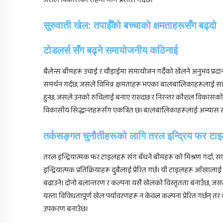
जसले विकासको राहमा मार्ग प्रशस्त गर्दछ।
सुरुवाती खेल: तपाईँको बच्चाको क्षमताहरूसँग बढ्दो
टोडलर्स सँग बढ्ने समायोजनीय कठिनाई
बैलेन्स बीमहरू उचाई र चौड़ाईमा समायोजन गर्दैको खेलने अनुभव प्रदान
समर्थन गर्दछ, जसले विभिन्न क्षमताहरू भएका बालबालिकाहरूलाई सार्थक
हुन्छ, जसले उनको रुचिलाई बनाए राख्दछ र निरन्तर कौशल विकासको स
विकासीय सिद्धान्तहरूसँग एकत्रित छ। बालबालिकाहरूलाई अभ्यास र सु
तर्कसङ्गत चुनौतीहरूको लागि तरल इन्द्रिय फर टाइ
तरल इन्द्रियात्मक फर टाइलहरू संग बँधने बीमहरू को मिश्रण गर्दा, स
इन्द्रियात्मक प्रतिक्रियाहरू दुबैलाई प्रेरित गर्छ। यी टाइलहरू आँख
बढाउने। दोनो बलान्तरण र कल्पना यसै खेलको विस्तृतता बनाउँछ, ज
यस्ता विविधतापूर्ण खेल पर्यावरणहरू न केवल कल्पना प्रेरित गर्छन्
उपकरण बनाउँछ।