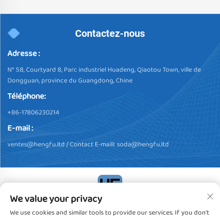
Contactez-nous
Adresse :
N° 58, Courtyard 8, Parc industriel Huadeng, Qiaotou Town, ville de
Dongguan, province du Guangdong, Chine
Téléphone:
+86-17806230214
E-mail :
ventes@hengfu.ltd
/ Contact E-maill:
soda@hengfu.ltd
We value your privacy
Droits d'auteur © 2024, Dongguan Hengfu Plastic Products Co.,
We use cookies and similar tools to provide our services. If you don't