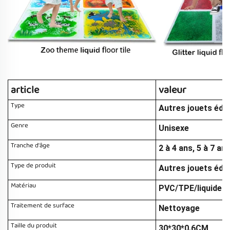
article
valeur
Type
Autres jouets édu
Genre
Unisexe
Tranche d'âge
2 à 4 ans, 5 à 7 an
Type de produit
Autres jouets édu
Matériau
PVC/TPE/liquide n
Traitement de surface
Nettoyage
Taille du produit
30*30*0.6CM