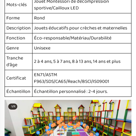
Jouet Montessori de décompression
Mots-clés
sportive/Cailloux LED
Forme
Rond
Description
Jouets éducatifs pour crèches et maternelles
Fonction
Éco-responsable/Matériau/Durabilité
Genre
Unisexe
Tranche
2 à 4 ans, 5 à 7 ans, 8 à 13 ans, 14 ans et plus
d'âge
EN71/ASTM
Certificat
F963/SDS/CA65/Reach/BSCl/IS09001
Échantillon
Échantillon personnalisé : 2-4 jours.
VR