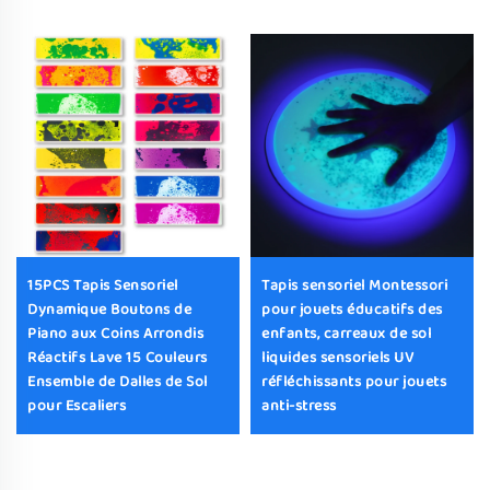
15PCS Tapis Sensoriel
Tapis sensoriel Montessori
Dynamique Boutons de
pour jouets éducatifs des
Piano aux Coins Arrondis
enfants, carreaux de sol
Réactifs Lave 15 Couleurs
liquides sensoriels UV
Ensemble de Dalles de Sol
réfléchissants pour jouets
pour Escaliers
anti-stress