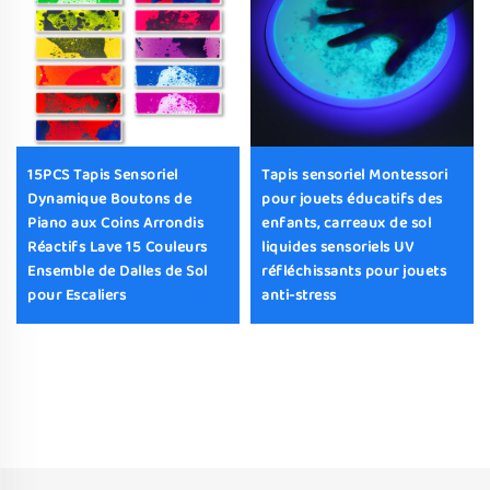
15PCS Tapis Sensoriel
Tapis sensoriel Montessori
Dynamique Boutons de
pour jouets éducatifs des
Piano aux Coins Arrondis
enfants, carreaux de sol
Réactifs Lave 15 Couleurs
liquides sensoriels UV
Ensemble de Dalles de Sol
réfléchissants pour jouets
pour Escaliers
anti-stress