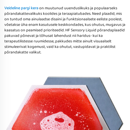
Veideline pargi kera
on muutunud uuenduslikuks ja populaarseks
põrandakattevalikuks koolides ja teraapiatubades. Need plaadid, mis
on tuntud oma ainulaadse disaini ja funktsionaalsete eeliste poolest,
võetakse üha enam kasutusele keskkondades, kus ohutus, mugavus ja
kaasatus on peamised prioriteedid. HF Sensory Liquid põrandaplaadid
pakuvad põnevat ja tõhusat lahendust nii haridus- kui ka
terapeutilistesse ruumidesse, pakkudes mitte ainult visuaalselt
stimuleerivat kogemust, vaid ka ohutut, vastupidavat ja praktilist
põrandakatte valikut.