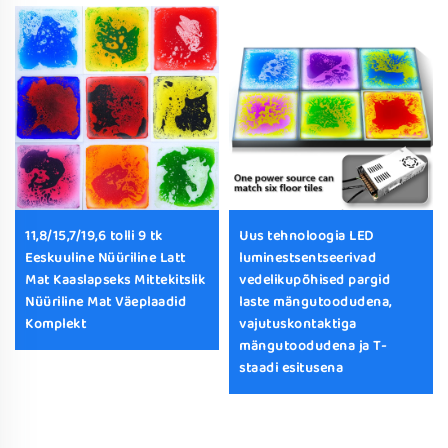
11,8/15,7/19,6 tolli 9 tk
Uus tehnoloogia LED
Eeskuuline Nüüriline Latt
luminestsentseerivad
Mat Kaaslapseks Mittekitslik
vedelikupõhised pargid
Nüüriline Mat Väeplaadid
laste mängutoodudena,
Komplekt
vajutuskontaktiga
mängutoodudena ja T-
staadi esitusena