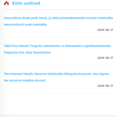
Külm uudised
Innovatiivne disain juhib trendi, ja vedel põrandakeraamika muutub haridusliku
sensorsetoobi uueks lemmikku
2024-06-17
VälisTurul Olevate Turgude Laiendamine Ja Globaalsete Logistikasüsteemide
Paigutuse Uue Järgi Saavutamine
2024-06-17
Tere tulemast Hengfu Sensorse Haridusliku Mängutoote juurde, sinu lippara
tee sensorse maailma suunas!
2024-06-17