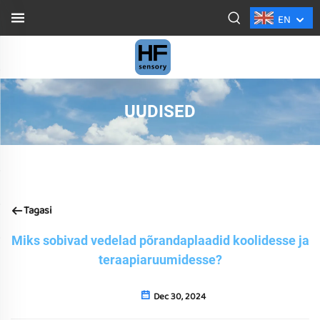
EN
UUDISED
Tagasi
Miks sobivad vedelad põrandaplaadid koolidesse ja
teraapiaruumidesse?
Dec 30, 2024