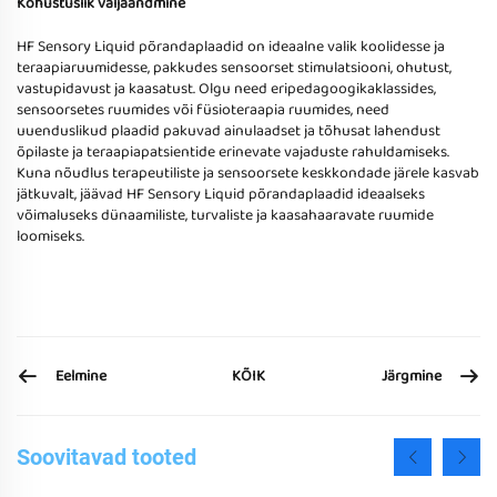
Kohustuslik väljaandmine
HF Sensory Liquid põrandaplaadid on ideaalne valik koolidesse ja
teraapiaruumidesse, pakkudes sensoorset stimulatsiooni, ohutust,
vastupidavust ja kaasatust. Olgu need eripedagoogikaklassides,
sensoorsetes ruumides või füsioteraapia ruumides, need
uuenduslikud plaadid pakuvad ainulaadset ja tõhusat lahendust
õpilaste ja teraapiapatsientide erinevate vajaduste rahuldamiseks.
Kuna nõudlus terapeutiliste ja sensoorsete keskkondade järele kasvab
jätkuvalt, jäävad HF Sensory Liquid põrandaplaadid ideaalseks
võimaluseks dünaamiliste, turvaliste ja kaasahaaravate ruumide
loomiseks.
Eelmine
Järgmine
KÕIK
Soovitavad tooted