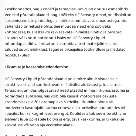
Keskkondades, nagu koolid ja teraapiaruumid, on ohutus esmatähtis.
Vedelad põrandaplaadid, nagu näiteks HF Sensory omad, on disainitud
libisemiskindlate pindadega ja lööke summutavate omadustega, mis
vähendab õnnetuste ohtu. See muudab need eriti sobivaks
kohtadesse, kus lastel või ravi saavatel inimestel võib olla piiratud
liikuvus või koordinatsioon. Lisaks on HF Sensory Liquid
põrandaplaadid valmistatud vastupidavatest materjalidest, mis
taluvad suurt jalaliiklust, tagades pikaajalise töökindluse ja madalad
hoolduskulud.
Liikumise ja kaasamise edendamine
HF Sensory Liquid põrandaplaadid pole mitte ainult visuaalselt
atraktiivsed, vaid soodustavad ka füüsilist aktiivsust ja kaasatust.
Teraapiaruumides julgustavad need plaadid inimesi liikuma, astuma ja
põrandaga suhtlema, mis võib olla kasulik motoorsete oskuste
arendamiseks ja füsioteraapiaks. Vedeliku liikumine pinna all
motiveerib kasutajaid uurima erinevaid liikumisviise, parandades nii
füüsilist kui ka kognitiivset arengut. Koolides aitab see interaktiivne
element luua õpilastele köitva ja ergutava keskkonna, eriti kehalise
kasvatuse või vaba aja veetmise aladel.