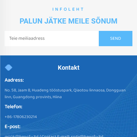
INFOLEHT
PALUN JÄTKE MEILE SÕNUM
Kontakt
Aadress:
No. 58, Jaam 8, Huadeng tööstuspark, Qiaotou linnaosa, Dongguan
linn, Guangdong provints, Hiina
Telefon:
+86-17806230214
E-post:
müü
k@hengfu.ltd
/ Contact E-maill:
soda@hengfu.ltd