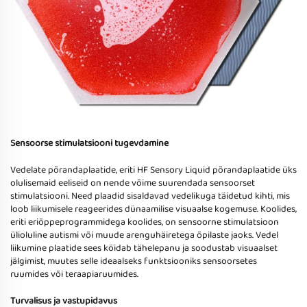
Sensoorse stimulatsiooni tugevdamine
Vedelate põrandaplaatide, eriti HF Sensory Liquid põrandaplaatide üks
olulisemaid eeliseid on nende võime suurendada sensoorset
stimulatsiooni. Need plaadid sisaldavad vedelikuga täidetud kihti, mis
loob liikumisele reageerides dünaamilise visuaalse kogemuse. Koolides,
eriti eriõppeprogrammidega koolides, on sensoorne stimulatsioon
ülioluline autismi või muude arenguhäiretega õpilaste jaoks. Vedel
liikumine plaatide sees köidab tähelepanu ja soodustab visuaalset
jälgimist, muutes selle ideaalseks funktsiooniks sensoorsetes
ruumides või teraapiaruumides.
Turvalisus ja vastupidavus