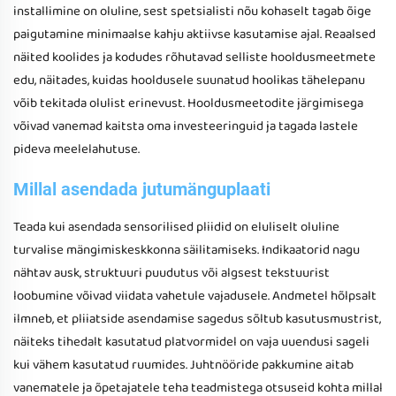
installimine on oluline, sest spetsialisti nõu kohaselt tagab õige
paigutamine minimaalse kahju aktiivse kasutamise ajal. Reaalsed
näited koolides ja kodudes rõhutavad selliste hooldusmeetmete
edu, näitades, kuidas hooldusele suunatud hoolikas tähelepanu
võib tekitada olulist erinevust. Hooldusmeetodite järgimisega
võivad vanemad kaitsta oma investeeringuid ja tagada lastele
pideva meelelahutuse.
Millal asendada jutumänguplaati
Teada kui asendada sensorilised pliidid on eluliselt oluline
turvalise mängimiskeskkonna säilitamiseks. Indikaatorid nagu
nähtav ausk, struktuuri puudutus või algsest tekstuurist
loobumine võivad viidata vahetule vajadusele. Andmetel hõlpsalt
ilmneb, et pliiatside asendamise sagedus sõltub kasutusmustrist,
näiteks tihedalt kasutatud platvormidel on vaja uuendusi sageli
kui vähem kasutatud ruumides. Juhtnööride pakkumine aitab
vanematele ja õpetajatele teha teadmistega otsuseid kohta millal