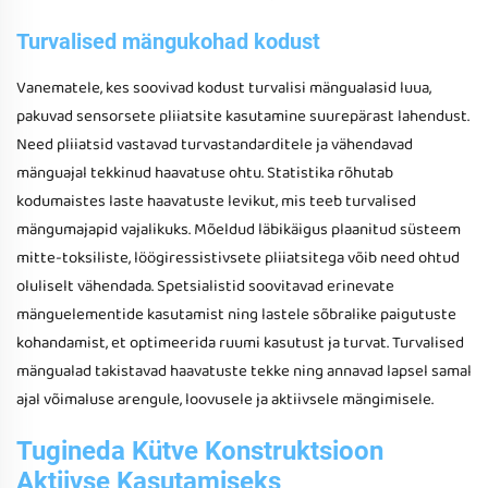
Turvalised mängukohad kodust
Vanematele, kes soovivad kodust turvalisi mängualasid luua,
pakuvad sensorsete pliiatsite kasutamine suurepärast lahendust.
Need pliiatsid vastavad turvastandarditele ja vähendavad
mänguajal tekkinud haavatuse ohtu. Statistika rõhutab
kodumaistes laste haavatuste levikut, mis teeb turvalised
mängumajapid vajalikuks. Mõeldud läbikäigus plaanitud süsteem
mitte-toksiliste, löögiressistivsete pliiatsitega võib need ohtud
oluliselt vähendada. Spetsialistid soovitavad erinevate
mänguelementide kasutamist ning lastele sõbralike paigutuste
kohandamist, et optimeerida ruumi kasutust ja turvat. Turvalised
mängualad takistavad haavatuste tekke ning annavad lapsel samal
ajal võimaluse arengule, loovusele ja aktiivsele mängimisele.
Tugineda Kütve Konstruktsioon
Aktiivse Kasutamiseks