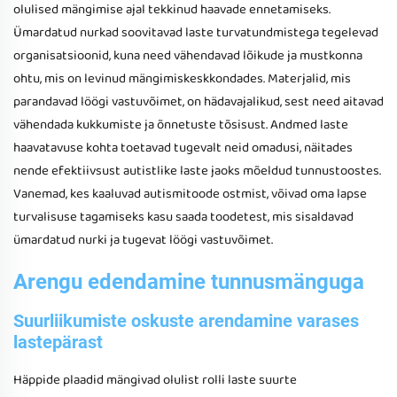
olulised mängimise ajal tekkinud haavade ennetamiseks.
Ümardatud nurkad soovitavad laste turvatundmistega tegelevad
organisatsioonid, kuna need vähendavad lõikude ja mustkonna
ohtu, mis on levinud mängimiskeskkondades. Materjalid, mis
parandavad löögi vastuvõimet, on hädavajalikud, sest need aitavad
vähendada kukkumiste ja õnnetuste tõsisust. Andmed laste
haavatavuse kohta toetavad tugevalt neid omadusi, näitades
nende efektiivsust autistlike laste jaoks mõeldud tunnustoostes.
Vanemad, kes kaaluvad autismitoode ostmist, võivad oma lapse
turvalisuse tagamiseks kasu saada toodetest, mis sisaldavad
ümardatud nurki ja tugevat löögi vastuvõimet.
Arengu edendamine tunnusmänguga
Suurliikumiste oskuste arendamine varases
lastepärast
Häppide plaadid mängivad olulist rolli laste suurte