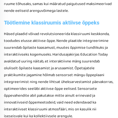
ruume tõhusaks, samas kui määratud paigutused maksimeerivad
nende eeliseid arenguvõimega lastele.
Töötlemine klassiruumis aktiivse õppeks
Häsed plaadid võivad revolutsioneerida klassiruumi keskkonda,
toodudes elusse aktiivse õppe. Nende plaatide integreerimine
suurendab õpilaste kaasamust, muutes õppimise tundlikuks ja
interaktiivseks kogemuseks. Haridusajakirjas Education Today
avaldatud uuring näitab, et interaktiivne mäng suurendab
oluliselt õpilaste kaasamist ja arusaamist. Õpetajatele
praktikumite jagamine hõlmab sensorset mängu õppeplaani
integreerimist ning nende lihtsat üheksarvestamist päevakorras,
optimeerides seeläbi aktiivse õppe eelised. Sensorsete
õppevahendite abil pakutakse mitte ainult erinevaid ja
innovatiivseid õppemeetodeid, vaid need edendavad ka
interaktiivset klassiruumi atmosfääri, mis on kasulik nii
iseseisvale kui ka kollektiivsele arengule.