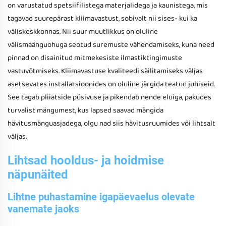
on varustatud spetsiifilistega materjalidega ja kaunistega, mis
tagavad suurepärast kliimavastust, sobivalt nii sises- kui ka
väliskeskkonnas. Nii suur muutlikkus on oluline
välismaänguohuga seotud suremuste vähendamiseks, kuna need
pinnad on disainitud mitmekesiste ilmastiktingimuste
vastuvõtmiseks. Kliimavastuse kvaliteedi säilitamiseks väljas
asetsevates installatsioonides on oluline järgida teatud juhiseid.
See tagab pliiatside püsivuse ja pikendab nende eluiga, pakudes
turvalist mängumest, kus lapsed saavad mängida
hävitusmänguasjadega, olgu nad siis hävitusruumides või lihtsalt
väljas.
Lihtsad hooldus- ja hoidmise
näpunäited
Lihtne puhastamine igapäevaelus olevate
vanemate jaoks