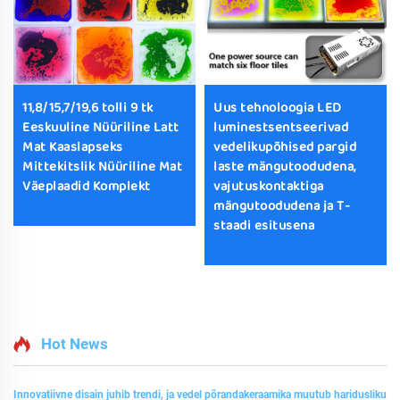
11,8/15,7/19,6 tolli 9 tk
Uus tehnoloogia LED
Eeskuuline Nüüriline Latt
luminestsentseerivad
Mat Kaaslapseks
vedelikupõhised pargid
Mittekitslik Nüüriline Mat
laste mängutoodudena,
Väeplaadid Komplekt
vajutuskontaktiga
mängutoodudena ja T-
staadi esitusena
Hot News
Innovatiivne disain juhib trendi, ja vedel põrandakeraamika muutub haridusliku