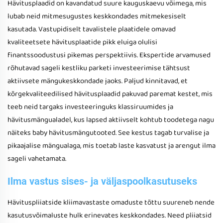
Hävitusplaadid on kavandatud suure kauguskaevu võimega, mis
lubab neid mitmesugustes keskkondades mitmekesiselt
kasutada. Vastupidiselt tavalistele plaatidele omavad
kvaliteetsete hävitusplaatide pikk eluiga olulisi
finantssoodustusi pikemas perspektiivis. Ekspertide arvamused
rõhutavad sageli kestliku parketi investeerimise tähtsust
aktiivsete mängukeskkondade jaoks. Paljud kinnitavad, et
kõrgekvaliteedilised hävitusplaadid pakuvad paremat kestet, mis
teeb neid targaks investeeringuks klassiruumides ja
hävitusmängualadel, kus lapsed aktiivselt kohtub toodetega nagu
näiteks baby hävitusmängutooted. See kestus tagab turvalise ja
pikaajalise mängualaga, mis toetab laste kasvatust ja arengut ilma
sageli vahetamata.
Ilma vastus sises- ja väljaspoolkasutuseks
Hävituspliiatside kliimavastaste omaduste tõttu suureneb nende
kasutusvõimaluste hulk erinevates keskkondades. Need pliiatsid