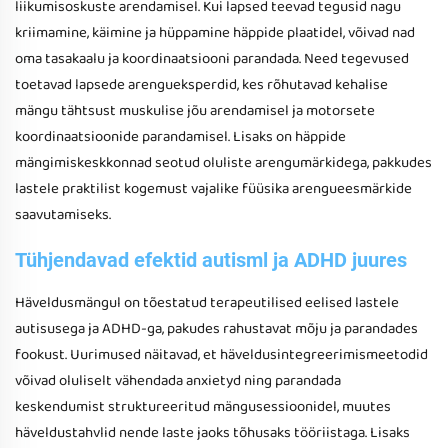
liikumisoskuste arendamisel. Kui lapsed teevad tegusid nagu
kriimamine, käimine ja hüppamine häppide plaatidel, võivad nad
oma tasakaalu ja koordinaatsiooni parandada. Need tegevused
toetavad lapsede arengueksperdid, kes rõhutavad kehalise
mängu tähtsust muskulise jõu arendamisel ja motorsete
koordinaatsioonide parandamisel. Lisaks on häppide
mängimiskeskkonnad seotud oluliste arengumärkidega, pakkudes
lastele praktilist kogemust vajalike füüsika arengueesmärkide
saavutamiseks.
Tühjendavad efektid autisml ja ADHD juures
Häveldusmängul on tõestatud terapeutilised eelised lastele
autisusega ja ADHD-ga, pakudes rahustavat mõju ja parandades
fookust. Uurimused näitavad, et häveldusintegreerimismeetodid
võivad oluliselt vähendada anxietyd ning parandada
keskendumist struktureeritud mängusessioonidel, muutes
häveldustahvlid nende laste jaoks tõhusaks tööriistaga. Lisaks