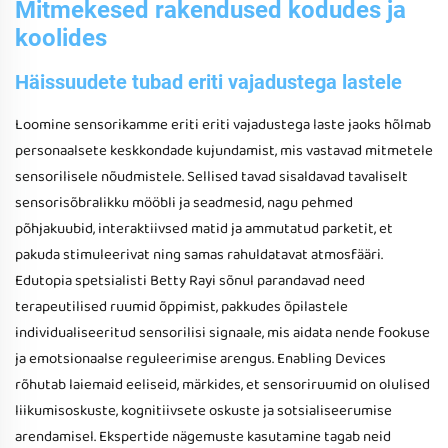
Mitmekesed rakendused kodudes ja
koolides
Häissuudete tubad eriti vajadustega lastele
Loomine sensorikamme eriti eriti vajadustega laste jaoks hõlmab
personaalsete keskkondade kujundamist, mis vastavad mitmetele
sensorilisele nõudmistele. Sellised tavad sisaldavad tavaliselt
sensorisõbralikku mööbli ja seadmesid, nagu pehmed
põhjakuubid, interaktiivsed matid ja ammutatud parketit, et
pakuda stimuleerivat ning samas rahuldatavat atmosfääri.
Edutopia spetsialisti Betty Rayi sõnul parandavad need
terapeutilised ruumid õppimist, pakkudes õpilastele
individualiseeritud sensorilisi signaale, mis aidata nende fookuse
ja emotsionaalse reguleerimise arengus. Enabling Devices
rõhutab laiemaid eeliseid, märkides, et sensoriruumid on olulised
liikumisoskuste, kognitiivsete oskuste ja sotsialiseerumise
arendamisel. Ekspertide nägemuste kasutamine tagab neid