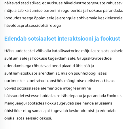
näitavad statistikad, et autisuse häveldustoetegevuste rahustav
mõju aitab käitumise paremini reguleerida ja fookuse parandada,
loodudes seega õppimisele ja arengule sobivamale kesklelastele
häveldusprotsessidehäiretega.
Edendab sotsiaalset interaktsiooni ja fookust
Häissuudetestel võib olla katalüsaatorina mõju laste sotsiaalsele
suhtumisele ja fookuse tugevdamisele. Grupiaktiviteedide
edendamisega rõhutavad need plaadid ühistöö ja
suhtlemisoskuste arendamist, mis on psühholoogilistes
uurimustes kinnitatud koostöös mängimise eelistena. Lisaks
võivad sotsiaalsete elementide integreerimine
häissuudetestesse hoida laste tähelepanu ja parandada fookust.
Mänguaegul töötades kokku tugevdab see nende arusaama
ühistööst ning samal ajal tugevdab keskendumist ja edendab
olulisi sotsiaalseid oskusi.