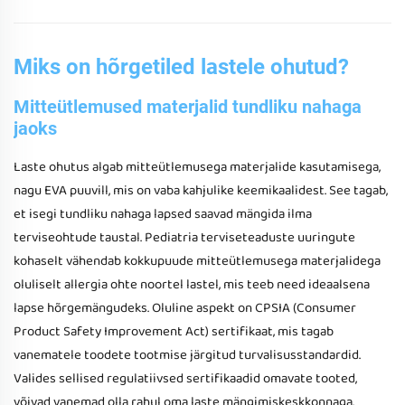
Miks on hõrgetiled lastele ohutud?
Mitteütlemused materjalid tundliku nahaga
jaoks
Laste ohutus algab mitteütlemusega materjalide kasutamisega,
nagu EVA puuvill, mis on vaba kahjulike keemikaalidest. See tagab,
et isegi tundliku nahaga lapsed saavad mängida ilma
terviseohtude taustal. Pediatria terviseteaduste uuringute
kohaselt vähendab kokkupuude mitteütlemusega materjalidega
oluliselt allergia ohte noortel lastel, mis teeb need ideaalsena
lapse hõrgemängudeks. Oluline aspekt on CPSIA (Consumer
Product Safety Improvement Act) sertifikaat, mis tagab
vanematele toodete tootmise järgitud turvalisusstandardid.
Valides sellised regulatiivsed sertifikaadid omavate tooted,
võivad vanemad olla rahul oma laste mängimiskeskkonnaga.