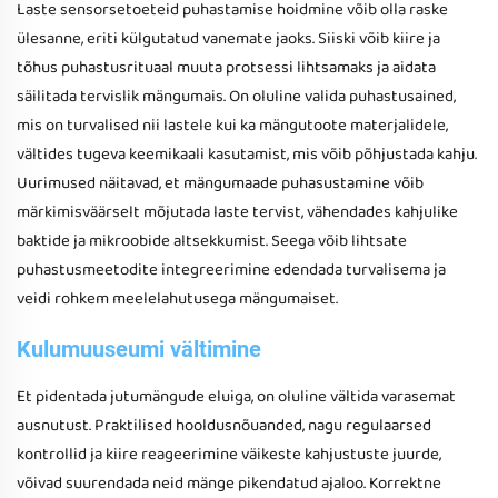
Laste sensorsetoeteid puhastamise hoidmine võib olla raske
ülesanne, eriti külgutatud vanemate jaoks. Siiski võib kiire ja
tõhus puhastusrituaal muuta protsessi lihtsamaks ja aidata
säilitada tervislik mängumais. On oluline valida puhastusained,
mis on turvalised nii lastele kui ka mängutoote materjalidele,
vältides tugeva keemikaali kasutamist, mis võib põhjustada kahju.
Uurimused näitavad, et mängumaade puhasustamine võib
märkimisväärselt mõjutada laste tervist, vähendades kahjulike
baktide ja mikroobide altsekkumist. Seega võib lihtsate
puhastusmeetodite integreerimine edendada turvalisema ja
veidi rohkem meelelahutusega mängumaiset.
Kulumuuseumi vältimine
Et pidentada jutumängude eluiga, on oluline vältida varasemat
ausnutust. Praktilised hooldusnõuanded, nagu regulaarsed
kontrollid ja kiire reageerimine väikeste kahjustuste juurde,
võivad suurendada neid mänge pikendatud ajaloo. Korrektne