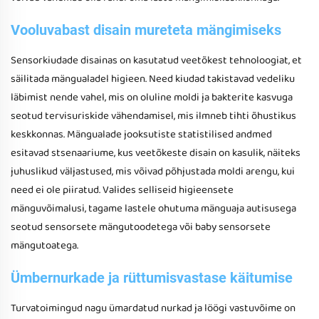
Vooluvabast disain mureteta mängimiseks
Sensorkiudade disainas on kasutatud veetõkest tehnoloogiat, et
säilitada mängualadel higieen. Need kiudad takistavad vedeliku
läbimist nende vahel, mis on oluline moldi ja bakterite kasvuga
seotud tervisuriskide vähendamisel, mis ilmneb tihti õhustikus
keskkonnas. Mängualade jooksutiste statistilised andmed
esitavad stsenaariume, kus veetõkeste disain on kasulik, näiteks
juhuslikud väljastused, mis võivad põhjustada moldi arengu, kui
need ei ole piiratud. Valides selliseid higieensete
mänguvõimalusi, tagame lastele ohutuma mänguaja autisusega
seotud sensorsete mängutoodetega või baby sensorsete
mängutoatega.
Ümbernurkade ja rüttumisvastase käitumise
Turvatoimingud nagu ümardatud nurkad ja löögi vastuvõime on