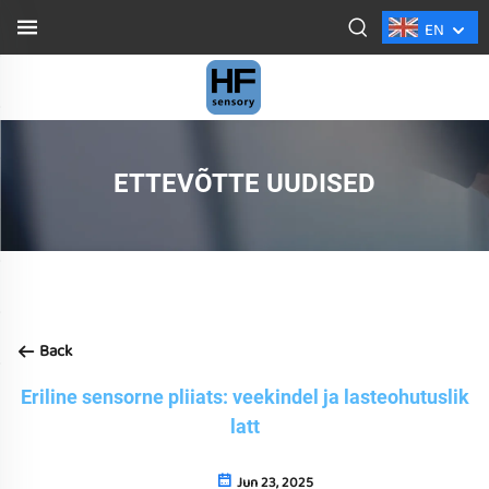
EN
ETTEVÕTTE UUDISED
Back
Eriline sensorne pliiats: veekindel ja lasteohutuslik
latt
Jun 23, 2025