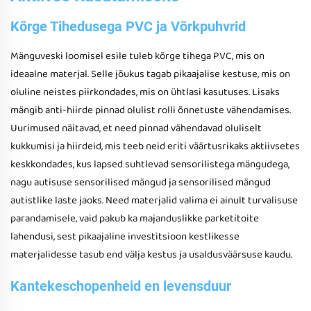
Kõrge Tihedusega PVC ja Võrkpuhvrid
Mänguveski loomisel esile tuleb kõrge tihega PVC, mis on
ideaalne materjal. Selle jõukus tagab pikaajalise kestuse, mis on
oluline neistes piirkondades, mis on ühtlasi kasutuses. Lisaks
mängib anti-hiirde pinnad olulist rolli õnnetuste vähendamises.
Uurimused näitavad, et need pinnad vähendavad oluliselt
kukkumisi ja hiirdeid, mis teeb neid eriti väärtusrikaks aktiivsetes
keskkondades, kus lapsed suhtlevad sensorilistega mängudega,
nagu autisuse sensorilised mängud ja sensorilised mängud
autistlike laste jaoks. Need materjalid valima ei ainult turvalisuse
parandamisele, vaid pakub ka majanduslikke parketitoite
lahendusi, sest pikaajaline investitsioon kestlikesse
materjalidesse tasub end välja kestus ja usaldusväärsuse kaudu.
Kantekeschopenheid en levensduur