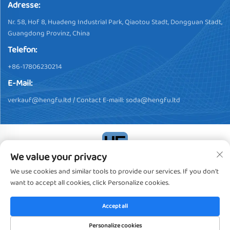
Adresse:
Nr. 58, Hof 8, Huadeng Industrial Park, Qiaotou Stadt, Dongguan Stadt,
Guangdong Provinz, China
Telefon:
+86-17806230214
E-Mail:
verkauf@hengfu.ltd
/ Contact E-maill:
soda@hengfu.ltd
We value your privacy
Urheberrechte © 2024, Dongguan Hengfu Plastic Products Co.,
We use cookies and similar tools to provide our services. If you don't
Ltd. Alle Rechte vorbehalten
Datenschutzrichtlinie
want to accept all cookies, click Personalize cookies.
Accept all
Personalize cookies