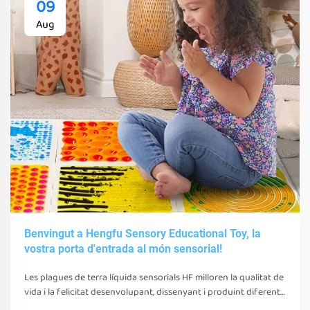
09
Aug
Benvingut a Hengfu Sensory Educational Toy, la
vostra porta d'entrada al món sensorial!
Les plagues de terra líquida sensorials HF milloren la qualitat de
vida i la felicitat desenvolupant, dissenyant i produint diferents
juguetes, eines i equips sensorials. Aquests juguetes, eines i