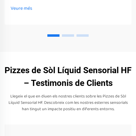
equips poden estimular els seus sentits
Veure més
Pizzes de Sòl Líquid Sensorial HF
– Testimonis de Clients
Llegeix el que en diuen els nostres clients sobre les Pizzes de Sòl
Líquid Sensorial HF. Descobreix com les nostres esterres sensorials
han tingut un impacte positiu en diferents entorns.