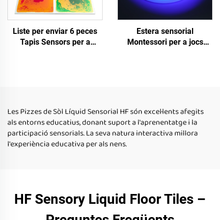
Liste per enviar 6 peces
Estera sensorial
Tapis Sensors per a
Montessori per a jocs
Juguetes Educatius
educatius d'infants,
Montessori per a Nens
tessel·les de pis
Rellevament d'Anxietat
reflectants líquids UV per
Tiles Sensors Líquids
a jocs per a inquietos
Les Pizzes de Sòl Líquid Sensorial HF són excel·lents afegits
als entorns educatius, donant suport a l'aprenentatge i la
participació sensorials. La seva natura interactiva millora
l'experiència educativa per als nens.
HF Sensory Liquid Floor Tiles –
Preguntes Freqüents