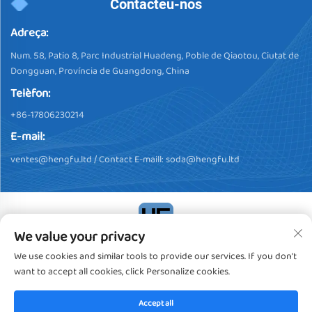
Contacteu-nos
Adreça:
Num. 58, Patio 8, Parc Industrial Huadeng, Poble de Qiaotou, Ciutat de
Dongguan, Província de Guangdong, China
Telèfon:
+86-17806230214
E-mail:
ventes@hengfu.ltd
/ Contact E-maill:
soda@hengfu.ltd
We value your privacy
Drets d'autor © 2024, Dongguan Hengfu Plastic Products Co., Ltd.
We use cookies and similar tools to provide our services. If you don't
Tots els drets reservats
Política de privacitat
want to accept all cookies, click Personalize cookies.
Accept all