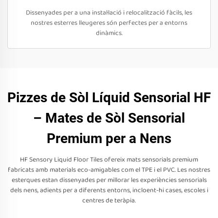
Dissenyades per a una instal·lació i relocalització fàcils, les
nostres esterres lleugeres són perfectes per a entorns
dinàmics.
Pizzes de Sòl Líquid Sensorial HF
– Mates de Sòl Sensorial
Premium per a Nens
HF Sensory Liquid Floor Tiles ofereix mats sensorials premium
fabricats amb materials eco-amigables com el TPE i el PVC. Les nostres
esterques estan dissenyades per millorar les experiències sensorials
dels nens, adients per a diferents entorns, incloent-hi cases, escoles i
centres de teràpia.